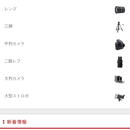
Zenza Bronica （ゼンザブロニカ）
レンズ
OLYMPUS（オリンパス）
A-POWER (エー・パワー)
三脚
A.Schacht Ulm（シャハト）
ACQUAPAZZA（アクアパッツァ）
中判カメラ
ADTECHNO（エーディテクノ）
AGFA（アグフア）
二眼レフ
AIRES（アイレス写真機製作所）
大判カメラ
ALPA（アルパ）
Manfrotto（マンフロット）
大型ストロボ
ALT（アルト）
ANGENIEUX (アンジェニュー)
ANSCO（アンスコ）
Antonio Gatto（アントニオ・ガット）