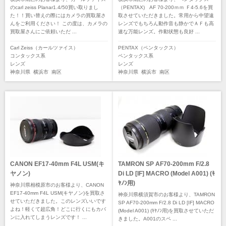
のcarl zeiss Planar1.4/50買い取りまし
（PENTAX) AF 70-200ｍｍ Ｆ4-5.6を買
た！！買い替えの際にはカメラの買取屋さ
取させていただきました。常用から中望遠
んをご利用ください！ この度は、カメラの
レンズでもちろん動作音も静かでＡＦも高
買取屋さんにご依頼いただ ...
速な万能レンズ。作動状態も良好 ...
Carl Zeiss（カールツァイス）
PENTAX（ペンタックス）
コンタックス系
ペンタックス系
レンズ
レンズ
神奈川県
横浜市
南区
神奈川県
横浜市
南区
CANON EF17-40mm F4L USM(キ
TAMRON SP AF70-200mm F/2.8
ヤノン)
Di LD [IF] MACRO (Model A001) (ｷ
ﾔﾉﾝ用)
神奈川県相模原市のお客様より、CANON
EF17-40mm F4L USM(キヤノン)を買取さ
神奈川県横須賀市のお客様より、TAMRON
せていただきました。このレンズいいです
SP AF70-200mm F/2.8 Di LD [IF] MACRO
よね！軽くて超広角！どこに行くにもカバ
(Model A001) (ｷﾔﾉﾝ用)を買取させていただ
ンに入れてしまうレンズです！ ...
きました。A001のスペ ...