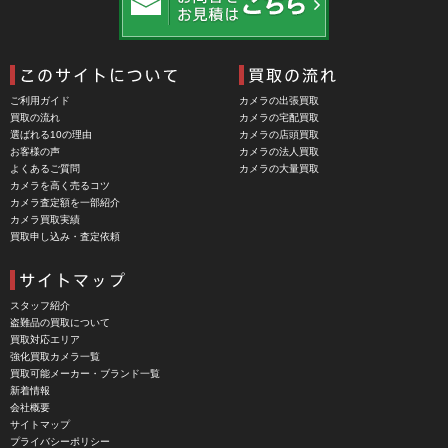
Cam Caddie（カムキャディ）
CAMBO（カンボ）
Carhartt（カーハート）
ご利用ガイド
カメラの出張買取
Carl Zeiss Jena（カールツアイスイエナ）
買取の流れ
カメラの宅配買取
選ばれる10の理由
カメラの店頭買取
CASIO（カシオ）
お客様の声
カメラの法人買取
よくあるご質問
カメラの大量買取
CBL Lens（シービーエル）
カメラを高く売るコツ
カメラ査定額を一部紹介
CHINON（チノン）
カメラ買取実績
買取申し込み・査定依頼
CHIYOCA 千代田商会（ちよだしょうかい）
CIESTA（シエスタ）
Cineroid（シネロイド）
スタッフ紹介
盗難品の買取について
CINEVATE （シネベート）
買取対応エリア
強化買取カメラ一覧
CIRO （シロ）
買取可能メーカー・ブランド一覧
新着情報
CLARUS（クラルス）
会社概要
サイトマップ
Clay Smith（クレイスミス）
プライバシーポリシー