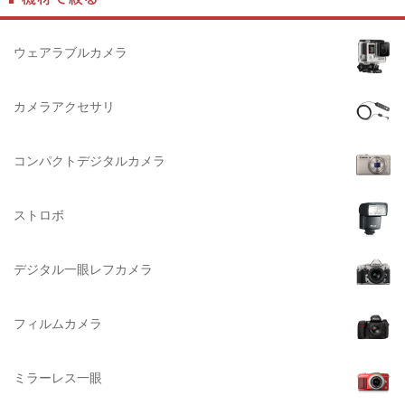
DIGITALKING（デジタルキング）
ペンタックス系
diagnl（ダイアグナル）
ライカ系
ウェアラブルカメラ
LAMDA（ラムダ）
中判国産系
Lowepro（ロープロ）
中判海外系
カメラアクセサリ
NATIONAL GEOGRAPHIC（ナショナルジオグラフィック）
大判系
BURTON（バートン）
コンパクトデジタルカメラ
Herschel（ハーシェル）
ストロボ
DELSEY（デルセー）
DELKIN（デルキン）
デジタル一眼レフカメラ
DEKO Elite（デコエリート）
Deff（ディーフ）
フィルムカメラ
Datacolor（データカラー）
DOMKE（ドンケ）
ミラーレス一眼
DAKINE（ダカイン）