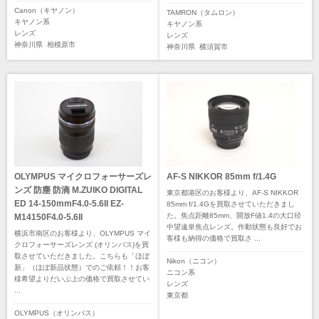
Canon（キヤノン）
TAMRON（タムロン）
キヤノン系
キヤノン系
レンズ
レンズ
神奈川県
相模原市
神奈川県
横須賀市
OLYMPUS マイクロフォーサーズレ
AF-S NIKKOR 85mm f/1.4G
ンズ 防塵 防滴 M.ZUIKO DIGITAL
東京都港区のお客様より、AF-S NIKKOR
ED 14-150mmF4.0-5.6II EZ-
85mm f/1.4Gを買取させていただきまし
た。焦点距離85mm、開放F値1.4の大口径
M14150F4.0-5.6II
中望遠単焦点レンズ。作動状態も良好でお
横浜市南区のお客様より、OLYMPUS マイ
客様も納得の価格で買取さ ...
クロフォーサーズレンズ (オリンパス)を買
取させていただきました。こちらも「ほぼ
Nikon（ニコン）
新」（ほぼ新品状態）でのご依頼！！お客
ニコン系
様希望よりだいぶ上の価格で買取させてい
レンズ
...
東京都
OLYMPUS（オリンパス）