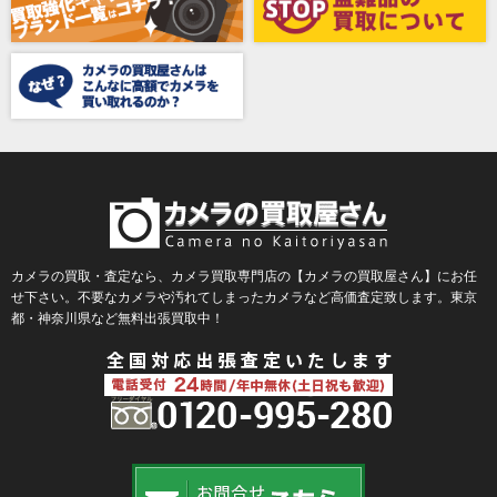
Bencini（ベンチーニ）
BENRO（ベンロ）
BERGEON（ベルジョン）
BLACK TAG（ブラックタグ）
BLACKBOLT（ブラックボルト）
Blackmagic Design（ブラックマジックデザイン）
BLACKRAPID （ブラックラピッド）
BLaKPIXEL（ブラックピクセル）
カメラの買取・査定なら、カメラ買取専門店の【カメラの買取屋さん】にお任
せ下さい。不要なカメラや汚れてしまったカメラなど高価査定致します。東京
Bokkeh（ボケ）
都・神奈川県など無料出張買取中！
Bolex（ボレックス）
Bolsey（ボルシー）
BRAUN（ブラウン）
BRNO（ブルノ）
BUFFALO（バッファロー）