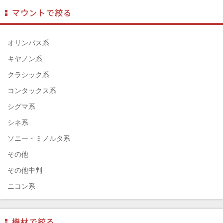
Mamiya（マミヤ）
TAMRON（タムロン）
SIGMA（シグマ）
オリンパス系
HASSELBLAD（ハッセルブラッド）
キヤノン系
EPSON（エプソン）
クラシック系
ENNA München（エナ）
コンタックス系
ELEFOTO（エレフォト）
シグマ系
ELECOM（エレコム）
シネ系
￼EIZO（エイゾ）
ソニー・ミノルタ系
edelkrone（エーデンクローン）
その他
Garmin（ガーミン）
その他中判
Dust-Off（ダストオフ）
ニコン系
DreamMaker（ドリームメーカー）
パナソニック系
DNPフォトイメージング(ディーエヌピー)
フジフィルム系