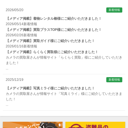
Apple（アップル）
2026/05/20
新着情報
AQUAPAC （アクアパック）
【メディア掲載】着物レンタル椿様にご紹介いただきました！
ARAX（アラクス）
2026/05/14
新着情報
【メディア掲載】買取プラスTOP様にご紹介いただきました！
Arca-Swiss（アルカスイス）
2026/02/26
新着情報
【メディア掲載】買取ガイド様にご紹介いただきました！
Argus （アーガス）
2026/01/16
新着情報
ARNUVO（アルヌボ）
【メディア掲載】らくらく買取様にご紹介いただきました！
カメラの買取屋さんが情報サイト「らくらく買取」様にご紹介していただき
ARTISAN&ARTIST (アルティザンアンドアーティスト)
ました！
...
Aska（アスカ/飛鳥）
ATOMOS（アトモス）
2025/12/19
新着情報
erg（エルグ）
【メディア掲載】写真ミライ様にご紹介いただきました！
カメラの買取屋さんが情報サイト「写真ミライ」様にご紹介していただきま
AVENON（アベノン）
した！
...
Awagami Factory（アワガミファクトリー）
Beauty（ビューティ）
Belkin（ベルキン）