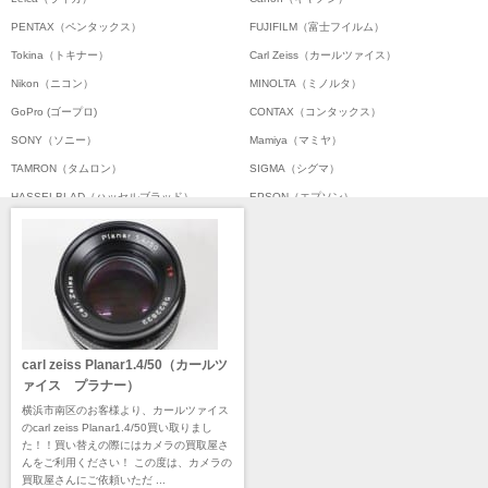
PENTAX（ペンタックス）
FUJIFILM（富士フイルム）
Tokina（トキナー）
Carl Zeiss（カールツァイス）
Nikon（ニコン）
MINOLTA（ミノルタ）
GoPro (ゴープロ)
CONTAX（コンタックス）
SONY（ソニー）
Mamiya（マミヤ）
TAMRON（タムロン）
SIGMA（シグマ）
HASSELBLAD（ハッセルブラッド）
EPSON（エプソン）
ENNA München（エナ）
ELEFOTO（エレフォト）
ELECOM（エレコム）
￼EIZO（エイゾ）
edelkrone（エーデンクローン）
Garmin（ガーミン）
Dust-Off（ダストオフ）
DreamMaker（ドリームメーカー）
DNPフォトイメージング(ディーエヌピー)
DIGITALKING（デジタルキング）
carl zeiss Planar1.4/50（カールツ
diagnl（ダイアグナル）
LAMDA（ラムダ）
ァイス プラナー）
Lowepro（ロープロ）
NATIONAL GEOGRAPHIC（ナショナルジオ
横浜市南区のお客様より、カールツァイス
グラフィック）
のcarl zeiss Planar1.4/50買い取りまし
BURTON（バートン）
Herschel（ハーシェル）
た！！買い替えの際にはカメラの買取屋さ
んをご利用ください！ この度は、カメラの
DELSEY（デルセー）
DELKIN（デルキン）
買取屋さんにご依頼いただ ...