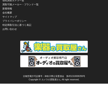
強化買取カメラ一覧
CIRO （シロ）
買取可能メーカー・ブランド一覧
新着情報
CLARUS（クラルス）
会社概要
サイトマップ
Clay Smith（クレイスミス）
プライバシーポリシー
特定商取引法に基づく表記
COMET（コメット）
お問い合わせ
Contarex I （コンタレックスI）
Corfield（コーフィールド）
COSINA（コシナ）
COSMOS（コスモスインターナショナル）
COTTA（コッタ）
CPtech（シーピーテック）
古物営業許可証番号：神奈川県公安委員会 第451310006356号
Copyright © カメラの買取屋さん All right reserved,
CRECIA（クレシア）
CRUMPLER（クランプラー）
CULLMANN（クールマン）
Dallmeyer（ダルメイヤー）