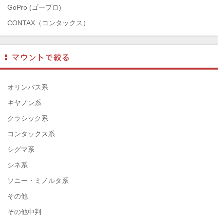
GoPro (ゴープロ)
CONTAX（コンタックス）
SONY（ソニー）
Mamiya（マミヤ）
TAMRON（タムロン）
SIGMA（シグマ）
オリンパス系
HASSELBLAD（ハッセルブラッド）
キヤノン系
EPSON（エプソン）
クラシック系
ENNA München（エナ）
コンタックス系
ELEFOTO（エレフォト）
シグマ系
ELECOM（エレコム）
シネ系
￼EIZO（エイゾ）
ソニー・ミノルタ系
edelkrone（エーデンクローン）
その他
Garmin（ガーミン）
その他中判