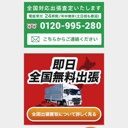
LOMO（ロモ）
Lomography（ロモグラフィー）
Meopta（メオプタ）
MINOX（ミノックス）
MIRANDA（ミランダ）
NEOCA（ネオカ）
Nicca camera（ニッカカメラ ）
Officine Galileo（オフィチーネ・ガリレオ）
Otto Berning（オットー・ベルニング）
Panasonic（パナソニック）
Panon Camera（パノンカメラ商工）
Panono（パノノ）
PENTACON（ペンタコン）
Petri（ペトリ）
Plasmat（プラズマート）
Plaubel（プラウベル）
Polaroid （ポラロイド）
Purma Cameras（パーマ・カメラ）
RAYNOX（レイノックス・吉田産業）
RECTAFLEX（レクタフレックス）
Reid & Sigrist（リード&シギリスト）
RICOH（リコー）
Rising（ライジング）
RODENSTOCK（ローデンシュトック）
Rollei（ローライ）
SAMYANG（サムヤン/三洋オプティクス）
Schneider Kreuznach（シュナイダー・クロ
Schneider Optics（シュナイダーオプティク
イツナッハ）
ス）
SINAR（ジナー）
SOM BERTHIOT（ソン ベルチオ）
EBONY（エボニー）
FED（フェド）