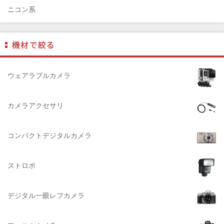
Dust-Off（ダストオフ）
ニコン系
DreamMaker（ドリームメーカー）
パナソニック系
DNPフォトイメージング(ディーエヌピー)
フジフィルム系
DIGITALKING（デジタルキング）
ペンタックス系
diagnl（ダイアグナル）
ライカ系
ウェアラブルカメラ
LAMDA（ラムダ）
中判国産系
Lowepro（ロープロ）
中判海外系
カメラアクセサリ
NATIONAL GEOGRAPHIC（ナショナルジオグラフィック）
大判系
BURTON（バートン）
コンパクトデジタルカメラ
Herschel（ハーシェル）
ストロボ
DELSEY（デルセー）
DELKIN（デルキン）
デジタル一眼レフカメラ
DEKO Elite（デコエリート）
Deff（ディーフ）