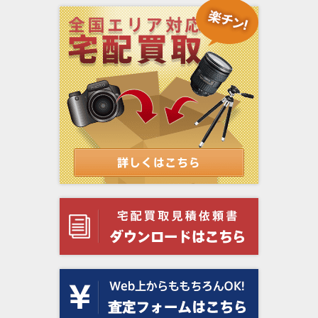
Spartus（スパータス）
Swimming Fly（スイミングフライ）
tachihara（タチハラ）
Toda Seiko（トダ精光）
TOHO（東邦機械）
TOPCON（トプコン）
Vivitar（ビビター）
Voigtländer（フォクトレンダー）
WALZ（ワルツ）
Wirgin（ヴィルジン）
WISTA（ウイスタ）
YASHICA（ヤシカ）
Zeiss Ikon（ツァイス・イコン）
Zorki （ゾルキー）
アメリカ・カメラ会社（Camera Corp. of
シーガル（Seagull）
America）
安原製作所（やすはらせいさくしょ）
田中光学（たなかこうがく）
蔵Cura（クラ）
酒井特殊カメラ製作所（サカイマシンツー
鳳凰光学（Phenix フェニックス）
ル）