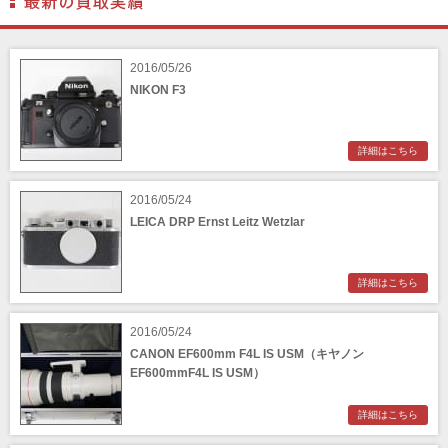
BENRO（ベンロ）
BERGEON（ベルジョン）
BLACK TAG（ブラックタグ）
BLACKBOLT（ブラックボルト）
2016/05/26
Blackmagic Design（ブラックマジックデザイ
BLACKRAPID （ブラックラピッド）
ン）
NIKON F3
BLaKPIXEL（ブラックピクセル）
Bokkeh（ボケ）
Bolex（ボレックス）
Bolsey（ボルシー）
BRAUN（ブラウン）
詳細はこちら
BRNO（ブルノ）
BUFFALO（バッファロー）
2016/05/24
Cam Caddie（カムキャディ）
CAMBO（カンボ）
LEICA DRP Ernst Leitz Wetzlar
Carhartt（カーハート）
Carl Zeiss Jena（カールツアイスイエナ）
CASIO（カシオ）
CBL Lens（シービーエル）
CHINON（チノン）
CHIYOCA 千代田商会（ちよだしょうかい）
詳細はこちら
CIESTA（シエスタ）
Cineroid（シネロイド）
CINEVATE （シネベート）
2016/05/24
CIRO （シロ）
CANON EF600mm F4L IS USM（キヤノン
CLARUS（クラルス）
Clay Smith（クレイスミス）
EF600mmF4L IS USM）
COMET（コメット）
Contarex I （コンタレックスI）
Corfield（コーフィールド）
COSINA（コシナ）
詳細はこちら
COSMOS（コスモスインターナショナル）
COTTA（コッタ）