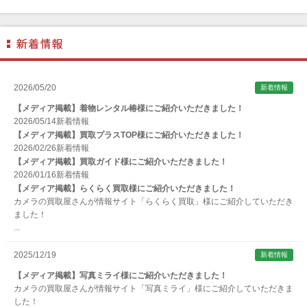
ANGENIEUX (アンジェニュー)
ANSCO（アンスコ）
Antonio Gatto（アントニオ・ガット）
Apple（アップル）
2026/05/20
新着情報
AQUAPAC （アクアパック）
【メディア掲載】着物レンタル椿様にご紹介いただきました！
ARAX（アラクス）
2026/05/14
新着情報
【メディア掲載】買取プラスTOP様にご紹介いただきました！
Arca-Swiss（アルカスイス）
2026/02/26
新着情報
【メディア掲載】買取ガイド様にご紹介いただきました！
Argus （アーガス）
2026/01/16
新着情報
ARNUVO（アルヌボ）
【メディア掲載】らくらく買取様にご紹介いただきました！
カメラの買取屋さんが情報サイト「らくらく買取」様にご紹介していただき
ARTISAN&ARTIST (アルティザンアンドアーティスト)
ました！
...
Aska（アスカ/飛鳥）
ATOMOS（アトモス）
2025/12/19
新着情報
erg（エルグ）
【メディア掲載】写真ミライ様にご紹介いただきました！
カメラの買取屋さんが情報サイト「写真ミライ」様にご紹介していただきま
AVENON（アベノン）
した！