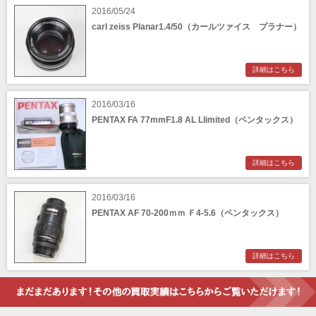
CPtech（シーピーテック）
CRECIA（クレシア）
2016/05/24
carl zeiss Planar1.4/50（カールツァイス プラナー）
CRUMPLER（クランプラー）
CULLMANN（クールマン）
Dallmeyer（ダルメイヤー）
Deardorff （ディアドルフ）
Ducati（ドゥカティ）
Durst（ダースト）
詳細はこちら
Feinwerk Technik（ファインベルクテクニー
Ferrania（フェラーニア）
ク）
FEX/INDO（フェックス・アンド）
2016/03/16
Foth（フォース）
PENTAX FA 77mmF1.8 AL Llimited（ペンタックス）
Franka（フランカ）
Franz Kochman（フランツ・コッホマン）
FUJITA（フジタ 藤田光学）
Futura（フツーラ）
GOKO（ゴコー）
詳細はこちら
GoWing（ゴーウィング）
Graflex（グラフレックス）
HandeVision（ハンデビジョン）
HANSA（ハンザ）
2016/03/16
Hensoldt（ヘンゾルト）
Houghton Butcher（ホートン・ブッチャー）
PENTAX AF 70-200ｍｍ Ｆ4-5.6（ペンタックス）
Ihagee（イハゲー）
Kamera-Werkstätten（カメラ・ウェルクシュ
テーテン）
詳細はこちら
Kiev（キエフ）
KMZ（クラスノゴルスク機械工場）
Kodak（コダック）
Konica（コニカ）
Kowa（興和コーワ）
Leotax（レオタックスカメラ）
Levallois（ルヴァロワ光学精機社）
Linhof（リンホフ）