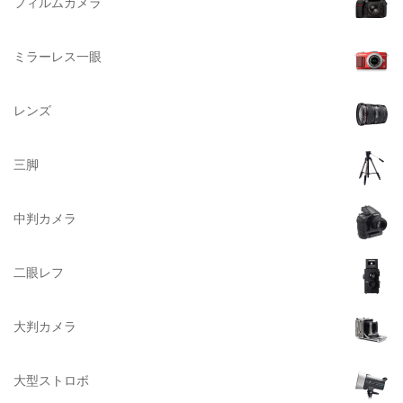
フィルムカメラ
Datacolor（データカラー）
DOMKE（ドンケ）
ミラーレス一眼
DAKINE（ダカイン）
Zenza Bronica （ゼンザブロニカ）
レンズ
OLYMPUS（オリンパス）
A-POWER (エー・パワー)
三脚
A.Schacht Ulm（シャハト）
ACQUAPAZZA（アクアパッツァ）
中判カメラ
ADTECHNO（エーディテクノ）
AGFA（アグフア）
二眼レフ
AIRES（アイレス写真機製作所）
大判カメラ
ALPA（アルパ）
Manfrotto（マンフロット）
大型ストロボ
ALT（アルト）