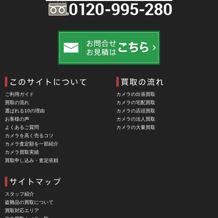
BRAUN（ブラウン）
BRNO（ブルノ）
BUFFALO（バッファロー）
Cam Caddie（カムキャディ）
CAMBO（カンボ）
Carhartt（カーハート）
ご利用ガイド
カメラの出張買取
Carl Zeiss Jena（カールツアイスイエナ）
買取の流れ
カメラの宅配買取
選ばれる10の理由
カメラの店頭買取
CASIO（カシオ）
お客様の声
カメラの法人買取
よくあるご質問
カメラの大量買取
CBL Lens（シービーエル）
カメラを高く売るコツ
カメラ査定額を一部紹介
CHINON（チノン）
カメラ買取実績
買取申し込み・査定依頼
CHIYOCA 千代田商会（ちよだしょうかい）
CIESTA（シエスタ）
Cineroid（シネロイド）
スタッフ紹介
盗難品の買取について
CINEVATE （シネベート）
買取対応エリア