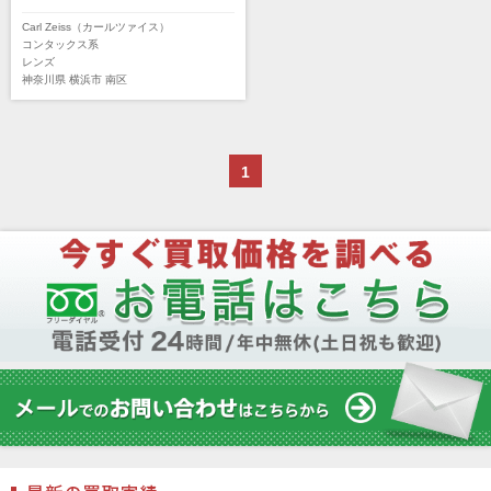
DEKO Elite（デコエリート）
Deff（ディーフ）
Carl Zeiss（カールツァイス）
Datacolor（データカラー）
DOMKE（ドンケ）
コンタックス系
レンズ
DAKINE（ダカイン）
Zenza Bronica （ゼンザブロニカ）
神奈川県
横浜市
南区
OLYMPUS（オリンパス）
A-POWER (エー・パワー)
A.Schacht Ulm（シャハト）
ACQUAPAZZA（アクアパッツァ）
ADTECHNO（エーディテクノ）
AGFA（アグフア）
1
AIRES（アイレス写真機製作所）
ALPA（アルパ）
Manfrotto（マンフロット）
ALT（アルト）
ANGENIEUX (アンジェニュー)
ANSCO（アンスコ）
Antonio Gatto（アントニオ・ガット）
Apple（アップル）
AQUAPAC （アクアパック）
ARAX（アラクス）
Arca-Swiss（アルカスイス）
Argus （アーガス）
ARNUVO（アルヌボ）
ARTISAN&ARTIST (アルティザンアンドアー
ティスト)
Aska（アスカ/飛鳥）
ATOMOS（アトモス）
erg（エルグ）
AVENON（アベノン）
Awagami Factory（アワガミファクトリー）
Beauty（ビューティ）
Belkin（ベルキン）
Bencini（ベンチーニ）