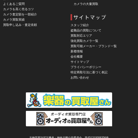
よくあるご質問
カメラの大量買取
CBL Lens（シービーエル）
カメラを高く売るコツ
カメラ査定額を一部紹介
CHINON（チノン）
カメラ買取実績
買取申し込み・査定依頼
スタッフ紹介
CHIYOCA 千代田商会（ちよだしょうかい）
盗難品の買取について
CIESTA（シエスタ）
買取対応エリア
強化買取カメラ一覧
Cineroid（シネロイド）
買取可能メーカー・ブランド一覧
新着情報
CINEVATE （シネベート）
会社概要
サイトマップ
CIRO （シロ）
プライバシーポリシー
特定商取引法に基づく表記
CLARUS（クラルス）
お問い合わせ
Clay Smith（クレイスミス）
COMET（コメット）
Contarex I （コンタレックスI）
Corfield（コーフィールド）
COSINA（コシナ）
COSMOS（コスモスインターナショナル）
古物営業許可証番号：神奈川県公安委員会 第451310006356号