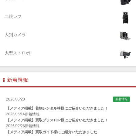
ADTECHNO（エーディテクノ）
AGFA（アグフア）
二眼レフ
AIRES（アイレス写真機製作所）
大判カメラ
ALPA（アルパ）
Manfrotto（マンフロット）
大型ストロボ
ALT（アルト）
ANGENIEUX (アンジェニュー)
ANSCO（アンスコ）
Antonio Gatto（アントニオ・ガット）
Apple（アップル）
2026/05/20
新着情報
AQUAPAC （アクアパック）
【メディア掲載】着物レンタル椿様にご紹介いただきました！
ARAX（アラクス）
2026/05/14
新着情報
【メディア掲載】買取プラスTOP様にご紹介いただきました！
Arca-Swiss（アルカスイス）
2026/02/26
新着情報
【メディア掲載】買取ガイド様にご紹介いただきました！
Argus （アーガス）