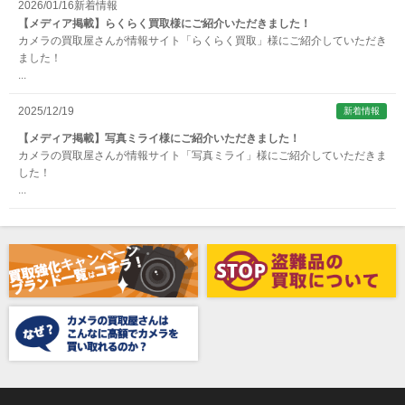
2026/01/16
新着情報
ARNUVO（アルヌボ）
【メディア掲載】らくらく買取様にご紹介いただきました！
カメラの買取屋さんが情報サイト「らくらく買取」様にご紹介していただき
ARTISAN&ARTIST (アルティザンアンドアーティスト)
ました！
...
Aska（アスカ/飛鳥）
ATOMOS（アトモス）
2025/12/19
新着情報
erg（エルグ）
【メディア掲載】写真ミライ様にご紹介いただきました！
カメラの買取屋さんが情報サイト「写真ミライ」様にご紹介していただきま
AVENON（アベノン）
した！
...
Awagami Factory（アワガミファクトリー）
Beauty（ビューティ）
Belkin（ベルキン）
Bencini（ベンチーニ）
BENRO（ベンロ）
BERGEON（ベルジョン）
BLACK TAG（ブラックタグ）
BLACKBOLT（ブラックボルト）