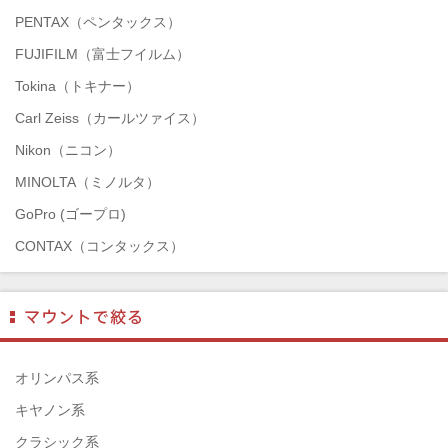
PENTAX（ペンタックス）
FUJIFILM（富士フイルム）
Tokina（トキナー）
Carl Zeiss（カールツァイス）
Nikon（ニコン）
MINOLTA（ミノルタ）
GoPro (ゴープロ)
CONTAX（コンタックス）
SONY（ソニー）
Mamiya（マミヤ）
TAMRON（タムロン）
SIGMA（シグマ）
オリンパス系
HASSELBLAD（ハッセルブラッド）
キヤノン系
EPSON（エプソン）
クラシック系