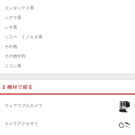
ENNA München（エナ）
コンタックス系
ELEFOTO（エレフォト）
シグマ系
ELECOM（エレコム）
シネ系
￼EIZO（エイゾ）
ソニー・ミノルタ系
edelkrone（エーデンクローン）
その他
Garmin（ガーミン）
その他中判
Dust-Off（ダストオフ）
ニコン系
DreamMaker（ドリームメーカー）
パナソニック系
DNPフォトイメージング(ディーエヌピー)
フジフィルム系
DIGITALKING（デジタルキング）
ペンタックス系
diagnl（ダイアグナル）
ライカ系
ウェアラブルカメラ
LAMDA（ラムダ）
中判国産系
Lowepro（ロープロ）
中判海外系
カメラアクセサリ
NATIONAL GEOGRAPHIC（ナショナルジオグラフィック）
大判系