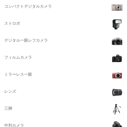
BURTON（バートン）
コンパクトデジタルカメラ
Herschel（ハーシェル）
ストロボ
DELSEY（デルセー）
DELKIN（デルキン）
デジタル一眼レフカメラ
DEKO Elite（デコエリート）
Deff（ディーフ）
フィルムカメラ
Datacolor（データカラー）
DOMKE（ドンケ）
ミラーレス一眼
DAKINE（ダカイン）
Zenza Bronica （ゼンザブロニカ）
レンズ
OLYMPUS（オリンパス）
A-POWER (エー・パワー)
三脚
A.Schacht Ulm（シャハト）
ACQUAPAZZA（アクアパッツァ）
中判カメラ