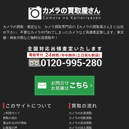
Blackmagic Design（ブラックマジックデザイン）
BLACKRAPID （ブラックラピッド）
BLaKPIXEL（ブラックピクセル）
カメラの買取・査定なら、カメラ買取専門店の【カメラの買取屋さん】にお任
せ下さい。不要なカメラや汚れてしまったカメラなど高価査定致します。東京
Bokkeh（ボケ）
都・神奈川県など無料出張買取中！
Bolex（ボレックス）
Bolsey（ボルシー）
BRAUN（ブラウン）
BRNO（ブルノ）
BUFFALO（バッファロー）
Cam Caddie（カムキャディ）
CAMBO（カンボ）
Carhartt（カーハート）
ご利用ガイド
カメラの出張買取
Carl Zeiss Jena（カールツアイスイエナ）
買取の流れ
カメラの宅配買取
選ばれる10の理由
カメラの店頭買取
CASIO（カシオ）
お客様の声
カメラの法人買取