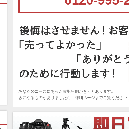
0120-995-
あなたのニーズにあった買取事例がきっとあります。
きになるものがありましたら、詳細ページまでご覧ください
ピ