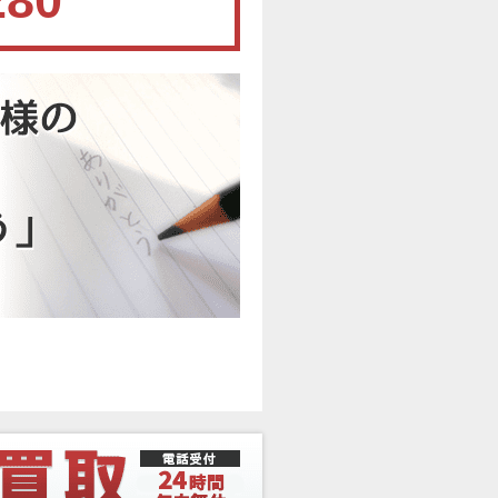
280
。