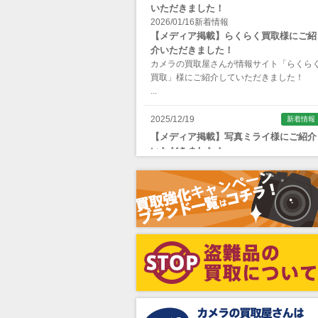
いただきました！
Apple（アップル）
2026/01/16
新着情報
【メディア掲載】らくらく買取様にご紹
AQUAPAC （アクアパック）
介いただきました！
ARAX（アラクス）
カメラの買取屋さんが情報サイト「らくら
買取」様にご紹介していただきました！
Arca-Swiss（アルカスイス）
...
Argus （アーガス）
2025/12/19
新着情報
ARNUVO（アルヌボ）
【メディア掲載】写真ミライ様にご紹介
いただきました！
ARTISAN&ARTIST (アルティザンアン
カメラの買取屋さんが情報サイト「写真ミ
ドアーティスト)
イ」様にご紹介していただきました！
...
Aska（アスカ/飛鳥）
ATOMOS（アトモス）
erg（エルグ）
AVENON（アベノン）
Awagami Factory（アワガミファクト
ー）