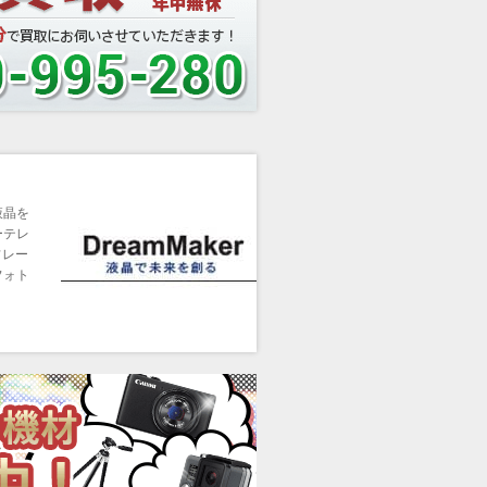
液晶を
ーテレ
フレー
フォト