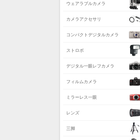
DIGITALKING（デジタルキング）
ウェアラブルカメラ
ライカ系
diagnl（ダイアグナル）
中判国産系
カメラアクセサリ
LAMDA（ラムダ）
中判海外系
Lowepro（ロープロ）
コンパクトデジタルカメラ
大判系
NATIONAL GEOGRAPHIC（ナショナ
ジオグラフィック）
ストロボ
BURTON（バートン）
デジタル一眼レフカメラ
Herschel（ハーシェル）
DELSEY（デルセー）
フィルムカメラ
DELKIN（デルキン）
ミラーレス一眼
DEKO Elite（デコエリート）
Deff（ディーフ）
レンズ
Datacolor（データカラー）
DOMKE（ドンケ）
三脚
DAKINE（ダカイン）