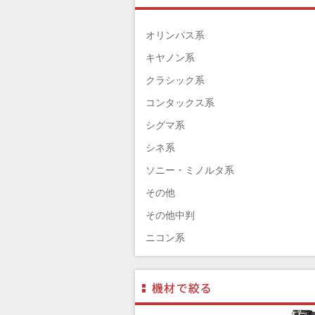
TAMRON（タムロン）
SIGMA（シグマ）
オリンパス系
HASSELBLAD（ハッセルブラッド）
キヤノン系
EPSON（エプソン）
クラシック系
ENNA München（エナ）
コンタックス系
ELEFOTO（エレフォト）
シグマ系
ELECOM（エレコム）
シネ系
￼EIZO（エイゾ）
ソニー・ミノルタ系
edelkrone（エーデンクローン）
その他
Garmin（ガーミン）
その他中判
Dust-Off（ダストオフ）
ニコン系
DreamMaker（ドリームメーカー）
パナソニック系
DNPフォトイメージング(ディーエヌ
フジフィルム系
ー)
ペンタックス系