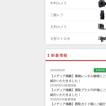
中判カメラ
Zenza Bronica （ゼンザブロニカ）
OLYMPUS（オリンパス）
二眼レフ
A-POWER (エー・パワー)
大判カメラ
A.Schacht Ulm（シャハト）
ACQUAPAZZA（アクアパッツァ）
大型ストロボ
ADTECHNO（エーディテクノ）
AGFA（アグフア）
AIRES（アイレス写真機製作所）
ALPA（アルパ）
2026/05/20
新着情報
Manfrotto（マンフロット）
【メディア掲載】着物レンタル椿様にご
紹介いただきました！
ALT（アルト）
2026/05/14
新着情報
ANGENIEUX (アンジェニュー)
【メディア掲載】買取プラスTOP様にご
紹介いただきました！
ANSCO（アンスコ）
2026/02/26
新着情報
【メディア掲載】買取ガイド様にご紹介
Antonio Gatto（アントニオ・ガット）