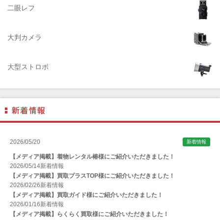
AGFA（アグフア）
二眼レフ
AIRES（アイレス写真機製作所）
大判カメラ
ALPA（アルパ）
Manfrotto（マンフロット）
大型ストロボ
ALT（アルト）
ANGENIEUX (アンジェニュー)
ANSCO（アンスコ）
Antonio Gatto（アントニオ・ガット）
Apple（アップル）
2026/05/20
新着情報
AQUAPAC （アクアパック）
【メディア掲載】着物レンタル椿様にご紹介いただきました！
ARAX（アラクス）
2026/05/14
新着情報
【メディア掲載】買取プラスTOP様にご紹介いただきました！
Arca-Swiss（アルカスイス）
2026/02/26
新着情報
【メディア掲載】買取ガイド様にご紹介いただきました！
Argus （アーガス）
2026/01/16
新着情報
ARNUVO（アルヌボ）
【メディア掲載】らくらく買取様にご紹介いただきました！