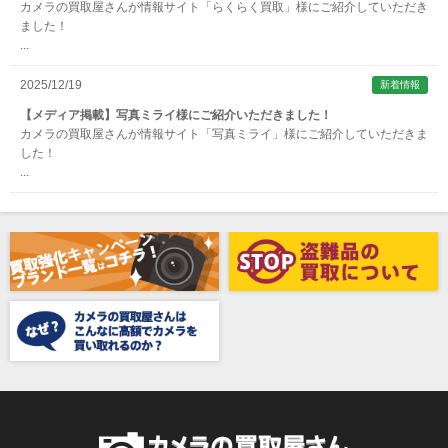
カメラの買取屋さんが情報サイト「らくらく買取」様にご紹介していただき
ARTISAN&ARTIST (アルティザンアンドアーティスト)
ました！
...
Aska（アスカ/飛鳥）
ATOMOS（アトモス）
2025/12/19
新着情報
erg（エルグ）
【メディア掲載】写真ミライ様にご紹介いただきました！
カメラの買取屋さんが情報サイト「写真ミライ」様にご紹介していただきま
AVENON（アベノン）
した！
...
Awagami Factory（アワガミファクトリー）
Beauty（ビューティ）
Belkin（ベルキン）
Bencini（ベンチーニ）
BENRO（ベンロ）
BERGEON（ベルジョン）
BLACK TAG（ブラックタグ）
BLACKBOLT（ブラックボルト）
Blackmagic Design（ブラックマジックデザイン）