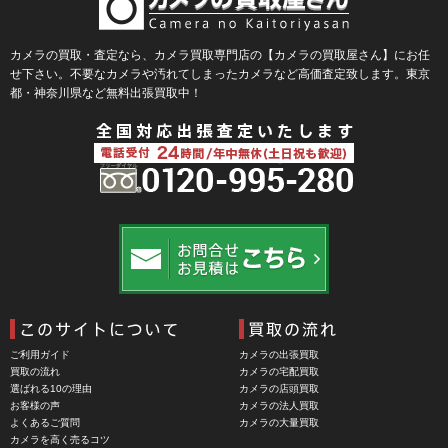
BLACKRAPID （ブラックラピッド）
BLaKPIXEL（ブラックピクセル）
カメラの買取・査定なら、カメラ買取専門店の【カメラの買取屋さん】にお任
せ下さい。不要なカメラや汚れてしまったカメラなど高価査定致します。東京
Bokkeh（ボケ）
都・神奈川県など無料出張買取中！
Bolex（ボレックス）
Bolsey（ボルシー）
BRAUN（ブラウン）
BRNO（ブルノ）
BUFFALO（バッファロー）
Cam Caddie（カムキャディ）
CAMBO（カンボ）
Carhartt（カーハート）
ご利用ガイド
カメラの出張買取
Carl Zeiss Jena（カールツアイスイエナ）
買取の流れ
カメラの宅配買取
選ばれる10の理由
カメラの店頭買取
CASIO（カシオ）
お客様の声
カメラの法人買取
よくあるご質問
カメラの大量買取
CBL Lens（シービーエル）
カメラを高く売るコツ