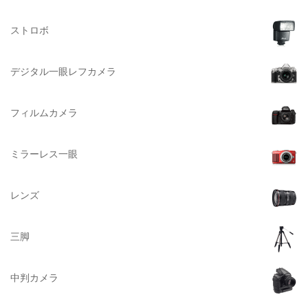
Herschel（ハーシェル）
ストロボ
DELSEY（デルセー）
DELKIN（デルキン）
デジタル一眼レフカメラ
DEKO Elite（デコエリート）
Deff（ディーフ）
フィルムカメラ
Datacolor（データカラー）
DOMKE（ドンケ）
ミラーレス一眼
DAKINE（ダカイン）
Zenza Bronica （ゼンザブロニカ）
レンズ
OLYMPUS（オリンパス）
A-POWER (エー・パワー)
三脚
A.Schacht Ulm（シャハト）
ACQUAPAZZA（アクアパッツァ）
中判カメラ
ADTECHNO（エーディテクノ）