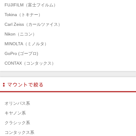
FUJIFILM（富士フイルム）
Tokina（トキナー）
Carl Zeiss（カールツァイス）
Nikon（ニコン）
MINOLTA（ミノルタ）
GoPro (ゴープロ)
CONTAX（コンタックス）
SONY（ソニー）
Mamiya（マミヤ）
TAMRON（タムロン）
SIGMA（シグマ）
オリンパス系
HASSELBLAD（ハッセルブラッド）
キヤノン系
EPSON（エプソン）
クラシック系
ENNA München（エナ）
コンタックス系