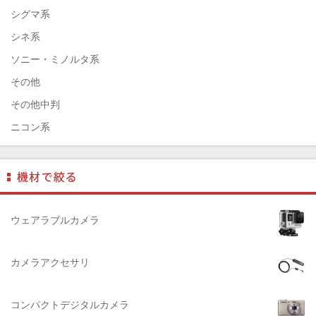
ELEFOTO（エレフォト）
シグマ系
ELECOM（エレコム）
シネ系
￼EIZO（エイゾ）
ソニー・ミノルタ系
edelkrone（エーデンクローン）
その他
Garmin（ガーミン）
その他中判
Dust-Off（ダストオフ）
ニコン系
DreamMaker（ドリームメーカー）
パナソニック系
DNPフォトイメージング(ディーエヌピー)
フジフィルム系
DIGITALKING（デジタルキング）
ペンタックス系
diagnl（ダイアグナル）
ライカ系
ウェアラブルカメラ
LAMDA（ラムダ）
中判国産系
Lowepro（ロープロ）
中判海外系
カメラアクセサリ
NATIONAL GEOGRAPHIC（ナショナルジオグラフィック）
大判系
BURTON（バートン）
コンパクトデジタルカメラ