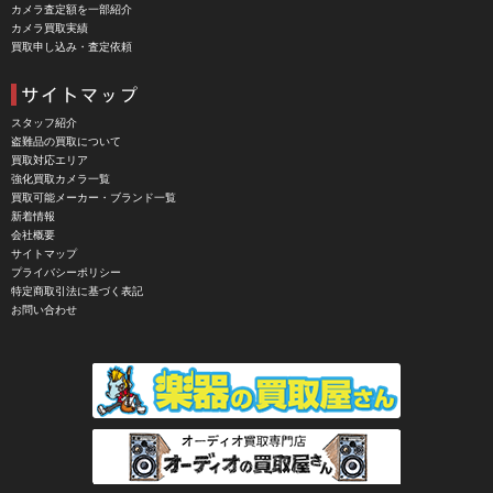
カメラ査定額を一部紹介
CHINON（チノン）
カメラ買取実績
買取申し込み・査定依頼
CHIYOCA 千代田商会（ちよだしょうかい）
CIESTA（シエスタ）
Cineroid（シネロイド）
スタッフ紹介
盗難品の買取について
CINEVATE （シネベート）
買取対応エリア
強化買取カメラ一覧
CIRO （シロ）
買取可能メーカー・ブランド一覧
新着情報
CLARUS（クラルス）
会社概要
サイトマップ
Clay Smith（クレイスミス）
プライバシーポリシー
特定商取引法に基づく表記
COMET（コメット）
お問い合わせ
Contarex I （コンタレックスI）
Corfield（コーフィールド）
COSINA（コシナ）
COSMOS（コスモスインターナショナル）
COTTA（コッタ）