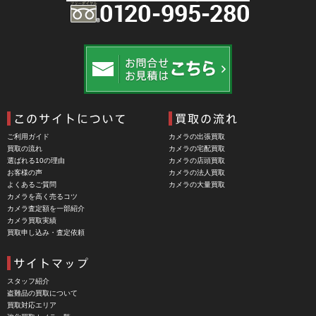
BRAUN（ブラウン）
BRNO（ブルノ）
BUFFALO（バッファロー）
Cam Caddie（カムキャディ）
CAMBO（カンボ）
Carhartt（カーハート）
ご利用ガイド
カメラの出張買取
Carl Zeiss Jena（カールツアイスイエナ）
買取の流れ
カメラの宅配買取
選ばれる10の理由
カメラの店頭買取
CASIO（カシオ）
お客様の声
カメラの法人買取
よくあるご質問
カメラの大量買取
CBL Lens（シービーエル）
カメラを高く売るコツ
カメラ査定額を一部紹介
CHINON（チノン）
カメラ買取実績
買取申し込み・査定依頼
CHIYOCA 千代田商会（ちよだしょうかい）
CIESTA（シエスタ）
Cineroid（シネロイド）
スタッフ紹介
盗難品の買取について
CINEVATE （シネベート）
買取対応エリア