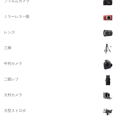
フィルムカメラ
Datacolor（データカラー）
DOMKE（ドンケ）
ミラーレス一眼
DAKINE（ダカイン）
Zenza Bronica （ゼンザブロニカ）
レンズ
OLYMPUS（オリンパス）
A-POWER (エー・パワー)
三脚
A.Schacht Ulm（シャハト）
ACQUAPAZZA（アクアパッツァ）
中判カメラ
ADTECHNO（エーディテクノ）
AGFA（アグフア）
二眼レフ
AIRES（アイレス写真機製作所）
大判カメラ
ALPA（アルパ）
Manfrotto（マンフロット）
大型ストロボ
ALT（アルト）