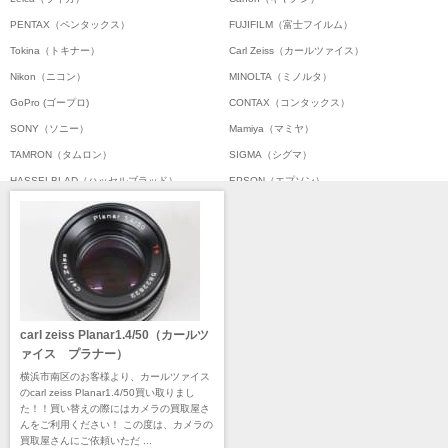
PENTAX（ペンタックス）
FUJIFILM（富士フイルム）
Tokina（トキナー）
Carl Zeiss（カールツァイス）
Nikon（ニコン）
MINOLTA（ミノルタ）
GoPro (ゴープロ)
CONTAX（コンタックス）
SONY（ソニー）
Mamiya（マミヤ）
TAMRON（タムロン）
SIGMA（シグマ）
HASSELBLAD（ハッセルブラッド）
EPSON（エプソン）
ENNA München（エナ）
ELEFOTO（エレフォト）
ELECOM（エレコム）
￼EIZO（エイゾ）
edelkrone（エーデンクローン）
Garmin（ガーミン）
Dust-Off（ダストオフ）
DreamMaker（ドリームメーカー）
DNPフォトイメージング(ディーエヌピー)
DIGITALKING（デジタルキング）
carl zeiss Planar1.4/50（カールツ
diagnl（ダイアグナル）
LAMDA（ラムダ）
ァイス プラナー）
Lowepro（ロープロ）
NATIONAL GEOGRAPHIC（ナショナルジオ
横浜市南区のお客様より、カールツァイス
グラフィック）
のcarl zeiss Planar1.4/50買い取りまし
BURTON（バートン）
Herschel（ハーシェル）
た！！買い替えの際にはカメラの買取屋さ
んをご利用ください！ この度は、カメラの
DELSEY（デルセー）
DELKIN（デルキン）
買取屋さんにご依頼いただ ...