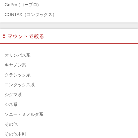
GoPro (ゴープロ)
CONTAX（コンタックス）
SONY（ソニー）
Mamiya（マミヤ）
TAMRON（タムロン）
SIGMA（シグマ）
オリンパス系
HASSELBLAD（ハッセルブラッド）
キヤノン系
EPSON（エプソン）
クラシック系
ENNA München（エナ）
コンタックス系
ELEFOTO（エレフォト）
シグマ系
ELECOM（エレコム）
シネ系
￼EIZO（エイゾ）
ソニー・ミノルタ系
edelkrone（エーデンクローン）
その他
Garmin（ガーミン）
その他中判