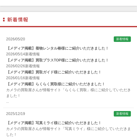
ANGENIEUX (アンジェニュー)
ANSCO（アンスコ）
Antonio Gatto（アントニオ・ガット）
Apple（アップル）
2026/05/20
新着情報
AQUAPAC （アクアパック）
【メディア掲載】着物レンタル椿様にご紹介いただきました！
ARAX（アラクス）
2026/05/14
新着情報
【メディア掲載】買取プラスTOP様にご紹介いただきました！
Arca-Swiss（アルカスイス）
2026/02/26
新着情報
【メディア掲載】買取ガイド様にご紹介いただきました！
Argus （アーガス）
2026/01/16
新着情報
ARNUVO（アルヌボ）
【メディア掲載】らくらく買取様にご紹介いただきました！
カメラの買取屋さんが情報サイト「らくらく買取」様にご紹介していただき
ARTISAN&ARTIST (アルティザンアンドアーティスト)
ました！
...
Aska（アスカ/飛鳥）
ATOMOS（アトモス）
2025/12/19
新着情報
erg（エルグ）
【メディア掲載】写真ミライ様にご紹介いただきました！
カメラの買取屋さんが情報サイト「写真ミライ」様にご紹介していただきま
AVENON（アベノン）
した！