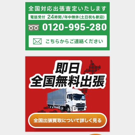
LOMO（ロモ）
Lomography（ロモグラフィー）
Meopta（メオプタ）
MINOX（ミノックス）
MIRANDA（ミランダ）
NEOCA（ネオカ）
Nicca camera（ニッカカメラ ）
Officine Galileo（オフィチーネ・ガリレオ）
Otto Berning（オットー・ベルニング）
Panasonic（パナソニック）
Panon Camera（パノンカメラ商工）
Panono（パノノ）
PENTACON（ペンタコン）
Petri（ペトリ）
Plasmat（プラズマート）
Plaubel（プラウベル）
Polaroid （ポラロイド）
Purma Cameras（パーマ・カメラ）
RAYNOX（レイノックス・吉田産業）
RECTAFLEX（レクタフレックス）
Reid & Sigrist（リード&シギリスト）
RICOH（リコー）
Rising（ライジング）
RODENSTOCK（ローデンシュトック）
Rollei（ローライ）
SAMYANG（サムヤン/三洋オプティクス）
Schneider Kreuznach（シュナイダー・クロ
Schneider Optics（シュナイダーオプティク
イツナッハ）
ス）
SINAR（ジナー）
SOM BERTHIOT（ソン ベルチオ）
EBONY（エボニー）
FED（フェド）