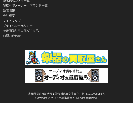
強化買取カメラ一覧
CIRO （シロ）
買取可能メーカー・ブランド一覧
新着情報
CLARUS（クラルス）
会社概要
サイトマップ
Clay Smith（クレイスミス）
プライバシーポリシー
特定商取引法に基づく表記
COMET（コメット）
お問い合わせ
Contarex I （コンタレックスI）
Corfield（コーフィールド）
COSINA（コシナ）
COSMOS（コスモスインターナショナル）
COTTA（コッタ）
CPtech（シーピーテック）
古物営業許可証番号：神奈川県公安委員会 第451310006356号
Copyright © カメラの買取屋さん All right reserved,
CRECIA（クレシア）
CRUMPLER（クランプラー）
CULLMANN（クールマン）
Dallmeyer（ダルメイヤー）