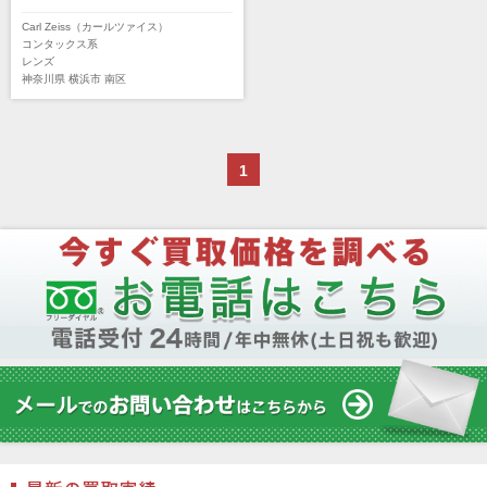
DEKO Elite（デコエリート）
Deff（ディーフ）
Carl Zeiss（カールツァイス）
Datacolor（データカラー）
DOMKE（ドンケ）
コンタックス系
レンズ
DAKINE（ダカイン）
Zenza Bronica （ゼンザブロニカ）
神奈川県
横浜市
南区
OLYMPUS（オリンパス）
A-POWER (エー・パワー)
A.Schacht Ulm（シャハト）
ACQUAPAZZA（アクアパッツァ）
ADTECHNO（エーディテクノ）
AGFA（アグフア）
1
AIRES（アイレス写真機製作所）
ALPA（アルパ）
Manfrotto（マンフロット）
ALT（アルト）
ANGENIEUX (アンジェニュー)
ANSCO（アンスコ）
Antonio Gatto（アントニオ・ガット）
Apple（アップル）
AQUAPAC （アクアパック）
ARAX（アラクス）
Arca-Swiss（アルカスイス）
Argus （アーガス）
ARNUVO（アルヌボ）
ARTISAN&ARTIST (アルティザンアンドアー
ティスト)
Aska（アスカ/飛鳥）
ATOMOS（アトモス）
erg（エルグ）
AVENON（アベノン）
Awagami Factory（アワガミファクトリー）
Beauty（ビューティ）
Belkin（ベルキン）
Bencini（ベンチーニ）