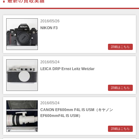
BENRO（ベンロ）
BERGEON（ベルジョン）
BLACK TAG（ブラックタグ）
BLACKBOLT（ブラックボルト）
2016/05/26
Blackmagic Design（ブラックマジックデザイ
BLACKRAPID （ブラックラピッド）
ン）
NIKON F3
BLaKPIXEL（ブラックピクセル）
Bokkeh（ボケ）
Bolex（ボレックス）
Bolsey（ボルシー）
BRAUN（ブラウン）
詳細はこちら
BRNO（ブルノ）
BUFFALO（バッファロー）
2016/05/24
Cam Caddie（カムキャディ）
CAMBO（カンボ）
LEICA DRP Ernst Leitz Wetzlar
Carhartt（カーハート）
Carl Zeiss Jena（カールツアイスイエナ）
CASIO（カシオ）
CBL Lens（シービーエル）
CHINON（チノン）
CHIYOCA 千代田商会（ちよだしょうかい）
詳細はこちら
CIESTA（シエスタ）
Cineroid（シネロイド）
CINEVATE （シネベート）
2016/05/24
CIRO （シロ）
CANON EF600mm F4L IS USM（キヤノン
CLARUS（クラルス）
Clay Smith（クレイスミス）
EF600mmF4L IS USM）
COMET（コメット）
Contarex I （コンタレックスI）
Corfield（コーフィールド）
COSINA（コシナ）
詳細はこちら
COSMOS（コスモスインターナショナル）
COTTA（コッタ）