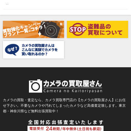
...
Awagami Factory（アワガミファクトリー）
Beauty（ビューティ）
Belkin（ベルキン）
Bencini（ベンチーニ）
BENRO（ベンロ）
BERGEON（ベルジョン）
BLACK TAG（ブラックタグ）
BLACKBOLT（ブラックボルト）
Blackmagic Design（ブラックマジックデザイン）
BLACKRAPID （ブラックラピッド）
BLaKPIXEL（ブラックピクセル）
カメラの買取・査定なら、カメラ買取専門店の【カメラの買取屋さん】にお任
せ下さい。不要なカメラや汚れてしまったカメラなど高価査定致します。東京
Bokkeh（ボケ）
都・神奈川県など無料出張買取中！
Bolex（ボレックス）
Bolsey（ボルシー）