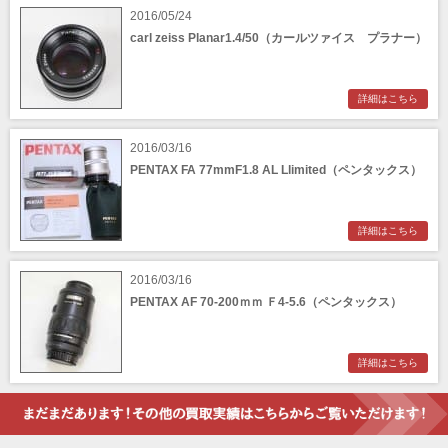
CPtech（シーピーテック）
CRECIA（クレシア）
2016/05/24
carl zeiss Planar1.4/50（カールツァイス プラナー）
CRUMPLER（クランプラー）
CULLMANN（クールマン）
Dallmeyer（ダルメイヤー）
Deardorff （ディアドルフ）
Ducati（ドゥカティ）
Durst（ダースト）
詳細はこちら
Feinwerk Technik（ファインベルクテクニー
Ferrania（フェラーニア）
ク）
FEX/INDO（フェックス・アンド）
2016/03/16
Foth（フォース）
PENTAX FA 77mmF1.8 AL Llimited（ペンタックス）
Franka（フランカ）
Franz Kochman（フランツ・コッホマン）
FUJITA（フジタ 藤田光学）
Futura（フツーラ）
GOKO（ゴコー）
詳細はこちら
GoWing（ゴーウィング）
Graflex（グラフレックス）
HandeVision（ハンデビジョン）
HANSA（ハンザ）
2016/03/16
Hensoldt（ヘンゾルト）
Houghton Butcher（ホートン・ブッチャー）
PENTAX AF 70-200ｍｍ Ｆ4-5.6（ペンタックス）
Ihagee（イハゲー）
Kamera-Werkstätten（カメラ・ウェルクシュ
テーテン）
詳細はこちら
Kiev（キエフ）
KMZ（クラスノゴルスク機械工場）
Kodak（コダック）
Konica（コニカ）
Kowa（興和コーワ）
Leotax（レオタックスカメラ）
Levallois（ルヴァロワ光学精機社）
Linhof（リンホフ）