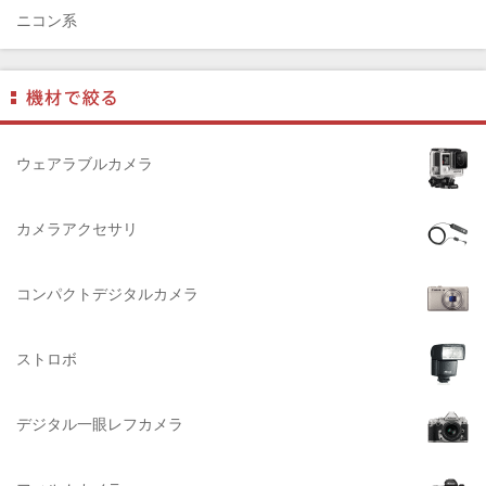
Dust-Off（ダストオフ）
ニコン系
DreamMaker（ドリームメーカー）
パナソニック系
DNPフォトイメージング(ディーエヌピー)
フジフィルム系
DIGITALKING（デジタルキング）
ペンタックス系
diagnl（ダイアグナル）
ライカ系
ウェアラブルカメラ
LAMDA（ラムダ）
中判国産系
Lowepro（ロープロ）
中判海外系
カメラアクセサリ
NATIONAL GEOGRAPHIC（ナショナルジオグラフィック）
大判系
BURTON（バートン）
コンパクトデジタルカメラ
Herschel（ハーシェル）
ストロボ
DELSEY（デルセー）
DELKIN（デルキン）
デジタル一眼レフカメラ
DEKO Elite（デコエリート）
Deff（ディーフ）