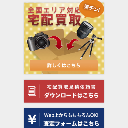
Spartus（スパータス）
Swimming Fly（スイミングフライ）
tachihara（タチハラ）
Toda Seiko（トダ精光）
TOHO（東邦機械）
TOPCON（トプコン）
Vivitar（ビビター）
Voigtländer（フォクトレンダー）
WALZ（ワルツ）
Wirgin（ヴィルジン）
WISTA（ウイスタ）
YASHICA（ヤシカ）
Zeiss Ikon（ツァイス・イコン）
Zorki （ゾルキー）
アメリカ・カメラ会社（Camera Corp. of
シーガル（Seagull）
America）
安原製作所（やすはらせいさくしょ）
田中光学（たなかこうがく）
蔵Cura（クラ）
酒井特殊カメラ製作所（サカイマシンツー
鳳凰光学（Phenix フェニックス）
ル）