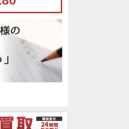
280
。