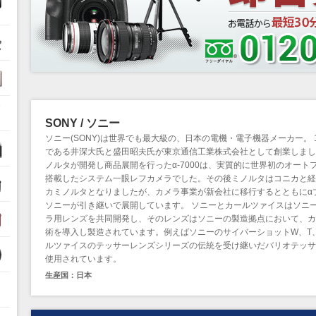
ル
SONY / ソニー
ソニー(SONY)は世界でも最大級の、日本の電機・電子機器メーカー。 1
である井深大氏と盛田昭夫氏が東京通信工業株式会社として創業しました
ノルタが開発し商品展開を行ったα-7000は、実質的に世界初のオート
搭載したシステム一眼レフカメラでした。その後ミノルタはコニカと経
カミノルタとなりましたが、カメラ事業が新会社に移行するとともにα
ソニーが引き継いで展開しています。 ソニーとカールツァイスはソニ
ラ用レンズを共同開発し、そのレンズはソニーの製造拠点において、カ
術を導入し製造されています。例えばソニーのサイバーショットW、T
ルツァイスのテッサーレンズシリーズの伝統を受け継いだバリオテッサ
使用されています。
生産国：日本