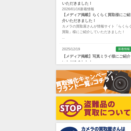
いただきました！
Apple（アップル）
2026/01/16
新着情報
【メディア掲載】らくらく買取様にご紹
AQUAPAC （アクアパック）
介いただきました！
ARAX（アラクス）
カメラの買取屋さんが情報サイト「らくら
買取」様にご紹介していただきました！
Arca-Swiss（アルカスイス）
...
Argus （アーガス）
2025/12/19
新着情報
ARNUVO（アルヌボ）
【メディア掲載】写真ミライ様にご紹介
いただきました！
ARTISAN&ARTIST (アルティザンアン
カメラの買取屋さんが情報サイト「写真ミ
ドアーティスト)
イ」様にご紹介していただきました！
...
Aska（アスカ/飛鳥）
ATOMOS（アトモス）
erg（エルグ）
AVENON（アベノン）
Awagami Factory（アワガミファクト
ー）