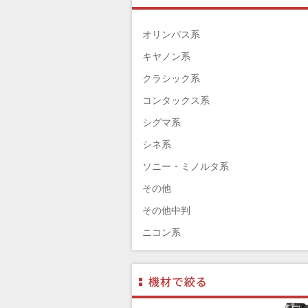
TAMRON（タムロン）
SIGMA（シグマ）
オリンパス系
HASSELBLAD（ハッセルブラッド）
キヤノン系
EPSON（エプソン）
クラシック系
ENNA München（エナ）
コンタックス系
ELEFOTO（エレフォト）
シグマ系
ELECOM（エレコム）
シネ系
￼EIZO（エイゾ）
ソニー・ミノルタ系
edelkrone（エーデンクローン）
その他
Garmin（ガーミン）
その他中判
Dust-Off（ダストオフ）
ニコン系
DreamMaker（ドリームメーカー）
パナソニック系
DNPフォトイメージング(ディーエヌ
フジフィルム系
ー)
ペンタックス系