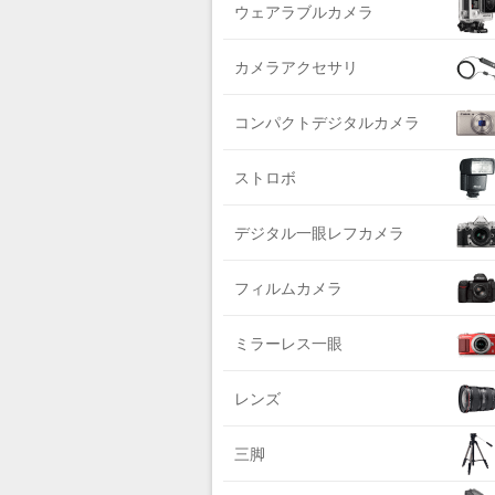
DIGITALKING（デジタルキング）
ウェアラブルカメラ
ライカ系
diagnl（ダイアグナル）
中判国産系
カメラアクセサリ
LAMDA（ラムダ）
中判海外系
Lowepro（ロープロ）
コンパクトデジタルカメラ
大判系
NATIONAL GEOGRAPHIC（ナショナ
ジオグラフィック）
ストロボ
BURTON（バートン）
デジタル一眼レフカメラ
Herschel（ハーシェル）
DELSEY（デルセー）
フィルムカメラ
DELKIN（デルキン）
ミラーレス一眼
DEKO Elite（デコエリート）
Deff（ディーフ）
レンズ
Datacolor（データカラー）
DOMKE（ドンケ）
三脚
DAKINE（ダカイン）