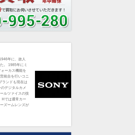
946年に、故人
。 1985年にミ
フォーカス機能を
営統合を行いコニ
ブランドも現在は
ーのデジタルカメ
ールツァイスの技
、Hでは通常カー
ーズームレンズが