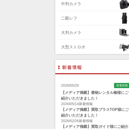
中判カメラ
Zenza Bronica （ゼンザブロニカ）
OLYMPUS（オリンパス）
二眼レフ
A-POWER (エー・パワー)
大判カメラ
A.Schacht Ulm（シャハト）
ACQUAPAZZA（アクアパッツァ）
大型ストロボ
ADTECHNO（エーディテクノ）
AGFA（アグフア）
AIRES（アイレス写真機製作所）
ALPA（アルパ）
2026/05/20
新着情報
Manfrotto（マンフロット）
【メディア掲載】着物レンタル椿様にご
紹介いただきました！
ALT（アルト）
2026/05/14
新着情報
ANGENIEUX (アンジェニュー)
【メディア掲載】買取プラスTOP様にご
紹介いただきました！
ANSCO（アンスコ）
2026/02/26
新着情報
【メディア掲載】買取ガイド様にご紹介
Antonio Gatto（アントニオ・ガット）