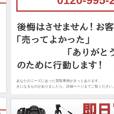
0120-995-
あなたのニーズにあった買取事例がきっとあります。
きになるものがありましたら、詳細ページまでご覧ください
ピ