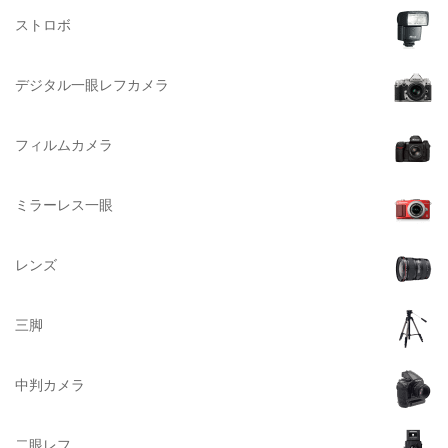
ストロボ
DELSEY（デルセー）
DELKIN（デルキン）
デジタル一眼レフカメラ
DEKO Elite（デコエリート）
Deff（ディーフ）
フィルムカメラ
Datacolor（データカラー）
DOMKE（ドンケ）
ミラーレス一眼
DAKINE（ダカイン）
Zenza Bronica （ゼンザブロニカ）
レンズ
OLYMPUS（オリンパス）
A-POWER (エー・パワー)
三脚
A.Schacht Ulm（シャハト）
ACQUAPAZZA（アクアパッツァ）
中判カメラ
ADTECHNO（エーディテクノ）
AGFA（アグフア）
二眼レフ