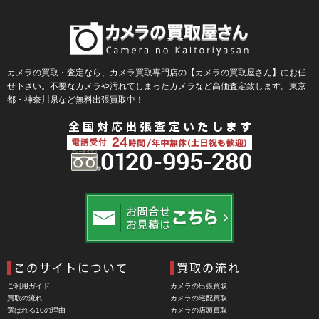
Blackmagic Design（ブラックマジックデザイン）
BLACKRAPID （ブラックラピッド）
BLaKPIXEL（ブラックピクセル）
カメラの買取・査定なら、カメラ買取専門店の【カメラの買取屋さん】にお任
せ下さい。不要なカメラや汚れてしまったカメラなど高価査定致します。東京
Bokkeh（ボケ）
都・神奈川県など無料出張買取中！
Bolex（ボレックス）
Bolsey（ボルシー）
BRAUN（ブラウン）
BRNO（ブルノ）
BUFFALO（バッファロー）
Cam Caddie（カムキャディ）
CAMBO（カンボ）
Carhartt（カーハート）
ご利用ガイド
カメラの出張買取
Carl Zeiss Jena（カールツアイスイエナ）
買取の流れ
カメラの宅配買取
選ばれる10の理由
カメラの店頭買取
CASIO（カシオ）