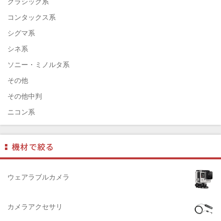
クラシック系
ENNA München（エナ）
コンタックス系
ELEFOTO（エレフォト）
シグマ系
ELECOM（エレコム）
シネ系
￼EIZO（エイゾ）
ソニー・ミノルタ系
edelkrone（エーデンクローン）
その他
Garmin（ガーミン）
その他中判
Dust-Off（ダストオフ）
ニコン系
DreamMaker（ドリームメーカー）
パナソニック系
DNPフォトイメージング(ディーエヌピー)
フジフィルム系
DIGITALKING（デジタルキング）
ペンタックス系
diagnl（ダイアグナル）
ライカ系
ウェアラブルカメラ
LAMDA（ラムダ）
中判国産系
Lowepro（ロープロ）
中判海外系
カメラアクセサリ
NATIONAL GEOGRAPHIC（ナショナルジオグラフィック）