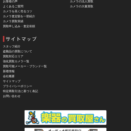
お客様の声
カメラの法人買取
よくあるご質問
カメラの大量買取
CBL Lens（シービーエル）
カメラを高く売るコツ
カメラ査定額を一部紹介
CHINON（チノン）
カメラ買取実績
買取申し込み・査定依頼
CHIYOCA 千代田商会（ちよだしょうかい）
CIESTA（シエスタ）
Cineroid（シネロイド）
スタッフ紹介
盗難品の買取について
CINEVATE （シネベート）
買取対応エリア
強化買取カメラ一覧
CIRO （シロ）
買取可能メーカー・ブランド一覧
新着情報
CLARUS（クラルス）
会社概要
サイトマップ
Clay Smith（クレイスミス）
プライバシーポリシー
特定商取引法に基づく表記
COMET（コメット）
お問い合わせ
Contarex I （コンタレックスI）
Corfield（コーフィールド）
COSINA（コシナ）
COSMOS（コスモスインターナショナル）