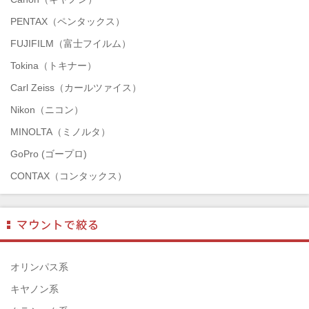
PENTAX（ペンタックス）
FUJIFILM（富士フイルム）
Tokina（トキナー）
Carl Zeiss（カールツァイス）
Nikon（ニコン）
MINOLTA（ミノルタ）
GoPro (ゴープロ)
CONTAX（コンタックス）
SONY（ソニー）
Mamiya（マミヤ）
TAMRON（タムロン）
SIGMA（シグマ）
オリンパス系
HASSELBLAD（ハッセルブラッド）
キヤノン系
EPSON（エプソン）