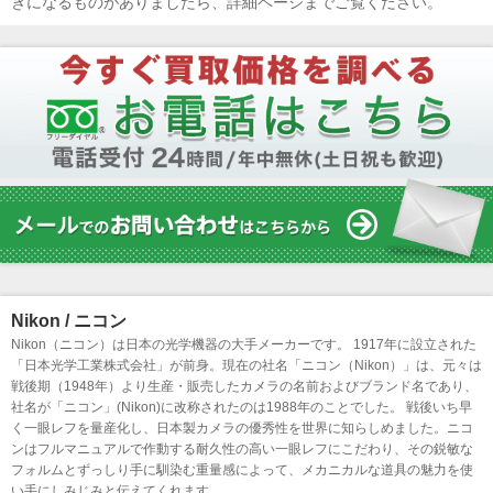
きになるものがありましたら、詳細ページまでご覧ください。
Nikon / ニコン
Nikon（ニコン）は日本の光学機器の大手メーカーです。 1917年に設立された
「日本光学工業株式会社」が前身。現在の社名「ニコン（Nikon）」は、元々は
戦後期（1948年）より生産・販売したカメラの名前およびブランド名であり、
社名が「ニコン」(Nikon)に改称されたのは1988年のことでした。 戦後いち早
く一眼レフを量産化し、日本製カメラの優秀性を世界に知らしめました。ニコ
ンはフルマニュアルで作動する耐久性の高い一眼レフにこだわり、その鋭敏な
フォルムとずっしり手に馴染む重量感によって、メカニカルな道具の魅力を使
い手にしみじみと伝えてくれます。