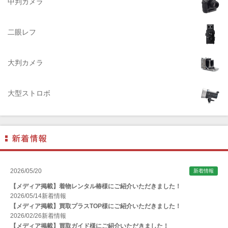
中判カメラ
ADTECHNO（エーディテクノ）
AGFA（アグフア）
二眼レフ
AIRES（アイレス写真機製作所）
大判カメラ
ALPA（アルパ）
Manfrotto（マンフロット）
大型ストロボ
ALT（アルト）
ANGENIEUX (アンジェニュー)
ANSCO（アンスコ）
Antonio Gatto（アントニオ・ガット）
Apple（アップル）
2026/05/20
新着情報
AQUAPAC （アクアパック）
【メディア掲載】着物レンタル椿様にご紹介いただきました！
ARAX（アラクス）
2026/05/14
新着情報
【メディア掲載】買取プラスTOP様にご紹介いただきました！
Arca-Swiss（アルカスイス）
2026/02/26
新着情報
【メディア掲載】買取ガイド様にご紹介いただきました！
Argus （アーガス）