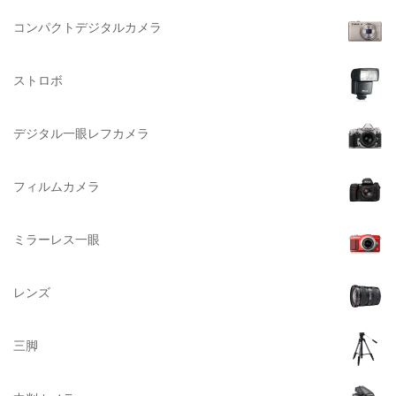
大判系
BURTON（バートン）
コンパクトデジタルカメラ
Herschel（ハーシェル）
ストロボ
DELSEY（デルセー）
DELKIN（デルキン）
デジタル一眼レフカメラ
DEKO Elite（デコエリート）
Deff（ディーフ）
フィルムカメラ
Datacolor（データカラー）
DOMKE（ドンケ）
ミラーレス一眼
DAKINE（ダカイン）
Zenza Bronica （ゼンザブロニカ）
レンズ
OLYMPUS（オリンパス）
A-POWER (エー・パワー)
三脚
A.Schacht Ulm（シャハト）
ACQUAPAZZA（アクアパッツァ）