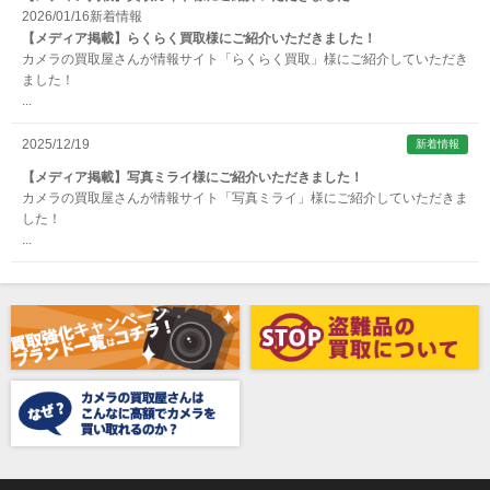
2026/01/16
新着情報
ARNUVO（アルヌボ）
【メディア掲載】らくらく買取様にご紹介いただきました！
カメラの買取屋さんが情報サイト「らくらく買取」様にご紹介していただき
ARTISAN&ARTIST (アルティザンアンドアーティスト)
ました！
...
Aska（アスカ/飛鳥）
ATOMOS（アトモス）
2025/12/19
新着情報
erg（エルグ）
【メディア掲載】写真ミライ様にご紹介いただきました！
カメラの買取屋さんが情報サイト「写真ミライ」様にご紹介していただきま
AVENON（アベノン）
した！
...
Awagami Factory（アワガミファクトリー）
Beauty（ビューティ）
Belkin（ベルキン）
Bencini（ベンチーニ）
BENRO（ベンロ）
BERGEON（ベルジョン）
BLACK TAG（ブラックタグ）
BLACKBOLT（ブラックボルト）