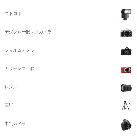
Herschel（ハーシェル）
ストロボ
DELSEY（デルセー）
DELKIN（デルキン）
デジタル一眼レフカメラ
DEKO Elite（デコエリート）
Deff（ディーフ）
フィルムカメラ
Datacolor（データカラー）
DOMKE（ドンケ）
ミラーレス一眼
DAKINE（ダカイン）
Zenza Bronica （ゼンザブロニカ）
レンズ
OLYMPUS（オリンパス）
A-POWER (エー・パワー)
三脚
A.Schacht Ulm（シャハト）
ACQUAPAZZA（アクアパッツァ）
中判カメラ
ADTECHNO（エーディテクノ）