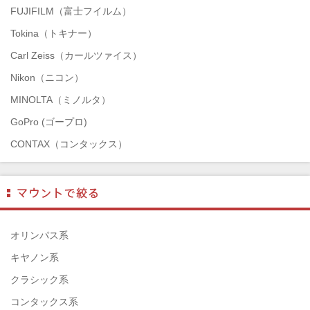
FUJIFILM（富士フイルム）
Tokina（トキナー）
Carl Zeiss（カールツァイス）
Nikon（ニコン）
MINOLTA（ミノルタ）
GoPro (ゴープロ)
CONTAX（コンタックス）
SONY（ソニー）
Mamiya（マミヤ）
TAMRON（タムロン）
SIGMA（シグマ）
オリンパス系
HASSELBLAD（ハッセルブラッド）
キヤノン系
EPSON（エプソン）
クラシック系
ENNA München（エナ）
コンタックス系