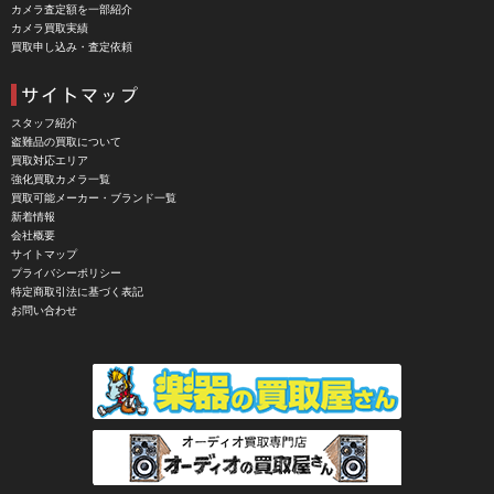
カメラ査定額を一部紹介
CHINON（チノン）
カメラ買取実績
買取申し込み・査定依頼
CHIYOCA 千代田商会（ちよだしょうかい）
CIESTA（シエスタ）
Cineroid（シネロイド）
スタッフ紹介
盗難品の買取について
CINEVATE （シネベート）
買取対応エリア
強化買取カメラ一覧
CIRO （シロ）
買取可能メーカー・ブランド一覧
新着情報
CLARUS（クラルス）
会社概要
サイトマップ
Clay Smith（クレイスミス）
プライバシーポリシー
特定商取引法に基づく表記
COMET（コメット）
お問い合わせ
Contarex I （コンタレックスI）
Corfield（コーフィールド）
COSINA（コシナ）
COSMOS（コスモスインターナショナル）
COTTA（コッタ）