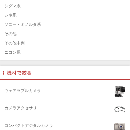
ELEFOTO（エレフォト）
シグマ系
ELECOM（エレコム）
シネ系
￼EIZO（エイゾ）
ソニー・ミノルタ系
edelkrone（エーデンクローン）
その他
Garmin（ガーミン）
その他中判
Dust-Off（ダストオフ）
ニコン系
DreamMaker（ドリームメーカー）
パナソニック系
DNPフォトイメージング(ディーエヌピー)
フジフィルム系
DIGITALKING（デジタルキング）
ペンタックス系
diagnl（ダイアグナル）
ライカ系
ウェアラブルカメラ
LAMDA（ラムダ）
中判国産系
Lowepro（ロープロ）
中判海外系
カメラアクセサリ
NATIONAL GEOGRAPHIC（ナショナルジオグラフィック）
大判系
BURTON（バートン）
コンパクトデジタルカメラ