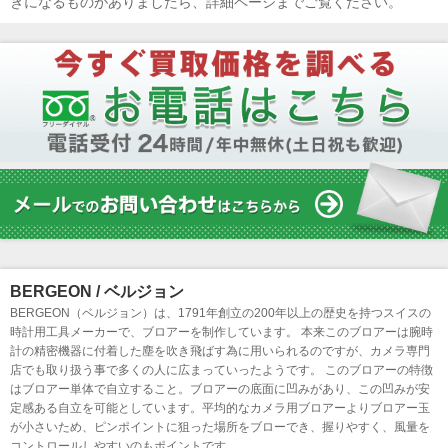
きになるものがありましたら、詳細ページまでご覧ください。
BERGEON / ベルジョン
BERGEON（ベルジョン）は、1791年創立の200年以上の歴史を持つスイスの
時計用工具メーカーで、ブロアーを制作しています。 本来このブロアーは腕時
計の精密機器に付着した塵を吹き飛ばす為に用いられるのですが、カメラ専門
店でも取り扱う事で多くの人に広まっていったようです。 このブロアーの特徴
はブロアー単体で自立すること。ブロアーの底面に凹みがあり、この凹みが安
定感ある自立を可能としています。平均的なカメラ用ブロアーよりブロアー玉
が小さいため、ピンポイントに狙った場所をブローでき、握りやすく、風量を
コントロールしやすいのもポイントです。