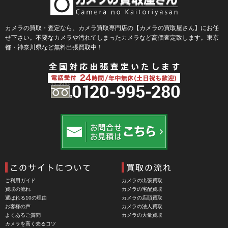
BLACKRAPID （ブラックラピッド）
BLaKPIXEL（ブラックピクセル）
カメラの買取・査定なら、カメラ買取専門店の【カメラの買取屋さん】にお任
せ下さい。不要なカメラや汚れてしまったカメラなど高価査定致します。東京
Bokkeh（ボケ）
都・神奈川県など無料出張買取中！
Bolex（ボレックス）
Bolsey（ボルシー）
BRAUN（ブラウン）
BRNO（ブルノ）
BUFFALO（バッファロー）
Cam Caddie（カムキャディ）
CAMBO（カンボ）
Carhartt（カーハート）
ご利用ガイド
カメラの出張買取
Carl Zeiss Jena（カールツアイスイエナ）
買取の流れ
カメラの宅配買取
選ばれる10の理由
カメラの店頭買取
CASIO（カシオ）
お客様の声
カメラの法人買取
よくあるご質問
カメラの大量買取
CBL Lens（シービーエル）
カメラを高く売るコツ