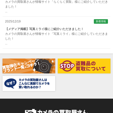
カメラの買取屋さんが情報サイト「らくらく買取」様にご紹介していただき
ARTISAN&ARTIST (アルティザンアンドアーティスト)
ました！
...
Aska（アスカ/飛鳥）
ATOMOS（アトモス）
2025/12/19
新着情報
erg（エルグ）
【メディア掲載】写真ミライ様にご紹介いただきました！
カメラの買取屋さんが情報サイト「写真ミライ」様にご紹介していただきま
AVENON（アベノン）
した！
...
Awagami Factory（アワガミファクトリー）
Beauty（ビューティ）
Belkin（ベルキン）
Bencini（ベンチーニ）
BENRO（ベンロ）
BERGEON（ベルジョン）
BLACK TAG（ブラックタグ）
BLACKBOLT（ブラックボルト）
Blackmagic Design（ブラックマジックデザイン）