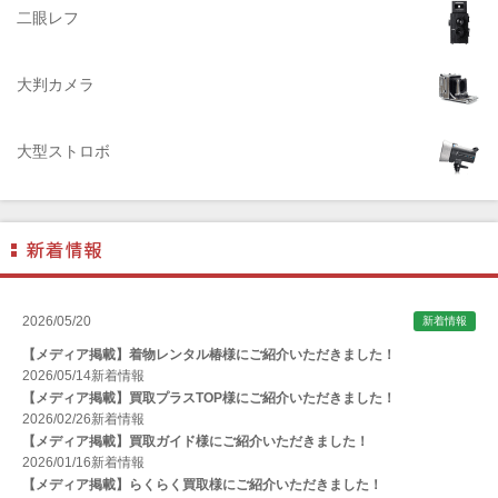
AGFA（アグフア）
二眼レフ
AIRES（アイレス写真機製作所）
大判カメラ
ALPA（アルパ）
Manfrotto（マンフロット）
大型ストロボ
ALT（アルト）
ANGENIEUX (アンジェニュー)
ANSCO（アンスコ）
Antonio Gatto（アントニオ・ガット）
Apple（アップル）
2026/05/20
新着情報
AQUAPAC （アクアパック）
【メディア掲載】着物レンタル椿様にご紹介いただきました！
ARAX（アラクス）
2026/05/14
新着情報
【メディア掲載】買取プラスTOP様にご紹介いただきました！
Arca-Swiss（アルカスイス）
2026/02/26
新着情報
【メディア掲載】買取ガイド様にご紹介いただきました！
Argus （アーガス）
2026/01/16
新着情報
ARNUVO（アルヌボ）
【メディア掲載】らくらく買取様にご紹介いただきました！