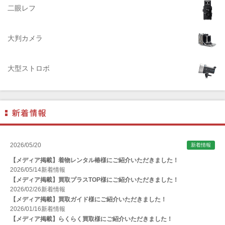
AGFA（アグフア）
二眼レフ
AIRES（アイレス写真機製作所）
大判カメラ
ALPA（アルパ）
Manfrotto（マンフロット）
大型ストロボ
ALT（アルト）
ANGENIEUX (アンジェニュー)
ANSCO（アンスコ）
Antonio Gatto（アントニオ・ガット）
Apple（アップル）
2026/05/20
新着情報
AQUAPAC （アクアパック）
【メディア掲載】着物レンタル椿様にご紹介いただきました！
ARAX（アラクス）
2026/05/14
新着情報
【メディア掲載】買取プラスTOP様にご紹介いただきました！
Arca-Swiss（アルカスイス）
2026/02/26
新着情報
【メディア掲載】買取ガイド様にご紹介いただきました！
Argus （アーガス）
2026/01/16
新着情報
ARNUVO（アルヌボ）
【メディア掲載】らくらく買取様にご紹介いただきました！