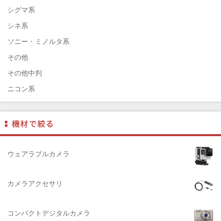
ELEFOTO（エレフォト）
シグマ系
ELECOM（エレコム）
シネ系
￼EIZO（エイゾ）
ソニー・ミノルタ系
edelkrone（エーデンクローン）
その他
Garmin（ガーミン）
その他中判
Dust-Off（ダストオフ）
ニコン系
DreamMaker（ドリームメーカー）
パナソニック系
DNPフォトイメージング(ディーエヌピー)
フジフィルム系
DIGITALKING（デジタルキング）
ペンタックス系
diagnl（ダイアグナル）
ライカ系
ウェアラブルカメラ
LAMDA（ラムダ）
中判国産系
Lowepro（ロープロ）
中判海外系
カメラアクセサリ
NATIONAL GEOGRAPHIC（ナショナルジオグラフィック）
大判系
BURTON（バートン）
コンパクトデジタルカメラ