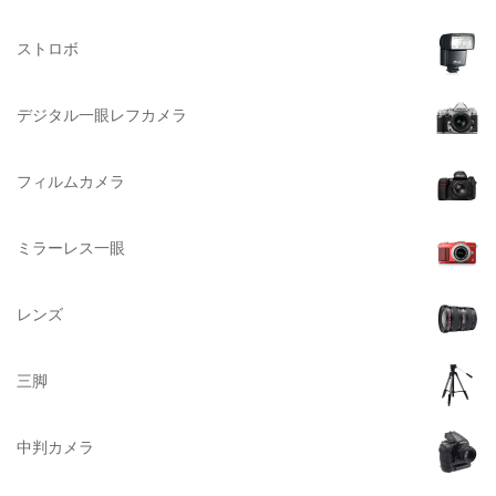
Herschel（ハーシェル）
ストロボ
DELSEY（デルセー）
DELKIN（デルキン）
デジタル一眼レフカメラ
DEKO Elite（デコエリート）
Deff（ディーフ）
フィルムカメラ
Datacolor（データカラー）
DOMKE（ドンケ）
ミラーレス一眼
DAKINE（ダカイン）
Zenza Bronica （ゼンザブロニカ）
レンズ
OLYMPUS（オリンパス）
A-POWER (エー・パワー)
三脚
A.Schacht Ulm（シャハト）
ACQUAPAZZA（アクアパッツァ）
中判カメラ
ADTECHNO（エーディテクノ）