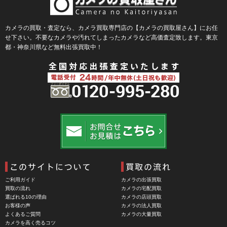
BLACKRAPID （ブラックラピッド）
BLaKPIXEL（ブラックピクセル）
カメラの買取・査定なら、カメラ買取専門店の【カメラの買取屋さん】にお任
せ下さい。不要なカメラや汚れてしまったカメラなど高価査定致します。東京
Bokkeh（ボケ）
都・神奈川県など無料出張買取中！
Bolex（ボレックス）
Bolsey（ボルシー）
BRAUN（ブラウン）
BRNO（ブルノ）
BUFFALO（バッファロー）
Cam Caddie（カムキャディ）
CAMBO（カンボ）
Carhartt（カーハート）
ご利用ガイド
カメラの出張買取
Carl Zeiss Jena（カールツアイスイエナ）
買取の流れ
カメラの宅配買取
選ばれる10の理由
カメラの店頭買取
CASIO（カシオ）
お客様の声
カメラの法人買取
よくあるご質問
カメラの大量買取
CBL Lens（シービーエル）
カメラを高く売るコツ