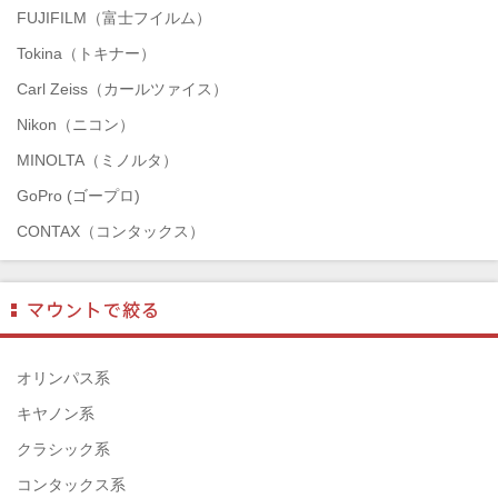
FUJIFILM（富士フイルム）
Tokina（トキナー）
Carl Zeiss（カールツァイス）
Nikon（ニコン）
MINOLTA（ミノルタ）
GoPro (ゴープロ)
CONTAX（コンタックス）
SONY（ソニー）
Mamiya（マミヤ）
TAMRON（タムロン）
SIGMA（シグマ）
オリンパス系
HASSELBLAD（ハッセルブラッド）
キヤノン系
EPSON（エプソン）
クラシック系
ENNA München（エナ）
コンタックス系