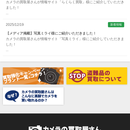
カメラの買取屋さんが情報サイト「らくらく買取」様にご紹介していただき
ARTISAN&ARTIST (アルティザンアンドアーティスト)
ました！
...
Aska（アスカ/飛鳥）
ATOMOS（アトモス）
2025/12/19
新着情報
erg（エルグ）
【メディア掲載】写真ミライ様にご紹介いただきました！
カメラの買取屋さんが情報サイト「写真ミライ」様にご紹介していただきま
AVENON（アベノン）
した！
...
Awagami Factory（アワガミファクトリー）
Beauty（ビューティ）
Belkin（ベルキン）
Bencini（ベンチーニ）
BENRO（ベンロ）
BERGEON（ベルジョン）
BLACK TAG（ブラックタグ）
BLACKBOLT（ブラックボルト）
Blackmagic Design（ブラックマジックデザイン）