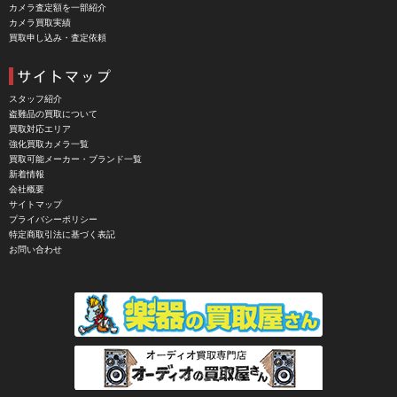
カメラ査定額を一部紹介
CHINON（チノン）
カメラ買取実績
買取申し込み・査定依頼
CHIYOCA 千代田商会（ちよだしょうかい）
CIESTA（シエスタ）
Cineroid（シネロイド）
スタッフ紹介
盗難品の買取について
CINEVATE （シネベート）
買取対応エリア
強化買取カメラ一覧
CIRO （シロ）
買取可能メーカー・ブランド一覧
新着情報
CLARUS（クラルス）
会社概要
サイトマップ
Clay Smith（クレイスミス）
プライバシーポリシー
特定商取引法に基づく表記
COMET（コメット）
お問い合わせ
Contarex I （コンタレックスI）
Corfield（コーフィールド）
COSINA（コシナ）
COSMOS（コスモスインターナショナル）
COTTA（コッタ）