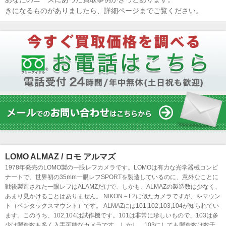
きになるものがありましたら、詳細ページまでご覧ください。
LOMO ALMAZ / ロモ アルマズ
1978年発売のLOMO製の一眼レフカメラです。LOMOは有力な光学器械コンビ
ナートで、世界初の35mm一眼レフSPORTを製造しているのに、意外なことに
戦後製造された一眼レフはALAMZだけで、しかも、ALMAZの製造数は少なく、
あまり見かけることはありません。 NIKON－F2に似たカメラですが、K-マウン
ト（ペンタックスマウント）です。 ALMAZには101,102,103,104が知られてい
ます。このうち、102,104は試作機です。101は非常に珍しいもので、103は多
少は製造数も多く入手可能なカメラです。しかし、103にしても製造数は数千