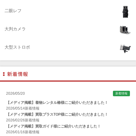
ADTECHNO（エーディテクノ）
AGFA（アグフア）
二眼レフ
AIRES（アイレス写真機製作所）
大判カメラ
ALPA（アルパ）
Manfrotto（マンフロット）
大型ストロボ
ALT（アルト）
ANGENIEUX (アンジェニュー)
ANSCO（アンスコ）
Antonio Gatto（アントニオ・ガット）
Apple（アップル）
2026/05/20
新着情報
AQUAPAC （アクアパック）
【メディア掲載】着物レンタル椿様にご紹介いただきました！
ARAX（アラクス）
2026/05/14
新着情報
【メディア掲載】買取プラスTOP様にご紹介いただきました！
Arca-Swiss（アルカスイス）
2026/02/26
新着情報
【メディア掲載】買取ガイド様にご紹介いただきました！
Argus （アーガス）
2026/01/16
新着情報