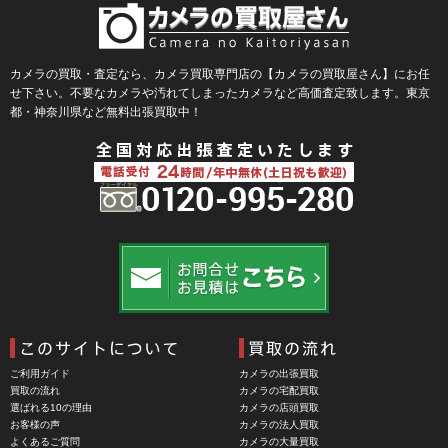
Blackmagic Design（ブラックマジックデザイン）
BLACKRAPID （ブラックラピッド）
BLaKPIXEL（ブラックピクセル）
カメラの買取・査定なら、カメラ買取専門店の【カメラの買取屋さん】にお任
せ下さい。不要なカメラや汚れてしまったカメラなど高価査定致します。東京
Bokkeh（ボケ）
都・神奈川県など無料出張買取中！
Bolex（ボレックス）
Bolsey（ボルシー）
BRAUN（ブラウン）
BRNO（ブルノ）
BUFFALO（バッファロー）
Cam Caddie（カムキャディ）
CAMBO（カンボ）
Carhartt（カーハート）
ご利用ガイド
カメラの出張買取
Carl Zeiss Jena（カールツアイスイエナ）
買取の流れ
カメラの宅配買取
選ばれる10の理由
カメラの店頭買取
CASIO（カシオ）
お客様の声
カメラの法人買取
よくあるご質問
カメラの大量買取