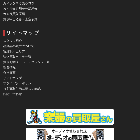
CBL Lens（シービーエル）
カメラを高く売るコツ
カメラ査定額を一部紹介
CHINON（チノン）
カメラ買取実績
買取申し込み・査定依頼
CHIYOCA 千代田商会（ちよだしょうかい）
CIESTA（シエスタ）
Cineroid（シネロイド）
スタッフ紹介
盗難品の買取について
CINEVATE （シネベート）
買取対応エリア
強化買取カメラ一覧
CIRO （シロ）
買取可能メーカー・ブランド一覧
新着情報
CLARUS（クラルス）
会社概要
サイトマップ
Clay Smith（クレイスミス）
プライバシーポリシー
特定商取引法に基づく表記
COMET（コメット）
お問い合わせ
Contarex I （コンタレックスI）
Corfield（コーフィールド）
COSINA（コシナ）
COSMOS（コスモスインターナショナル）