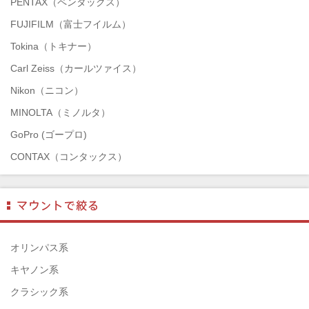
PENTAX（ペンタックス）
FUJIFILM（富士フイルム）
Tokina（トキナー）
Carl Zeiss（カールツァイス）
Nikon（ニコン）
MINOLTA（ミノルタ）
GoPro (ゴープロ)
CONTAX（コンタックス）
SONY（ソニー）
Mamiya（マミヤ）
TAMRON（タムロン）
SIGMA（シグマ）
オリンパス系
HASSELBLAD（ハッセルブラッド）
キヤノン系
EPSON（エプソン）
クラシック系