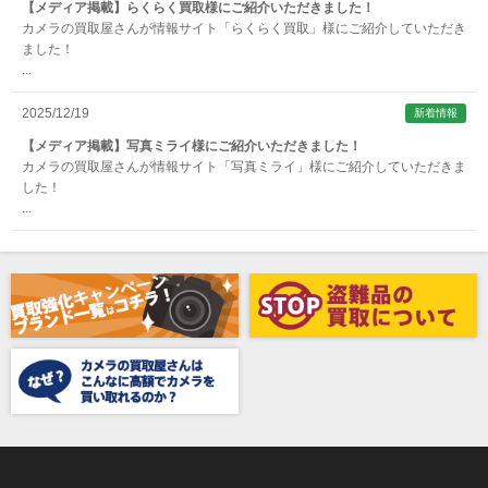
ARNUVO（アルヌボ）
【メディア掲載】らくらく買取様にご紹介いただきました！
カメラの買取屋さんが情報サイト「らくらく買取」様にご紹介していただき
ARTISAN&ARTIST (アルティザンアンドアーティスト)
ました！
...
Aska（アスカ/飛鳥）
ATOMOS（アトモス）
2025/12/19
新着情報
erg（エルグ）
【メディア掲載】写真ミライ様にご紹介いただきました！
カメラの買取屋さんが情報サイト「写真ミライ」様にご紹介していただきま
AVENON（アベノン）
した！
...
Awagami Factory（アワガミファクトリー）
Beauty（ビューティ）
Belkin（ベルキン）
Bencini（ベンチーニ）
BENRO（ベンロ）
BERGEON（ベルジョン）
BLACK TAG（ブラックタグ）
BLACKBOLT（ブラックボルト）