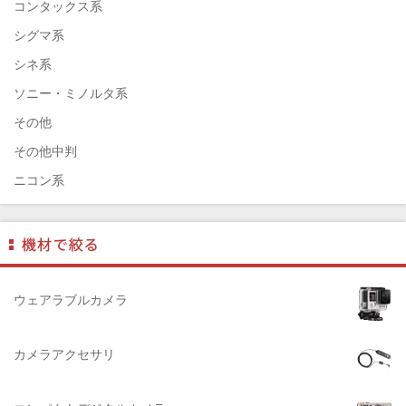
ENNA München（エナ）
コンタックス系
ELEFOTO（エレフォト）
シグマ系
ELECOM（エレコム）
シネ系
￼EIZO（エイゾ）
ソニー・ミノルタ系
edelkrone（エーデンクローン）
その他
Garmin（ガーミン）
その他中判
Dust-Off（ダストオフ）
ニコン系
DreamMaker（ドリームメーカー）
パナソニック系
DNPフォトイメージング(ディーエヌピー)
フジフィルム系
DIGITALKING（デジタルキング）
ペンタックス系
diagnl（ダイアグナル）
ライカ系
ウェアラブルカメラ
LAMDA（ラムダ）
中判国産系
Lowepro（ロープロ）
中判海外系
カメラアクセサリ
NATIONAL GEOGRAPHIC（ナショナルジオグラフィック）
大判系