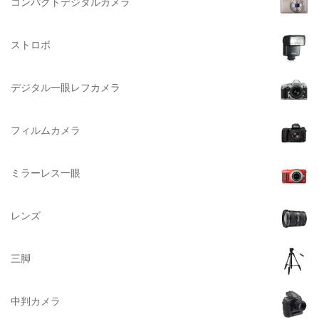
BURTON（バートン）
コンパクトデジタルカメラ
Herschel（ハーシェル）
ストロボ
DELSEY（デルセー）
DELKIN（デルキン）
デジタル一眼レフカメラ
DEKO Elite（デコエリート）
Deff（ディーフ）
フィルムカメラ
Datacolor（データカラー）
DOMKE（ドンケ）
ミラーレス一眼
DAKINE（ダカイン）
Zenza Bronica （ゼンザブロニカ）
レンズ
OLYMPUS（オリンパス）
A-POWER (エー・パワー)
三脚
A.Schacht Ulm（シャハト）
ACQUAPAZZA（アクアパッツァ）
中判カメラ