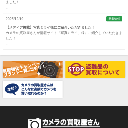
ました！
...
Aska（アスカ/飛鳥）
ATOMOS（アトモス）
2025/12/19
新着情報
erg（エルグ）
【メディア掲載】写真ミライ様にご紹介いただきました！
カメラの買取屋さんが情報サイト「写真ミライ」様にご紹介していただきま
AVENON（アベノン）
した！
...
Awagami Factory（アワガミファクトリー）
Beauty（ビューティ）
Belkin（ベルキン）
Bencini（ベンチーニ）
BENRO（ベンロ）
BERGEON（ベルジョン）
BLACK TAG（ブラックタグ）
BLACKBOLT（ブラックボルト）
Blackmagic Design（ブラックマジックデザイン）
BLACKRAPID （ブラックラピッド）