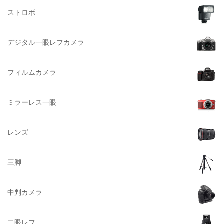
ストロボ
DELSEY（デルセー）
DELKIN（デルキン）
デジタル一眼レフカメラ
DEKO Elite（デコエリート）
Deff（ディーフ）
フィルムカメラ
Datacolor（データカラー）
DOMKE（ドンケ）
ミラーレス一眼
DAKINE（ダカイン）
Zenza Bronica （ゼンザブロニカ）
レンズ
OLYMPUS（オリンパス）
A-POWER (エー・パワー)
三脚
A.Schacht Ulm（シャハト）
ACQUAPAZZA（アクアパッツァ）
中判カメラ
ADTECHNO（エーディテクノ）
AGFA（アグフア）
二眼レフ