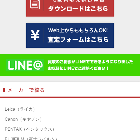
Leica（ライカ）
Canon（キヤノン）
PENTAX（ペンタックス）
FUJIFILM（富士フイルム）