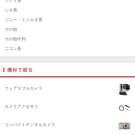
シグマ系
ELECOM（エレコム）
シネ系
￼EIZO（エイゾ）
ソニー・ミノルタ系
edelkrone（エーデンクローン）
その他
Garmin（ガーミン）
その他中判
Dust-Off（ダストオフ）
ニコン系
DreamMaker（ドリームメーカー）
パナソニック系
DNPフォトイメージング(ディーエヌピー)
フジフィルム系
DIGITALKING（デジタルキング）
ペンタックス系
diagnl（ダイアグナル）
ライカ系
ウェアラブルカメラ
LAMDA（ラムダ）
中判国産系
Lowepro（ロープロ）
中判海外系
カメラアクセサリ
NATIONAL GEOGRAPHIC（ナショナルジオグラフィック）
大判系
BURTON（バートン）
コンパクトデジタルカメラ
Herschel（ハーシェル）