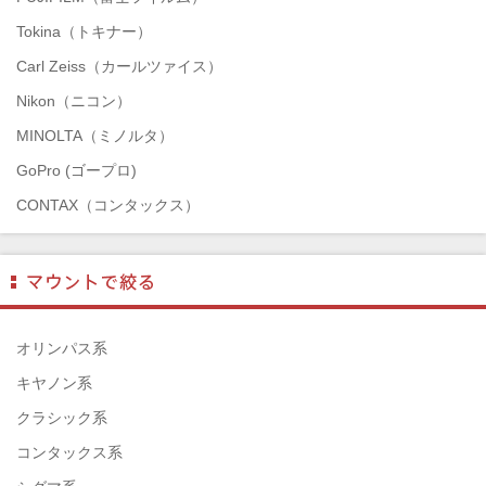
Tokina（トキナー）
Carl Zeiss（カールツァイス）
Nikon（ニコン）
MINOLTA（ミノルタ）
GoPro (ゴープロ)
CONTAX（コンタックス）
SONY（ソニー）
Mamiya（マミヤ）
TAMRON（タムロン）
SIGMA（シグマ）
オリンパス系
HASSELBLAD（ハッセルブラッド）
キヤノン系
EPSON（エプソン）
クラシック系
ENNA München（エナ）
コンタックス系
ELEFOTO（エレフォト）