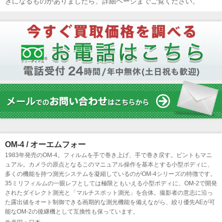
きになるものがありましたら、詳細ページまでご覧ください。
OM-4 / オーエムフォー
1983年発売のOM-4。フィルムを手で巻き上げ、手で巻き戻す。ピントもマニ
ュアル。カメラの原点となるこのマニュアル操作を基本とする小型ボディに、
多くの機能を持つ測光システムを凝縮しているのがOM-4シリーズの特徴です。
35ミリフィルムの一眼レフとしては極限ともいえる小型ボディに、OM-2で開発
されたダイレクト測光と「マルチスポット測光」を合体。撮影者の意志に沿っ
た露出値をオート制御できる画期的な測光機能を備えながら、絞り優先AEが可
能なOM-2の後継機として互換性も保っています。