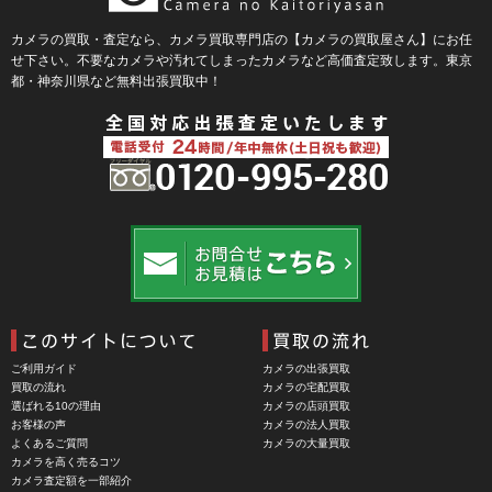
BLaKPIXEL（ブラックピクセル）
カメラの買取・査定なら、カメラ買取専門店の【カメラの買取屋さん】にお任
せ下さい。不要なカメラや汚れてしまったカメラなど高価査定致します。東京
Bokkeh（ボケ）
都・神奈川県など無料出張買取中！
Bolex（ボレックス）
Bolsey（ボルシー）
BRAUN（ブラウン）
BRNO（ブルノ）
BUFFALO（バッファロー）
Cam Caddie（カムキャディ）
CAMBO（カンボ）
Carhartt（カーハート）
ご利用ガイド
カメラの出張買取
Carl Zeiss Jena（カールツアイスイエナ）
買取の流れ
カメラの宅配買取
選ばれる10の理由
カメラの店頭買取
CASIO（カシオ）
お客様の声
カメラの法人買取
よくあるご質問
カメラの大量買取
CBL Lens（シービーエル）
カメラを高く売るコツ
カメラ査定額を一部紹介
CHINON（チノン）