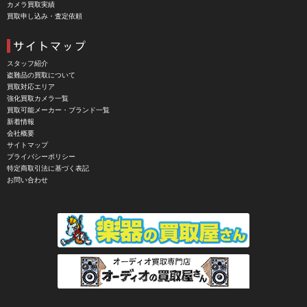
カメラ買取実績
買取申し込み・査定依頼
CHIYOCA 千代田商会（ちよだしょうかい）
CIESTA（シエスタ）
Cineroid（シネロイド）
スタッフ紹介
盗難品の買取について
CINEVATE （シネベート）
買取対応エリア
強化買取カメラ一覧
CIRO （シロ）
買取可能メーカー・ブランド一覧
新着情報
CLARUS（クラルス）
会社概要
サイトマップ
Clay Smith（クレイスミス）
プライバシーポリシー
特定商取引法に基づく表記
COMET（コメット）
お問い合わせ
Contarex I （コンタレックスI）
Corfield（コーフィールド）
COSINA（コシナ）
COSMOS（コスモスインターナショナル）
COTTA（コッタ）
CPtech（シーピーテック）