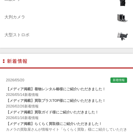
AIRES（アイレス写真機製作所）
大判カメラ
ALPA（アルパ）
Manfrotto（マンフロット）
大型ストロボ
ALT（アルト）
ANGENIEUX (アンジェニュー)
ANSCO（アンスコ）
Antonio Gatto（アントニオ・ガット）
Apple（アップル）
2026/05/20
新着情報
AQUAPAC （アクアパック）
【メディア掲載】着物レンタル椿様にご紹介いただきました！
ARAX（アラクス）
2026/05/14
新着情報
【メディア掲載】買取プラスTOP様にご紹介いただきました！
Arca-Swiss（アルカスイス）
2026/02/26
新着情報
【メディア掲載】買取ガイド様にご紹介いただきました！
Argus （アーガス）
2026/01/16
新着情報
ARNUVO（アルヌボ）
【メディア掲載】らくらく買取様にご紹介いただきました！
カメラの買取屋さんが情報サイト「らくらく買取」様にご紹介していただき
ARTISAN&ARTIST (アルティザンアンドアーティスト)