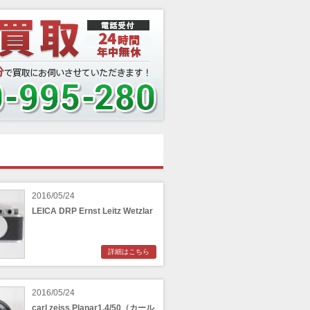
2016/05/24
LEICA DRP Ernst Leitz Wetzlar
詳細はこちら
2016/05/24
carl zeiss Planar1.4/50（カール