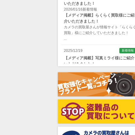
いただきました！
Apple（アップル）
2026/01/16
新着情報
【メディア掲載】らくらく買取様にご紹
AQUAPAC （アクアパック）
介いただきました！
ARAX（アラクス）
カメラの買取屋さんが情報サイト「らくら
買取」様にご紹介していただきました！
Arca-Swiss（アルカスイス）
...
Argus （アーガス）
2025/12/19
新着情報
ARNUVO（アルヌボ）
【メディア掲載】写真ミライ様にご紹介
いただきました！
ARTISAN&ARTIST (アルティザンアン
カメラの買取屋さんが情報サイト「写真ミ
ドアーティスト)
イ」様にご紹介していただきました！
...
Aska（アスカ/飛鳥）
ATOMOS（アトモス）
erg（エルグ）
AVENON（アベノン）
Awagami Factory（アワガミファクト
ー）