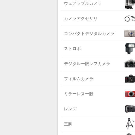
DIGITALKING（デジタルキング）
ウェアラブルカメラ
ライカ系
diagnl（ダイアグナル）
中判国産系
カメラアクセサリ
LAMDA（ラムダ）
中判海外系
Lowepro（ロープロ）
コンパクトデジタルカメラ
大判系
NATIONAL GEOGRAPHIC（ナショナ
ジオグラフィック）
ストロボ
BURTON（バートン）
デジタル一眼レフカメラ
Herschel（ハーシェル）
DELSEY（デルセー）
フィルムカメラ
DELKIN（デルキン）
ミラーレス一眼
DEKO Elite（デコエリート）
Deff（ディーフ）
レンズ
Datacolor（データカラー）
DOMKE（ドンケ）
三脚
DAKINE（ダカイン）