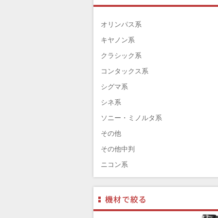
TAMRON（タムロン）
SIGMA（シグマ）
オリンパス系
HASSELBLAD（ハッセルブラッド）
キヤノン系
EPSON（エプソン）
クラシック系
ENNA München（エナ）
コンタックス系
ELEFOTO（エレフォト）
シグマ系
ELECOM（エレコム）
シネ系
￼EIZO（エイゾ）
ソニー・ミノルタ系
edelkrone（エーデンクローン）
その他
Garmin（ガーミン）
その他中判
Dust-Off（ダストオフ）
ニコン系
DreamMaker（ドリームメーカー）
パナソニック系
DNPフォトイメージング(ディーエヌ
フジフィルム系
ー)
ペンタックス系