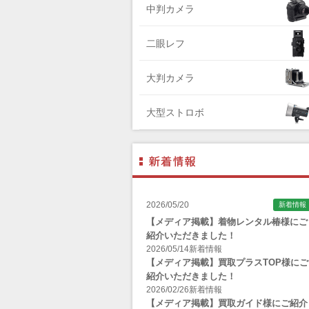
中判カメラ
Zenza Bronica （ゼンザブロニカ）
OLYMPUS（オリンパス）
二眼レフ
A-POWER (エー・パワー)
大判カメラ
A.Schacht Ulm（シャハト）
ACQUAPAZZA（アクアパッツァ）
大型ストロボ
ADTECHNO（エーディテクノ）
AGFA（アグフア）
AIRES（アイレス写真機製作所）
ALPA（アルパ）
2026/05/20
新着情報
Manfrotto（マンフロット）
【メディア掲載】着物レンタル椿様にご
紹介いただきました！
ALT（アルト）
2026/05/14
新着情報
ANGENIEUX (アンジェニュー)
【メディア掲載】買取プラスTOP様にご
紹介いただきました！
ANSCO（アンスコ）
2026/02/26
新着情報
【メディア掲載】買取ガイド様にご紹介
Antonio Gatto（アントニオ・ガット）