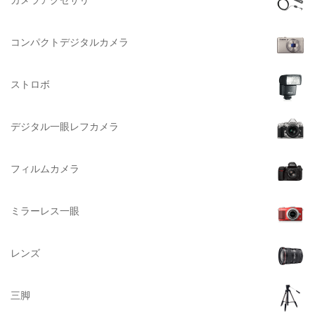
NATIONAL GEOGRAPHIC（ナショナルジオグラフィック）
大判系
BURTON（バートン）
コンパクトデジタルカメラ
Herschel（ハーシェル）
ストロボ
DELSEY（デルセー）
DELKIN（デルキン）
デジタル一眼レフカメラ
DEKO Elite（デコエリート）
Deff（ディーフ）
フィルムカメラ
Datacolor（データカラー）
DOMKE（ドンケ）
ミラーレス一眼
DAKINE（ダカイン）
Zenza Bronica （ゼンザブロニカ）
レンズ
OLYMPUS（オリンパス）
A-POWER (エー・パワー)
三脚
A.Schacht Ulm（シャハト）