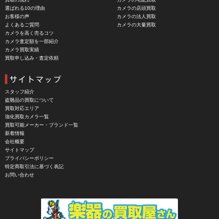
選ばれる10の理由
カメラの店頭買取
CASIO（カシオ）
お客様の声
カメラの法人買取
よくあるご質問
カメラの大量買取
CBL Lens（シービーエル）
カメラを高く売るコツ
カメラ査定額を一部紹介
CHINON（チノン）
カメラ買取実績
買取申し込み・査定依頼
CHIYOCA 千代田商会（ちよだしょうかい）
CIESTA（シエスタ）
Cineroid（シネロイド）
スタッフ紹介
盗難品の買取について
CINEVATE （シネベート）
買取対応エリア
強化買取カメラ一覧
CIRO （シロ）
買取可能メーカー・ブランド一覧
新着情報
CLARUS（クラルス）
会社概要
サイトマップ
Clay Smith（クレイスミス）
プライバシーポリシー
特定商取引法に基づく表記
COMET（コメット）
お問い合わせ
Contarex I （コンタレックスI）
Corfield（コーフィールド）
COSINA（コシナ）