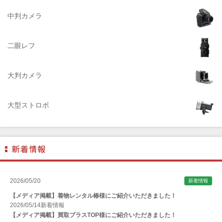
ACQUAPAZZA（アクアパッツァ）
中判カメラ
ADTECHNO（エーディテクノ）
AGFA（アグフア）
二眼レフ
AIRES（アイレス写真機製作所）
大判カメラ
ALPA（アルパ）
Manfrotto（マンフロット）
大型ストロボ
ALT（アルト）
ANGENIEUX (アンジェニュー)
ANSCO（アンスコ）
Antonio Gatto（アントニオ・ガット）
Apple（アップル）
2026/05/20
新着情報
AQUAPAC （アクアパック）
【メディア掲載】着物レンタル椿様にご紹介いただきました！
ARAX（アラクス）
2026/05/14
新着情報
【メディア掲載】買取プラスTOP様にご紹介いただきました！
Arca-Swiss（アルカスイス）