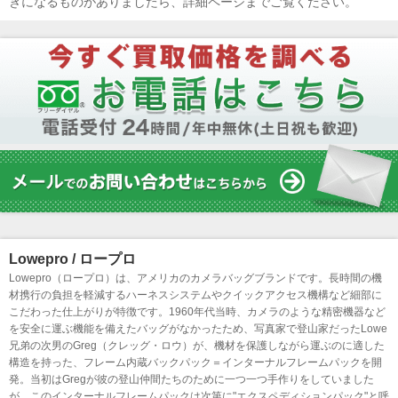
きになるものがありましたら、詳細ページまでご覧ください。
Lowepro / ロープロ
Lowepro（ロープロ）は、アメリカのカメラバッグブランドです。長時間の機
材携行の負担を軽減するハーネスシステムやクイックアクセス機構など細部に
こだわった仕上がりが特徴です。1960年代当時、カメラのような精密機器など
を安全に運ぶ機能を備えたバッグがなかったため、写真家で登山家だったLowe
兄弟の次男のGreg（クレッグ・ロウ）が、機材を保護しながら運ぶのに適した
構造を持った、フレーム内蔵バックパック＝インターナルフレームパックを開
発。当初はGregが彼の登山仲間たちのために一つ一つ手作りをしていました
が、このインターナルフレームパックは次第に"エクスペディションパック"と呼