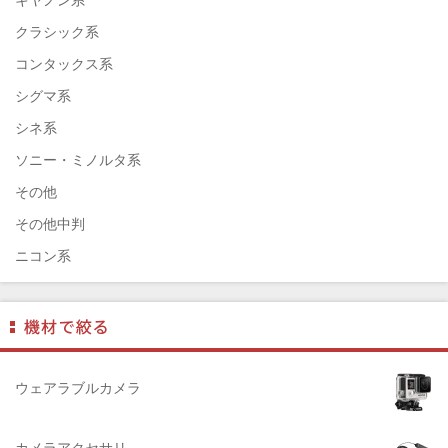
EPSON（エプソン）
クラシック系
ENNA München（エナ）
コンタックス系
ELEFOTO（エレフォト）
シグマ系
ELECOM（エレコム）
シネ系
￼EIZO（エイゾ）
ソニー・ミノルタ系
edelkrone（エーデンクローン）
その他
Garmin（ガーミン）
その他中判
Dust-Off（ダストオフ）
ニコン系
DreamMaker（ドリームメーカー）
パナソニック系
DNPフォトイメージング(ディーエヌピー)
フジフィルム系
DIGITALKING（デジタルキング）
ペンタックス系
diagnl（ダイアグナル）
ライカ系
ウェアラブルカメラ
LAMDA（ラムダ）
中判国産系
Lowepro（ロープロ）
中判海外系
カメラアクセサリ