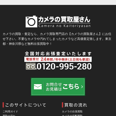
BLACKBOLT（ブラックボルト）
Blackmagic Design（ブラックマジックデザイン）
BLACKRAPID （ブラックラピッド）
BLaKPIXEL（ブラックピクセル）
カメラの買取・査定なら、カメラ買取専門店の【カメラの買取屋さん】にお任
せ下さい。不要なカメラや汚れてしまったカメラなど高価査定致します。東京
Bokkeh（ボケ）
都・神奈川県など無料出張買取中！
Bolex（ボレックス）
Bolsey（ボルシー）
BRAUN（ブラウン）
BRNO（ブルノ）
BUFFALO（バッファロー）
Cam Caddie（カムキャディ）
CAMBO（カンボ）
Carhartt（カーハート）
ご利用ガイド
カメラの出張買取
Carl Zeiss Jena（カールツアイスイエナ）
買取の流れ
カメラの宅配買取