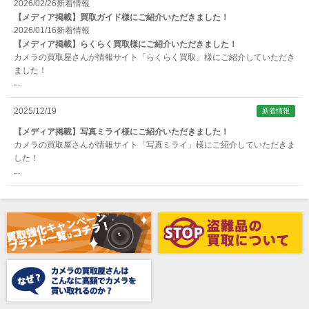
2026/02/26
新着情報
【メディア掲載】買取ガイド様にご紹介いただきました！
Argus （アーガス）
2026/01/16
新着情報
ARNUVO（アルヌボ）
【メディア掲載】らくらく買取様にご紹介いただきました！
カメラの買取屋さんが情報サイト「らくらく買取」様にご紹介していただき
ARTISAN&ARTIST (アルティザンアンドアーティスト)
ました！
...
Aska（アスカ/飛鳥）
ATOMOS（アトモス）
2025/12/19
新着情報
erg（エルグ）
【メディア掲載】写真ミライ様にご紹介いただきました！
カメラの買取屋さんが情報サイト「写真ミライ」様にご紹介していただきま
AVENON（アベノン）
した！
...
Awagami Factory（アワガミファクトリー）
Beauty（ビューティ）
Belkin（ベルキン）
Bencini（ベンチーニ）
BENRO（ベンロ）
BERGEON（ベルジョン）
BLACK TAG（ブラックタグ）