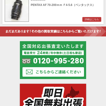
テーテン）
PENTAX AF 70-200ｍｍ Ｆ4-5.6（ペンタックス）
Kiev（キエフ）
KMZ（クラスノゴルスク機械工場）
Kodak（コダック）
Konica（コニカ）
詳細はこちら
Kowa（興和コーワ）
Leotax（レオタックスカメラ）
Levallois（ルヴァロワ光学精機社）
Linhof（リンホフ）
LOMO（ロモ）
Lomography（ロモグラフィー）
Meopta（メオプタ）
MINOX（ミノックス）
MIRANDA（ミランダ）
NEOCA（ネオカ）
Nicca camera（ニッカカメラ ）
Officine Galileo（オフィチーネ・ガリレオ）
Otto Berning（オットー・ベルニング）
Panasonic（パナソニック）
Panon Camera（パノンカメラ商工）
Panono（パノノ）
PENTACON（ペンタコン）
Petri（ペトリ）
Plasmat（プラズマート）
Plaubel（プラウベル）
Polaroid （ポラロイド）
Purma Cameras（パーマ・カメラ）
RAYNOX（レイノックス・吉田産業）
RECTAFLEX（レクタフレックス）
Reid & Sigrist（リード&シギリスト）
RICOH（リコー）
Rising（ライジング）
RODENSTOCK（ローデンシュトック）