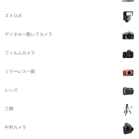
Herschel（ハーシェル）
ストロボ
DELSEY（デルセー）
DELKIN（デルキン）
デジタル一眼レフカメラ
DEKO Elite（デコエリート）
Deff（ディーフ）
フィルムカメラ
Datacolor（データカラー）
DOMKE（ドンケ）
ミラーレス一眼
DAKINE（ダカイン）
Zenza Bronica （ゼンザブロニカ）
レンズ
OLYMPUS（オリンパス）
A-POWER (エー・パワー)
三脚
A.Schacht Ulm（シャハト）
ACQUAPAZZA（アクアパッツァ）
中判カメラ
ADTECHNO（エーディテクノ）