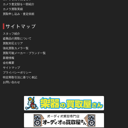
カメラ査定額を一部紹介
CHINON（チノン）
カメラ買取実績
買取申し込み・査定依頼
CHIYOCA 千代田商会（ちよだしょうかい）
CIESTA（シエスタ）
Cineroid（シネロイド）
スタッフ紹介
盗難品の買取について
CINEVATE （シネベート）
買取対応エリア
強化買取カメラ一覧
CIRO （シロ）
買取可能メーカー・ブランド一覧
新着情報
CLARUS（クラルス）
会社概要
サイトマップ
Clay Smith（クレイスミス）
プライバシーポリシー
特定商取引法に基づく表記
COMET（コメット）
お問い合わせ
Contarex I （コンタレックスI）
Corfield（コーフィールド）
COSINA（コシナ）
COSMOS（コスモスインターナショナル）
COTTA（コッタ）