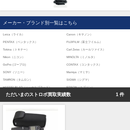
メーカー・ブランド別一覧はこちら
Leica（ライカ）
Canon（キヤノン）
PENTAX（ペンタックス）
FUJIFILM（富士フイルム）
Tokina（トキナー）
Carl Zeiss（カールツァイス）
Nikon（ニコン）
MINOLTA（ミノルタ）
GoPro (ゴープロ)
CONTAX（コンタックス）
SONY（ソニー）
Mamiya（マミヤ）
TAMRON（タムロン）
SIGMA（シグマ）
HASSELBLAD（ハッセルブラッド）
EPSON（エプソン）
ただいまのストロボ買取実績数
1 件
ENNA München（エナ）
ELEFOTO（エレフォト）
ELECOM（エレコム）
￼EIZO（エイゾ）
edelkrone（エーデンクローン）
Garmin（ガーミン）
Dust-Off（ダストオフ）
DreamMaker（ドリームメーカー）
DNPフォトイメージング(ディーエヌピー)
DIGITALKING（デジタルキング）