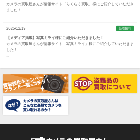
カメラの買取屋さんが情報サイト「らくらく買取」様にご紹介していただき
ARTISAN&ARTIST (アルティザンアンドアーティスト)
ました！
...
Aska（アスカ/飛鳥）
ATOMOS（アトモス）
2025/12/19
新着情報
erg（エルグ）
【メディア掲載】写真ミライ様にご紹介いただきました！
カメラの買取屋さんが情報サイト「写真ミライ」様にご紹介していただきま
AVENON（アベノン）
した！
...
Awagami Factory（アワガミファクトリー）
Beauty（ビューティ）
Belkin（ベルキン）
Bencini（ベンチーニ）
BENRO（ベンロ）
BERGEON（ベルジョン）
BLACK TAG（ブラックタグ）
BLACKBOLT（ブラックボルト）
Blackmagic Design（ブラックマジックデザイン）