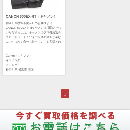
diagnl（ダイアグナル）
LAMDA（ラムダ）
Lowepro（ロープロ）
NATIONAL GEOGRAPHIC（ナショナルジオ
グラフィック）
CANON 600EX-RT（キヤノン）
BURTON（バートン）
Herschel（ハーシェル）
神奈川県横浜市黄金町のお客様より、
CANON 600EX-RT(キヤノン)を買取させて
DELSEY（デルセー）
DELKIN（デルキン）
いただきました。キャノンのプロ御用達の
スピードライト！ワイヤレスの撮影が楽な
DEKO Elite（デコエリート）
Deff（ディーフ）
んですよね！自分も持っていてお客様との
Datacolor（データカラー）
DOMKE（ドンケ）
...
DAKINE（ダカイン）
Zenza Bronica （ゼンザブロニカ）
Canon（キヤノン）
OLYMPUS（オリンパス）
A-POWER (エー・パワー)
キヤノン系
ストロボ
A.Schacht Ulm（シャハト）
ACQUAPAZZA（アクアパッツァ）
神奈川県
横浜市
南区
ADTECHNO（エーディテクノ）
AGFA（アグフア）
AIRES（アイレス写真機製作所）
ALPA（アルパ）
Manfrotto（マンフロット）
ALT（アルト）
1
ANGENIEUX (アンジェニュー)
ANSCO（アンスコ）
Antonio Gatto（アントニオ・ガット）
Apple（アップル）
AQUAPAC （アクアパック）
ARAX（アラクス）
Arca-Swiss（アルカスイス）
Argus （アーガス）
ARNUVO（アルヌボ）
ARTISAN&ARTIST (アルティザンアンドアー