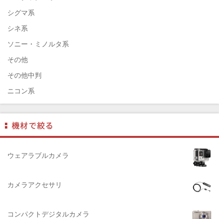
ELEFOTO（エレフォト）
シグマ系
ELECOM（エレコム）
シネ系
￼EIZO（エイゾ）
ソニー・ミノルタ系
edelkrone（エーデンクローン）
その他
Garmin（ガーミン）
その他中判
Dust-Off（ダストオフ）
ニコン系
DreamMaker（ドリームメーカー）
パナソニック系
DNPフォトイメージング(ディーエヌピー)
フジフィルム系
DIGITALKING（デジタルキング）
ペンタックス系
diagnl（ダイアグナル）
ライカ系
ウェアラブルカメラ
LAMDA（ラムダ）
中判国産系
Lowepro（ロープロ）
中判海外系
カメラアクセサリ
NATIONAL GEOGRAPHIC（ナショナルジオグラフィック）
大判系
BURTON（バートン）
コンパクトデジタルカメラ