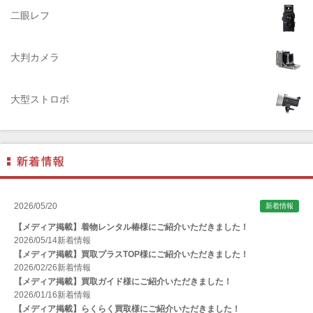
AGFA（アグフア）
二眼レフ
AIRES（アイレス写真機製作所）
大判カメラ
ALPA（アルパ）
Manfrotto（マンフロット）
大型ストロボ
ALT（アルト）
ANGENIEUX (アンジェニュー)
ANSCO（アンスコ）
Antonio Gatto（アントニオ・ガット）
Apple（アップル）
2026/05/20
新着情報
AQUAPAC （アクアパック）
【メディア掲載】着物レンタル椿様にご紹介いただきました！
ARAX（アラクス）
2026/05/14
新着情報
【メディア掲載】買取プラスTOP様にご紹介いただきました！
Arca-Swiss（アルカスイス）
2026/02/26
新着情報
【メディア掲載】買取ガイド様にご紹介いただきました！
Argus （アーガス）
2026/01/16
新着情報
ARNUVO（アルヌボ）
【メディア掲載】らくらく買取様にご紹介いただきました！