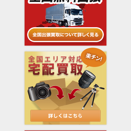
Rollei（ローライ）
SAMYANG（サムヤン/三洋オプティクス）
Schneider Kreuznach（シュナイダー・クロ
Schneider Optics（シュナイダーオプティク
イツナッハ）
ス）
SINAR（ジナー）
SOM BERTHIOT（ソン ベルチオ）
EBONY（エボニー）
FED（フェド）
Spartus（スパータス）
Swimming Fly（スイミングフライ）
tachihara（タチハラ）
Toda Seiko（トダ精光）
TOHO（東邦機械）
TOPCON（トプコン）
Vivitar（ビビター）
Voigtländer（フォクトレンダー）
WALZ（ワルツ）
Wirgin（ヴィルジン）
WISTA（ウイスタ）
YASHICA（ヤシカ）
Zeiss Ikon（ツァイス・イコン）
Zorki （ゾルキー）
アメリカ・カメラ会社（Camera Corp. of
シーガル（Seagull）
America）
安原製作所（やすはらせいさくしょ）
田中光学（たなかこうがく）
蔵Cura（クラ）
酒井特殊カメラ製作所（サカイマシンツー
鳳凰光学（Phenix フェニックス）
ル）