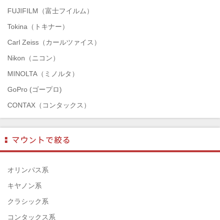
FUJIFILM（富士フイルム）
Tokina（トキナー）
Carl Zeiss（カールツァイス）
Nikon（ニコン）
MINOLTA（ミノルタ）
GoPro (ゴープロ)
CONTAX（コンタックス）
SONY（ソニー）
Mamiya（マミヤ）
TAMRON（タムロン）
SIGMA（シグマ）
オリンパス系
HASSELBLAD（ハッセルブラッド）
キヤノン系
EPSON（エプソン）
クラシック系
ENNA München（エナ）
コンタックス系