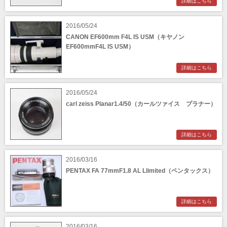
詳細はこちら
CINEVATE （シネベート）
CIRO （シロ）
CLARUS（クラルス）
Clay Smith（クレイスミス）
2016/05/24
COMET（コメット）
Contarex I （コンタレックスI）
CANON EF600mm F4L IS USM（キヤノン
Corfield（コーフィールド）
COSINA（コシナ）
EF600mmF4L IS USM）
COSMOS（コスモスインターナショナル）
COTTA（コッタ）
CPtech（シーピーテック）
CRECIA（クレシア）
詳細はこちら
CRUMPLER（クランプラー）
CULLMANN（クールマン）
2016/05/24
Dallmeyer（ダルメイヤー）
Deardorff （ディアドルフ）
carl zeiss Planar1.4/50（カールツァイス プラナー）
Ducati（ドゥカティ）
Durst（ダースト）
Feinwerk Technik（ファインベルクテクニー
Ferrania（フェラーニア）
ク）
FEX/INDO（フェックス・アンド）
詳細はこちら
Foth（フォース）
Franka（フランカ）
2016/03/16
Franz Kochman（フランツ・コッホマン）
FUJITA（フジタ 藤田光学）
PENTAX FA 77mmF1.8 AL Llimited（ペンタックス）
Futura（フツーラ）
GOKO（ゴコー）
GoWing（ゴーウィング）
Graflex（グラフレックス）
HandeVision（ハンデビジョン）
HANSA（ハンザ）
詳細はこちら
Hensoldt（ヘンゾルト）
Houghton Butcher（ホートン・ブッチャー）
Ihagee（イハゲー）
Kamera-Werkstätten（カメラ・ウェルクシュ
2016/03/16