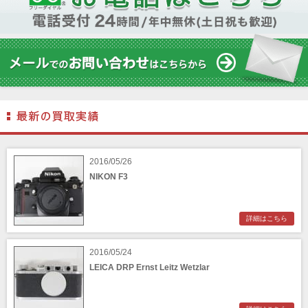
ティスト)
Aska（アスカ/飛鳥）
ATOMOS（アトモス）
erg（エルグ）
AVENON（アベノン）
Awagami Factory（アワガミファクトリー）
Beauty（ビューティ）
Belkin（ベルキン）
Bencini（ベンチーニ）
BENRO（ベンロ）
BERGEON（ベルジョン）
BLACK TAG（ブラックタグ）
BLACKBOLT（ブラックボルト）
Blackmagic Design（ブラックマジックデザイ
BLACKRAPID （ブラックラピッド）
ン）
BLaKPIXEL（ブラックピクセル）
2016/05/26
Bokkeh（ボケ）
Bolex（ボレックス）
NIKON F3
Bolsey（ボルシー）
BRAUN（ブラウン）
BRNO（ブルノ）
BUFFALO（バッファロー）
詳細はこちら
Cam Caddie（カムキャディ）
CAMBO（カンボ）
Carhartt（カーハート）
Carl Zeiss Jena（カールツアイスイエナ）
2016/05/24
CASIO（カシオ）
CBL Lens（シービーエル）
LEICA DRP Ernst Leitz Wetzlar
CHINON（チノン）
CHIYOCA 千代田商会（ちよだしょうかい）
CIESTA（シエスタ）
Cineroid（シネロイド）