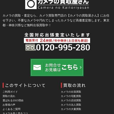
BLACKRAPID （ブラックラピッド）
BLaKPIXEL（ブラックピクセル）
カメラの買取・査定なら、カメラ買取専門店の【カメラの買取屋さん】にお任
せ下さい。不要なカメラや汚れてしまったカメラなど高価査定致します。東京
Bokkeh（ボケ）
都・神奈川県など無料出張買取中！
Bolex（ボレックス）
Bolsey（ボルシー）
BRAUN（ブラウン）
BRNO（ブルノ）
BUFFALO（バッファロー）
Cam Caddie（カムキャディ）
CAMBO（カンボ）
Carhartt（カーハート）
ご利用ガイド
カメラの出張買取
Carl Zeiss Jena（カールツアイスイエナ）
買取の流れ
カメラの宅配買取
選ばれる10の理由
カメラの店頭買取
CASIO（カシオ）
お客様の声
カメラの法人買取
よくあるご質問
カメラの大量買取
CBL Lens（シービーエル）
カメラを高く売るコツ