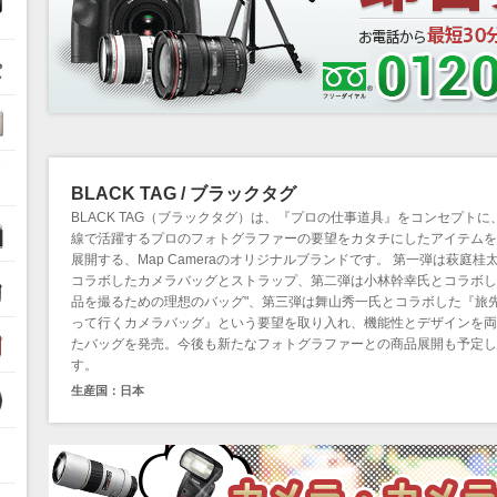
ル
BLACK TAG / ブラックタグ
BLACK TAG（ブラックタグ）は、『プロの仕事道具』をコンセプトに
線で活躍するプロのフォトグラファーの要望をカタチにしたアイテムを
展開する、Map Cameraのオリジナルブランドです。 第一弾は萩庭桂
コラボしたカメラバッグとストラップ、第二弾は小林幹幸氏とコラボし
品を撮るための理想のバッグ"、第三弾は舞山秀一氏とコラボした『旅
って行くカメラバッグ』という要望を取り入れ、機能性とデザインを両
たバッグを発売。今後も新たなフォトグラファーとの商品展開も予定し
す。
生産国：日本