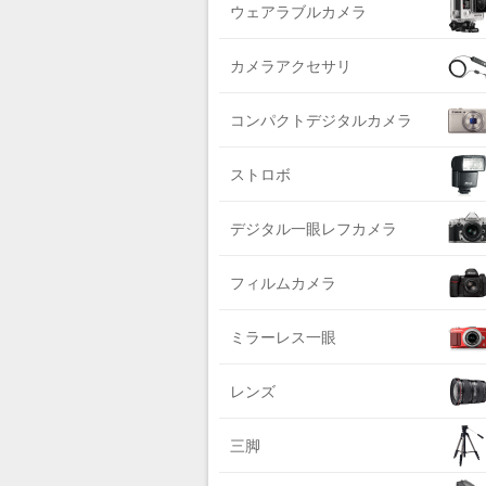
DIGITALKING（デジタルキング）
ウェアラブルカメラ
ライカ系
diagnl（ダイアグナル）
中判国産系
カメラアクセサリ
LAMDA（ラムダ）
中判海外系
Lowepro（ロープロ）
コンパクトデジタルカメラ
大判系
NATIONAL GEOGRAPHIC（ナショナ
ジオグラフィック）
ストロボ
BURTON（バートン）
デジタル一眼レフカメラ
Herschel（ハーシェル）
DELSEY（デルセー）
フィルムカメラ
DELKIN（デルキン）
ミラーレス一眼
DEKO Elite（デコエリート）
Deff（ディーフ）
レンズ
Datacolor（データカラー）
DOMKE（ドンケ）
三脚
DAKINE（ダカイン）