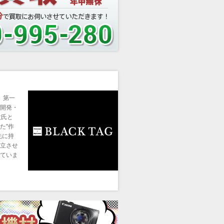
、第一
開発・
太氏と
た"作
先に持
立させ
ていま