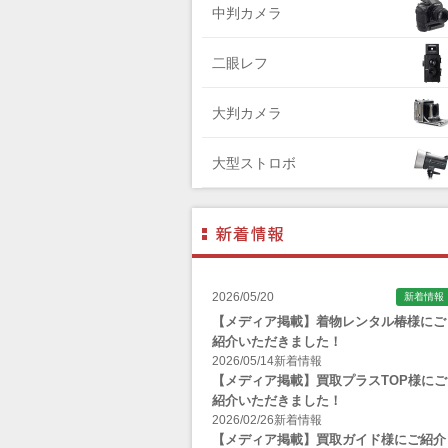
中判カメラ
Zenza Bronica （ゼンザブロニカ）
OLYMPUS（オリンパス）
二眼レフ
A-POWER (エー・パワー)
大判カメラ
A.Schacht Ulm（シャハト）
ACQUAPAZZA（アクアパッツァ）
大型ストロボ
ADTECHNO（エーディテクノ）
AGFA（アグフア）
AIRES（アイレス写真機製作所）
ALPA（アルパ）
2026/05/20
新着情報
Manfrotto（マンフロット）
【メディア掲載】着物レンタル椿様にご
紹介いただきました！
ALT（アルト）
2026/05/14
新着情報
ANGENIEUX (アンジェニュー)
【メディア掲載】買取プラスTOP様にご
紹介いただきました！
ANSCO（アンスコ）
2026/02/26
新着情報
【メディア掲載】買取ガイド様にご紹介
Antonio Gatto（アントニオ・ガット）