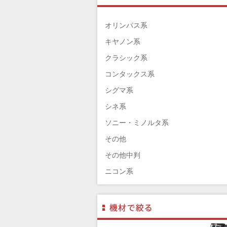
TAMRON（タムロン）
SIGMA（シグマ）
オリンパス系
HASSELBLAD（ハッセルブラッド）
キヤノン系
EPSON（エプソン）
クラシック系
ENNA München（エナ）
コンタックス系
ELEFOTO（エレフォト）
シグマ系
ELECOM（エレコム）
シネ系
￼EIZO（エイゾ）
ソニー・ミノルタ系
edelkrone（エーデンクローン）
その他
Garmin（ガーミン）
その他中判
Dust-Off（ダストオフ）
ニコン系
DreamMaker（ドリームメーカー）
パナソニック系
DNPフォトイメージング(ディーエヌ
フジフィルム系
ー)
ペンタックス系