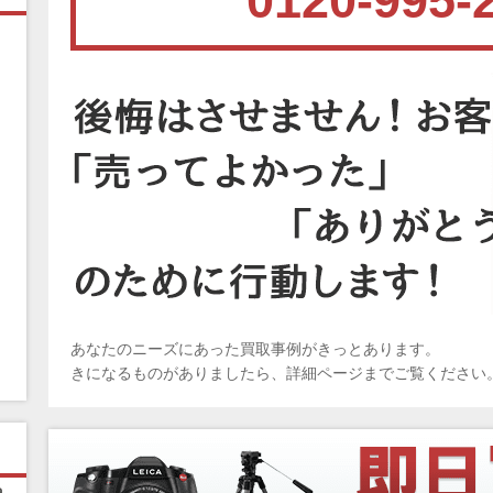
0120-995-
あなたのニーズにあった買取事例がきっとあります。
きになるものがありましたら、詳細ページまでご覧ください
ピ