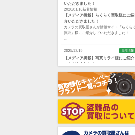
いただきました！
Apple（アップル）
2026/01/16
新着情報
【メディア掲載】らくらく買取様にご紹
AQUAPAC （アクアパック）
介いただきました！
ARAX（アラクス）
カメラの買取屋さんが情報サイト「らくら
買取」様にご紹介していただきました！
Arca-Swiss（アルカスイス）
...
Argus （アーガス）
2025/12/19
新着情報
ARNUVO（アルヌボ）
【メディア掲載】写真ミライ様にご紹介
いただきました！
ARTISAN&ARTIST (アルティザンアン
カメラの買取屋さんが情報サイト「写真ミ
ドアーティスト)
イ」様にご紹介していただきました！
...
Aska（アスカ/飛鳥）
ATOMOS（アトモス）
erg（エルグ）
AVENON（アベノン）
Awagami Factory（アワガミファクト
ー）