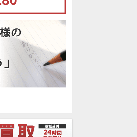
280
。