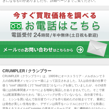
きになるものがありましたら、詳細ページまでご覧ください。
CRUMPLER / クランプラー
CRUMPLER（クランプラー）は、1995年にオーストラリア・メルボルンで 3
人の自転車便メッセンジャー達によって設立されました。3人は自分達の仕事で
使う “cool” (格好良く)で “loud”(目立つ) なバッグを探していましたが、その頃市
場には自転車関連メーカーによる地味な製品しかありませんでした。そこで彼
らは配達業務のかたわら『欲しいバッグが売っていないなら、自分達で作る』
と、ミシンを買い込んで自分達でバッグを作り始めたのが始まりです。 素材に
は発色が美しい生地を使い、デザインは両手をハンドルにかけていても快適に
背負えるスタイルがCrumpler の基本ディテールです。単に機能的なだけのバッ