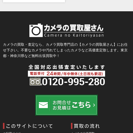
BLACK TAG（ブラックタグ）
BLACKBOLT（ブラックボルト）
Blackmagic Design（ブラックマジックデザイン）
BLACKRAPID （ブラックラピッド）
BLaKPIXEL（ブラックピクセル）
カメラの買取・査定なら、カメラ買取専門店の【カメラの買取屋さん】にお任
せ下さい。不要なカメラや汚れてしまったカメラなど高価査定致します。東京
Bokkeh（ボケ）
都・神奈川県など無料出張買取中！
Bolex（ボレックス）
Bolsey（ボルシー）
BRAUN（ブラウン）
BRNO（ブルノ）
BUFFALO（バッファロー）
Cam Caddie（カムキャディ）
CAMBO（カンボ）
Carhartt（カーハート）