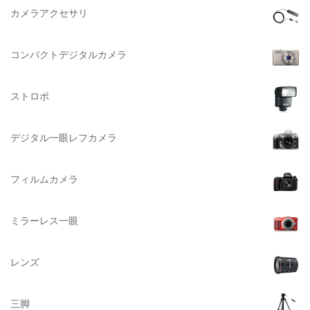
Lowepro（ロープロ）
中判海外系
カメラアクセサリ
NATIONAL GEOGRAPHIC（ナショナルジオグラフィック）
大判系
BURTON（バートン）
コンパクトデジタルカメラ
Herschel（ハーシェル）
ストロボ
DELSEY（デルセー）
DELKIN（デルキン）
デジタル一眼レフカメラ
DEKO Elite（デコエリート）
Deff（ディーフ）
フィルムカメラ
Datacolor（データカラー）
DOMKE（ドンケ）
ミラーレス一眼
DAKINE（ダカイン）
Zenza Bronica （ゼンザブロニカ）
レンズ
OLYMPUS（オリンパス）
A-POWER (エー・パワー)
三脚