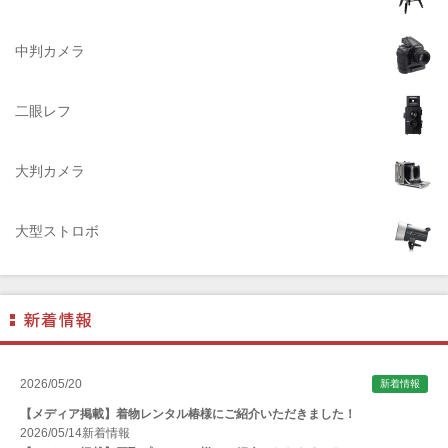
A.Schacht Ulm（シャハト）
ACQUAPAZZA（アクアパッツァ）
中判カメラ
ADTECHNO（エーディテクノ）
AGFA（アグフア）
二眼レフ
AIRES（アイレス写真機製作所）
大判カメラ
ALPA（アルパ）
Manfrotto（マンフロット）
大型ストロボ
ALT（アルト）
ANGENIEUX (アンジェニュー)
ANSCO（アンスコ）
Antonio Gatto（アントニオ・ガット）
Apple（アップル）
2026/05/20
新着情報
AQUAPAC （アクアパック）
【メディア掲載】着物レンタル椿様にご紹介いただきました！
ARAX（アラクス）
2026/05/14
新着情報