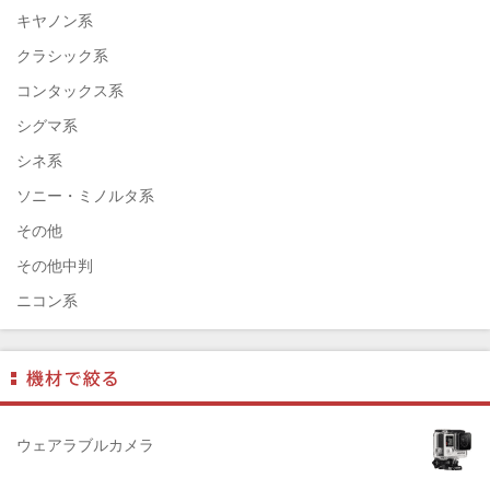
HASSELBLAD（ハッセルブラッド）
キヤノン系
EPSON（エプソン）
クラシック系
ENNA München（エナ）
コンタックス系
ELEFOTO（エレフォト）
シグマ系
ELECOM（エレコム）
シネ系
￼EIZO（エイゾ）
ソニー・ミノルタ系
edelkrone（エーデンクローン）
その他
Garmin（ガーミン）
その他中判
Dust-Off（ダストオフ）
ニコン系
DreamMaker（ドリームメーカー）
パナソニック系
DNPフォトイメージング(ディーエヌピー)
フジフィルム系
DIGITALKING（デジタルキング）
ペンタックス系
diagnl（ダイアグナル）
ライカ系
ウェアラブルカメラ
LAMDA（ラムダ）
中判国産系