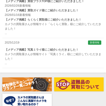
【メディア掲載】買取プラスTOP様にご紹介いただきました！
Arca-Swiss（アルカスイス）
2026/02/26
新着情報
【メディア掲載】買取ガイド様にご紹介いただきました！
Argus （アーガス）
2026/01/16
新着情報
ARNUVO（アルヌボ）
【メディア掲載】らくらく買取様にご紹介いただきました！
カメラの買取屋さんが情報サイト「らくらく買取」様にご紹介していただき
ARTISAN&ARTIST (アルティザンアンドアーティスト)
ました！
...
Aska（アスカ/飛鳥）
ATOMOS（アトモス）
2025/12/19
新着情報
erg（エルグ）
【メディア掲載】写真ミライ様にご紹介いただきました！
カメラの買取屋さんが情報サイト「写真ミライ」様にご紹介していただきま
AVENON（アベノン）
した！
...
Awagami Factory（アワガミファクトリー）
Beauty（ビューティ）
Belkin（ベルキン）
Bencini（ベンチーニ）
BENRO（ベンロ）
BERGEON（ベルジョン）