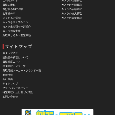
ご利用ガイド
カメラの出張買取
Carl Zeiss Jena（カールツアイスイエナ）
買取の流れ
カメラの宅配買取
選ばれる10の理由
カメラの店頭買取
CASIO（カシオ）
お客様の声
カメラの法人買取
よくあるご質問
カメラの大量買取
CBL Lens（シービーエル）
カメラを高く売るコツ
カメラ査定額を一部紹介
CHINON（チノン）
カメラ買取実績
買取申し込み・査定依頼
CHIYOCA 千代田商会（ちよだしょうかい）
CIESTA（シエスタ）
Cineroid（シネロイド）
スタッフ紹介
盗難品の買取について
CINEVATE （シネベート）
買取対応エリア
強化買取カメラ一覧
CIRO （シロ）
買取可能メーカー・ブランド一覧
新着情報
CLARUS（クラルス）
会社概要
サイトマップ
Clay Smith（クレイスミス）
プライバシーポリシー
特定商取引法に基づく表記
COMET（コメット）
お問い合わせ
Contarex I （コンタレックスI）
Corfield（コーフィールド）