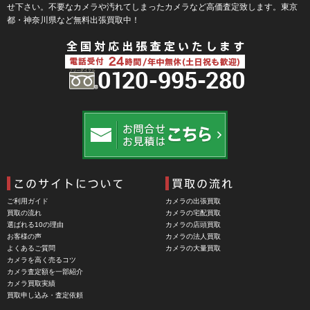
せ下さい。不要なカメラや汚れてしまったカメラなど高価査定致します。東京
Bokkeh（ボケ）
都・神奈川県など無料出張買取中！
Bolex（ボレックス）
Bolsey（ボルシー）
BRAUN（ブラウン）
BRNO（ブルノ）
BUFFALO（バッファロー）
Cam Caddie（カムキャディ）
CAMBO（カンボ）
Carhartt（カーハート）
ご利用ガイド
カメラの出張買取
Carl Zeiss Jena（カールツアイスイエナ）
買取の流れ
カメラの宅配買取
選ばれる10の理由
カメラの店頭買取
CASIO（カシオ）
お客様の声
カメラの法人買取
よくあるご質問
カメラの大量買取
CBL Lens（シービーエル）
カメラを高く売るコツ
カメラ査定額を一部紹介
CHINON（チノン）
カメラ買取実績
買取申し込み・査定依頼
CHIYOCA 千代田商会（ちよだしょうかい）