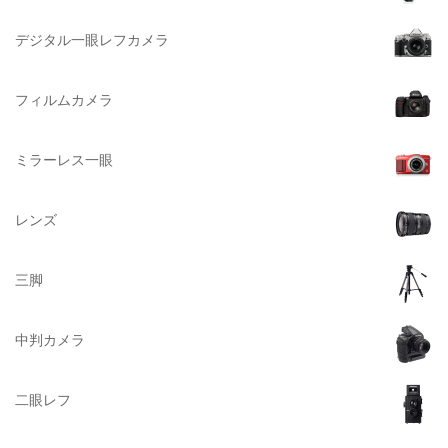
DELKIN（デルキン）
デジタル一眼レフカメラ
DEKO Elite（デコエリート）
Deff（ディーフ）
フィルムカメラ
Datacolor（データカラー）
DOMKE（ドンケ）
ミラーレス一眼
DAKINE（ダカイン）
Zenza Bronica （ゼンザブロニカ）
レンズ
OLYMPUS（オリンパス）
A-POWER (エー・パワー)
三脚
A.Schacht Ulm（シャハト）
ACQUAPAZZA（アクアパッツァ）
中判カメラ
ADTECHNO（エーディテクノ）
AGFA（アグフア）
二眼レフ
AIRES（アイレス写真機製作所）