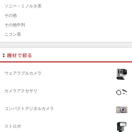
￼EIZO（エイゾ）
ソニー・ミノルタ系
edelkrone（エーデンクローン）
その他
Garmin（ガーミン）
その他中判
Dust-Off（ダストオフ）
ニコン系
DreamMaker（ドリームメーカー）
パナソニック系
DNPフォトイメージング(ディーエヌピー)
フジフィルム系
DIGITALKING（デジタルキング）
ペンタックス系
diagnl（ダイアグナル）
ライカ系
ウェアラブルカメラ
LAMDA（ラムダ）
中判国産系
Lowepro（ロープロ）
中判海外系
カメラアクセサリ
NATIONAL GEOGRAPHIC（ナショナルジオグラフィック）
大判系
BURTON（バートン）
コンパクトデジタルカメラ
Herschel（ハーシェル）
ストロボ
DELSEY（デルセー）