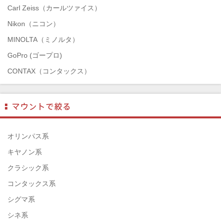
Carl Zeiss（カールツァイス）
Nikon（ニコン）
MINOLTA（ミノルタ）
GoPro (ゴープロ)
CONTAX（コンタックス）
SONY（ソニー）
Mamiya（マミヤ）
TAMRON（タムロン）
SIGMA（シグマ）
オリンパス系
HASSELBLAD（ハッセルブラッド）
キヤノン系
EPSON（エプソン）
クラシック系
ENNA München（エナ）
コンタックス系
ELEFOTO（エレフォト）
シグマ系
ELECOM（エレコム）
シネ系