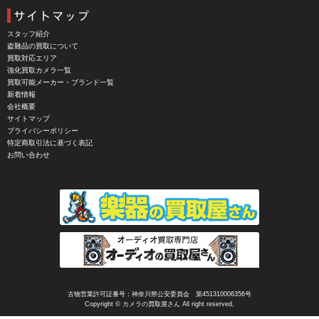
CIESTA（シエスタ）
Cineroid（シネロイド）
スタッフ紹介
盗難品の買取について
CINEVATE （シネベート）
買取対応エリア
強化買取カメラ一覧
CIRO （シロ）
買取可能メーカー・ブランド一覧
新着情報
CLARUS（クラルス）
会社概要
サイトマップ
Clay Smith（クレイスミス）
プライバシーポリシー
特定商取引法に基づく表記
COMET（コメット）
お問い合わせ
Contarex I （コンタレックスI）
Corfield（コーフィールド）
COSINA（コシナ）
COSMOS（コスモスインターナショナル）
COTTA（コッタ）
CPtech（シーピーテック）
古物営業許可証番号：神奈川県公安委員会 第451310006356号
Copyright © カメラの買取屋さん All right reserved,
CRECIA（クレシア）