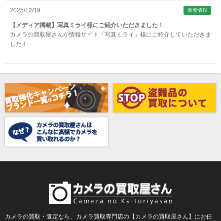
ATOMOS（アトモス）
2025/12/19
新着情報
erg（エルグ）
【メディア掲載】写真ミライ様にご紹介いただきました！
カメラの買取屋さんが情報サイト「写真ミライ」様にご紹介していただきま
AVENON（アベノン）
した！
...
Awagami Factory（アワガミファクトリー）
Beauty（ビューティ）
Belkin（ベルキン）
Bencini（ベンチーニ）
BENRO（ベンロ）
BERGEON（ベルジョン）
BLACK TAG（ブラックタグ）
BLACKBOLT（ブラックボルト）
Blackmagic Design（ブラックマジックデザイン）
BLACKRAPID （ブラックラピッド）
BLaKPIXEL（ブラックピクセル）
カメラの買取・査定なら、カメラ買取専門店の【カメラの買取屋さん】にお任