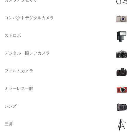
NATIONAL GEOGRAPHIC（ナショナルジオグラフィック）
大判系
BURTON（バートン）
コンパクトデジタルカメラ
Herschel（ハーシェル）
ストロボ
DELSEY（デルセー）
DELKIN（デルキン）
デジタル一眼レフカメラ
DEKO Elite（デコエリート）
Deff（ディーフ）
フィルムカメラ
Datacolor（データカラー）
DOMKE（ドンケ）
ミラーレス一眼
DAKINE（ダカイン）
Zenza Bronica （ゼンザブロニカ）
レンズ
OLYMPUS（オリンパス）
A-POWER (エー・パワー)
三脚
A.Schacht Ulm（シャハト）