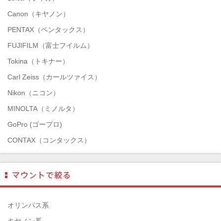
Canon（キヤノン）
PENTAX（ペンタックス）
FUJIFILM（富士フイルム）
Tokina（トキナー）
Carl Zeiss（カールツァイス）
Nikon（ニコン）
MINOLTA（ミノルタ）
GoPro (ゴープロ)
CONTAX（コンタックス）
SONY（ソニー）
Mamiya（マミヤ）
TAMRON（タムロン）
SIGMA（シグマ）
オリンパス系
HASSELBLAD（ハッセルブラッド）
キヤノン系