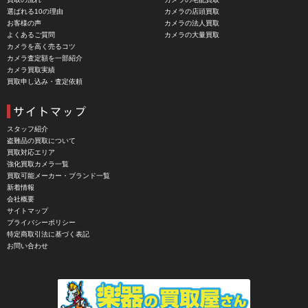
選ばれる10の理由
カメラの店頭買取
CASIO（カシオ）
お客様の声
カメラの法人買取
よくあるご質問
カメラの大量買取
CBL Lens（シービーエル）
カメラを高く売るコツ
カメラ査定額を一部紹介
CHINON（チノン）
カメラ買取実績
買取申し込み・査定依頼
CHIYOCA 千代田商会（ちよだしょうかい）
CIESTA（シエスタ）
Cineroid（シネロイド）
スタッフ紹介
盗難品の買取について
CINEVATE （シネベート）
買取対応エリア
強化買取カメラ一覧
CIRO （シロ）
買取可能メーカー・ブランド一覧
新着情報
CLARUS（クラルス）
会社概要
サイトマップ
Clay Smith（クレイスミス）
プライバシーポリシー
特定商取引法に基づく表記
COMET（コメット）
お問い合わせ
Contarex I （コンタレックスI）
Corfield（コーフィールド）
COSINA（コシナ）