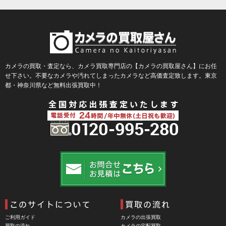
BLACKBOLT（ブラックボルト）
Blackmagic Design（ブラックマジックデザイン）
BLACKRAPID （ブラックラピッド）
BLaKPIXEL（ブラックピクセル）
カメラの買取・査定なら、カメラ買取専門店の【カメラの買取屋さん】にお任
せ下さい。不要なカメラや汚れてしまったカメラなど高価査定致します。東京
Bokkeh（ボケ）
都・神奈川県など無料出張買取中！
Bolex（ボレックス）
Bolsey（ボルシー）
BRAUN（ブラウン）
BRNO（ブルノ）
BUFFALO（バッファロー）
Cam Caddie（カムキャディ）
CAMBO（カンボ）
Carhartt（カーハート）
ご利用ガイド
カメラの出張買取
Carl Zeiss Jena（カールツアイスイエナ）
買取の流れ
カメラの宅配買取