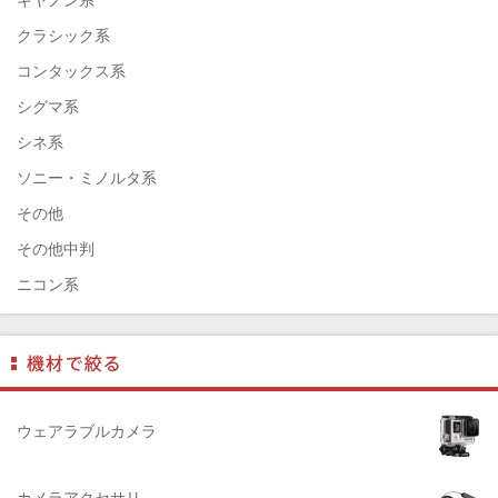
EPSON（エプソン）
クラシック系
ENNA München（エナ）
コンタックス系
ELEFOTO（エレフォト）
シグマ系
ELECOM（エレコム）
シネ系
￼EIZO（エイゾ）
ソニー・ミノルタ系
edelkrone（エーデンクローン）
その他
Garmin（ガーミン）
その他中判
Dust-Off（ダストオフ）
ニコン系
DreamMaker（ドリームメーカー）
パナソニック系
DNPフォトイメージング(ディーエヌピー)
フジフィルム系
DIGITALKING（デジタルキング）
ペンタックス系
diagnl（ダイアグナル）
ライカ系
ウェアラブルカメラ
LAMDA（ラムダ）
中判国産系
Lowepro（ロープロ）
中判海外系
カメラアクセサリ