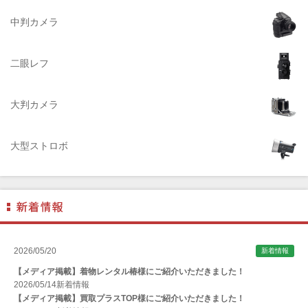
ACQUAPAZZA（アクアパッツァ）
中判カメラ
ADTECHNO（エーディテクノ）
AGFA（アグフア）
二眼レフ
AIRES（アイレス写真機製作所）
大判カメラ
ALPA（アルパ）
Manfrotto（マンフロット）
大型ストロボ
ALT（アルト）
ANGENIEUX (アンジェニュー)
ANSCO（アンスコ）
Antonio Gatto（アントニオ・ガット）
Apple（アップル）
2026/05/20
新着情報
AQUAPAC （アクアパック）
【メディア掲載】着物レンタル椿様にご紹介いただきました！
ARAX（アラクス）
2026/05/14
新着情報
【メディア掲載】買取プラスTOP様にご紹介いただきました！
Arca-Swiss（アルカスイス）