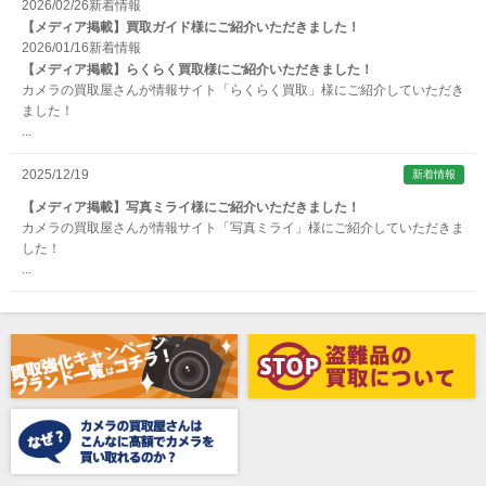
2026/02/26
新着情報
【メディア掲載】買取ガイド様にご紹介いただきました！
Argus （アーガス）
2026/01/16
新着情報
ARNUVO（アルヌボ）
【メディア掲載】らくらく買取様にご紹介いただきました！
カメラの買取屋さんが情報サイト「らくらく買取」様にご紹介していただき
ARTISAN&ARTIST (アルティザンアンドアーティスト)
ました！
...
Aska（アスカ/飛鳥）
ATOMOS（アトモス）
2025/12/19
新着情報
erg（エルグ）
【メディア掲載】写真ミライ様にご紹介いただきました！
カメラの買取屋さんが情報サイト「写真ミライ」様にご紹介していただきま
AVENON（アベノン）
した！
...
Awagami Factory（アワガミファクトリー）
Beauty（ビューティ）
Belkin（ベルキン）
Bencini（ベンチーニ）
BENRO（ベンロ）
BERGEON（ベルジョン）
BLACK TAG（ブラックタグ）