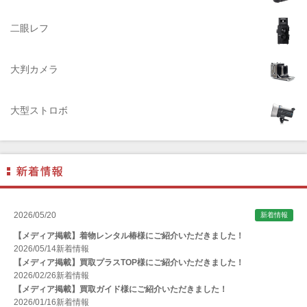
ADTECHNO（エーディテクノ）
AGFA（アグフア）
二眼レフ
AIRES（アイレス写真機製作所）
大判カメラ
ALPA（アルパ）
Manfrotto（マンフロット）
大型ストロボ
ALT（アルト）
ANGENIEUX (アンジェニュー)
ANSCO（アンスコ）
Antonio Gatto（アントニオ・ガット）
Apple（アップル）
2026/05/20
新着情報
AQUAPAC （アクアパック）
【メディア掲載】着物レンタル椿様にご紹介いただきました！
ARAX（アラクス）
2026/05/14
新着情報
【メディア掲載】買取プラスTOP様にご紹介いただきました！
Arca-Swiss（アルカスイス）
2026/02/26
新着情報
【メディア掲載】買取ガイド様にご紹介いただきました！
Argus （アーガス）
2026/01/16
新着情報