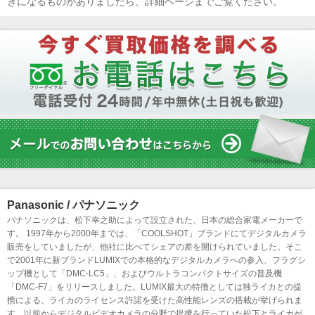
きになるものがありましたら、詳細ページまでご覧ください。
Panasonic / パナソニック
パナソニックは、松下幸之助によって設立された、日本の総合家電メーカーで
す。 1997年から2000年までは、「COOLSHOT」ブランドにてデジタルカメラ
販売をしていましたが、他社に比べてシェアの差を開けられていました。そこ
で2001年に新ブランドLUMIXでの本格的なデジタルカメラへの参入、フラグシ
ップ機として「DMC-LC5」、およびウルトラコンパクトサイズの普及機
「DMC-F7」をリリースしました。LUMIX最大の特徴としては独ライカとの提
携による、ライカのライセンス許諾を受けた高性能レンズの搭載が挙げられま
す。以前からデジタルビデオカメラの分野で提携を行っていた松下とライカが