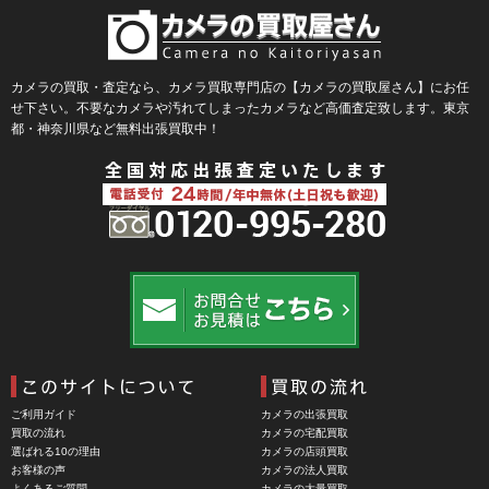
Blackmagic Design（ブラックマジックデザイン）
BLACKRAPID （ブラックラピッド）
BLaKPIXEL（ブラックピクセル）
カメラの買取・査定なら、カメラ買取専門店の【カメラの買取屋さん】にお任
せ下さい。不要なカメラや汚れてしまったカメラなど高価査定致します。東京
Bokkeh（ボケ）
都・神奈川県など無料出張買取中！
Bolex（ボレックス）
Bolsey（ボルシー）
BRAUN（ブラウン）
BRNO（ブルノ）
BUFFALO（バッファロー）
Cam Caddie（カムキャディ）
CAMBO（カンボ）
Carhartt（カーハート）
ご利用ガイド
カメラの出張買取
Carl Zeiss Jena（カールツアイスイエナ）
買取の流れ
カメラの宅配買取
選ばれる10の理由
カメラの店頭買取
CASIO（カシオ）
お客様の声
カメラの法人買取
よくあるご質問
カメラの大量買取