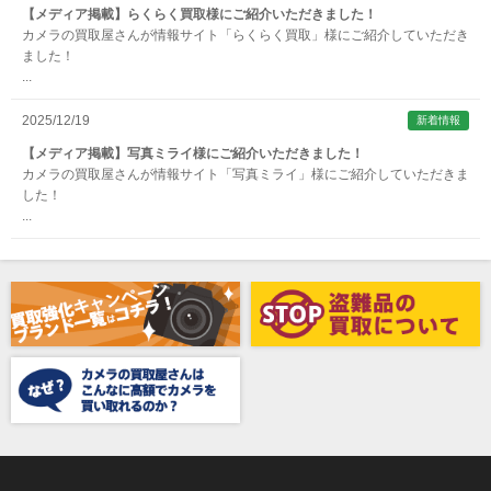
ARNUVO（アルヌボ）
【メディア掲載】らくらく買取様にご紹介いただきました！
カメラの買取屋さんが情報サイト「らくらく買取」様にご紹介していただき
ARTISAN&ARTIST (アルティザンアンドアーティスト)
ました！
...
Aska（アスカ/飛鳥）
ATOMOS（アトモス）
2025/12/19
新着情報
erg（エルグ）
【メディア掲載】写真ミライ様にご紹介いただきました！
カメラの買取屋さんが情報サイト「写真ミライ」様にご紹介していただきま
AVENON（アベノン）
した！
...
Awagami Factory（アワガミファクトリー）
Beauty（ビューティ）
Belkin（ベルキン）
Bencini（ベンチーニ）
BENRO（ベンロ）
BERGEON（ベルジョン）
BLACK TAG（ブラックタグ）
BLACKBOLT（ブラックボルト）