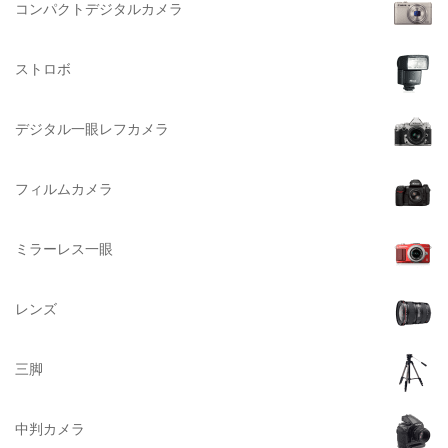
BURTON（バートン）
コンパクトデジタルカメラ
Herschel（ハーシェル）
ストロボ
DELSEY（デルセー）
DELKIN（デルキン）
デジタル一眼レフカメラ
DEKO Elite（デコエリート）
Deff（ディーフ）
フィルムカメラ
Datacolor（データカラー）
DOMKE（ドンケ）
ミラーレス一眼
DAKINE（ダカイン）
Zenza Bronica （ゼンザブロニカ）
レンズ
OLYMPUS（オリンパス）
A-POWER (エー・パワー)
三脚
A.Schacht Ulm（シャハト）
ACQUAPAZZA（アクアパッツァ）
中判カメラ