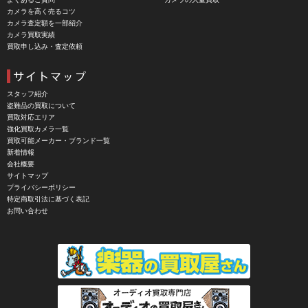
CBL Lens（シービーエル）
カメラを高く売るコツ
カメラ査定額を一部紹介
CHINON（チノン）
カメラ買取実績
買取申し込み・査定依頼
CHIYOCA 千代田商会（ちよだしょうかい）
CIESTA（シエスタ）
Cineroid（シネロイド）
スタッフ紹介
盗難品の買取について
CINEVATE （シネベート）
買取対応エリア
強化買取カメラ一覧
CIRO （シロ）
買取可能メーカー・ブランド一覧
新着情報
CLARUS（クラルス）
会社概要
サイトマップ
Clay Smith（クレイスミス）
プライバシーポリシー
特定商取引法に基づく表記
COMET（コメット）
お問い合わせ
Contarex I （コンタレックスI）
Corfield（コーフィールド）
COSINA（コシナ）
COSMOS（コスモスインターナショナル）