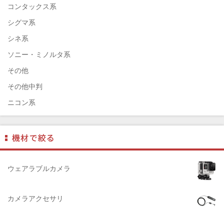
ENNA München（エナ）
コンタックス系
ELEFOTO（エレフォト）
シグマ系
ELECOM（エレコム）
シネ系
￼EIZO（エイゾ）
ソニー・ミノルタ系
edelkrone（エーデンクローン）
その他
Garmin（ガーミン）
その他中判
Dust-Off（ダストオフ）
ニコン系
DreamMaker（ドリームメーカー）
パナソニック系
DNPフォトイメージング(ディーエヌピー)
フジフィルム系
DIGITALKING（デジタルキング）
ペンタックス系
diagnl（ダイアグナル）
ライカ系
ウェアラブルカメラ
LAMDA（ラムダ）
中判国産系
Lowepro（ロープロ）
中判海外系
カメラアクセサリ
NATIONAL GEOGRAPHIC（ナショナルジオグラフィック）
大判系