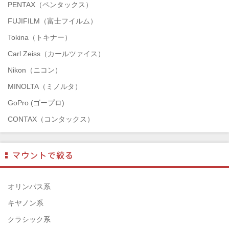
PENTAX（ペンタックス）
FUJIFILM（富士フイルム）
Tokina（トキナー）
Carl Zeiss（カールツァイス）
Nikon（ニコン）
MINOLTA（ミノルタ）
GoPro (ゴープロ)
CONTAX（コンタックス）
SONY（ソニー）
Mamiya（マミヤ）
TAMRON（タムロン）
SIGMA（シグマ）
オリンパス系
HASSELBLAD（ハッセルブラッド）
キヤノン系
EPSON（エプソン）
クラシック系