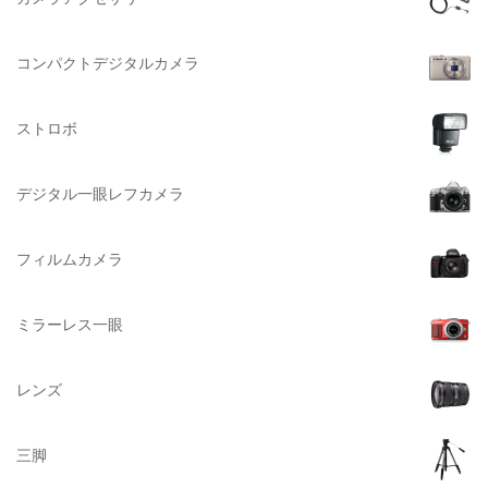
NATIONAL GEOGRAPHIC（ナショナルジオグラフィック）
大判系
BURTON（バートン）
コンパクトデジタルカメラ
Herschel（ハーシェル）
ストロボ
DELSEY（デルセー）
DELKIN（デルキン）
デジタル一眼レフカメラ
DEKO Elite（デコエリート）
Deff（ディーフ）
フィルムカメラ
Datacolor（データカラー）
DOMKE（ドンケ）
ミラーレス一眼
DAKINE（ダカイン）
Zenza Bronica （ゼンザブロニカ）
レンズ
OLYMPUS（オリンパス）
A-POWER (エー・パワー)
三脚
A.Schacht Ulm（シャハト）