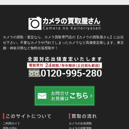
BLACKBOLT（ブラックボルト）
Blackmagic Design（ブラックマジックデザイン）
BLACKRAPID （ブラックラピッド）
BLaKPIXEL（ブラックピクセル）
カメラの買取・査定なら、カメラ買取専門店の【カメラの買取屋さん】にお任
せ下さい。不要なカメラや汚れてしまったカメラなど高価査定致します。東京
Bokkeh（ボケ）
都・神奈川県など無料出張買取中！
Bolex（ボレックス）
Bolsey（ボルシー）
BRAUN（ブラウン）
BRNO（ブルノ）
BUFFALO（バッファロー）
Cam Caddie（カムキャディ）
CAMBO（カンボ）
Carhartt（カーハート）
ご利用ガイド
カメラの出張買取
Carl Zeiss Jena（カールツアイスイエナ）
買取の流れ
カメラの宅配買取