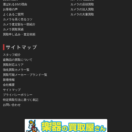
選ばれる10の理由
カメラの店頭買取
CASIO（カシオ）
お客様の声
カメラの法人買取
よくあるご質問
カメラの大量買取
CBL Lens（シービーエル）
カメラを高く売るコツ
カメラ査定額を一部紹介
CHINON（チノン）
カメラ買取実績
買取申し込み・査定依頼
CHIYOCA 千代田商会（ちよだしょうかい）
CIESTA（シエスタ）
Cineroid（シネロイド）
スタッフ紹介
盗難品の買取について
CINEVATE （シネベート）
買取対応エリア
強化買取カメラ一覧
CIRO （シロ）
買取可能メーカー・ブランド一覧
新着情報
CLARUS（クラルス）
会社概要
サイトマップ
Clay Smith（クレイスミス）
プライバシーポリシー
特定商取引法に基づく表記
COMET（コメット）
お問い合わせ
Contarex I （コンタレックスI）
Corfield（コーフィールド）
COSINA（コシナ）