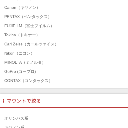
Canon（キヤノン）
PENTAX（ペンタックス）
FUJIFILM（富士フイルム）
Tokina（トキナー）
Carl Zeiss（カールツァイス）
Nikon（ニコン）
MINOLTA（ミノルタ）
GoPro (ゴープロ)
CONTAX（コンタックス）
SONY（ソニー）
Mamiya（マミヤ）
TAMRON（タムロン）
SIGMA（シグマ）
オリンパス系
HASSELBLAD（ハッセルブラッド）
キヤノン系