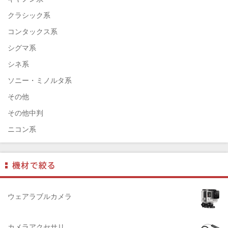
EPSON（エプソン）
クラシック系
ENNA München（エナ）
コンタックス系
ELEFOTO（エレフォト）
シグマ系
ELECOM（エレコム）
シネ系
￼EIZO（エイゾ）
ソニー・ミノルタ系
edelkrone（エーデンクローン）
その他
Garmin（ガーミン）
その他中判
Dust-Off（ダストオフ）
ニコン系
DreamMaker（ドリームメーカー）
パナソニック系
DNPフォトイメージング(ディーエヌピー)
フジフィルム系
DIGITALKING（デジタルキング）
ペンタックス系
diagnl（ダイアグナル）
ライカ系
ウェアラブルカメラ
LAMDA（ラムダ）
中判国産系
Lowepro（ロープロ）
中判海外系
カメラアクセサリ