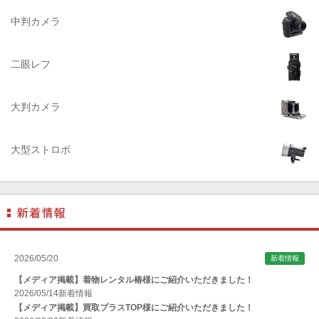
ACQUAPAZZA（アクアパッツァ）
中判カメラ
ADTECHNO（エーディテクノ）
AGFA（アグフア）
二眼レフ
AIRES（アイレス写真機製作所）
大判カメラ
ALPA（アルパ）
Manfrotto（マンフロット）
大型ストロボ
ALT（アルト）
ANGENIEUX (アンジェニュー)
ANSCO（アンスコ）
Antonio Gatto（アントニオ・ガット）
Apple（アップル）
2026/05/20
新着情報
AQUAPAC （アクアパック）
【メディア掲載】着物レンタル椿様にご紹介いただきました！
ARAX（アラクス）
2026/05/14
新着情報
【メディア掲載】買取プラスTOP様にご紹介いただきました！
Arca-Swiss（アルカスイス）