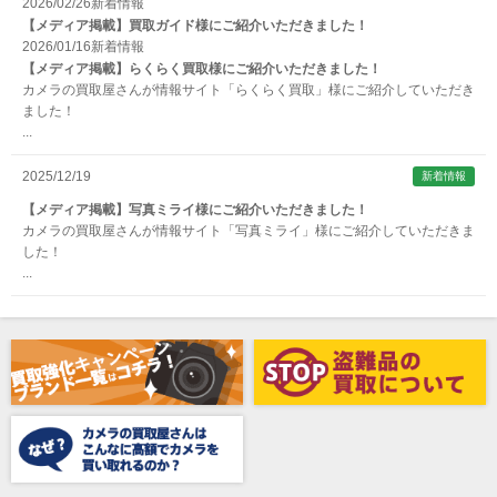
2026/02/26
新着情報
【メディア掲載】買取ガイド様にご紹介いただきました！
Argus （アーガス）
2026/01/16
新着情報
ARNUVO（アルヌボ）
【メディア掲載】らくらく買取様にご紹介いただきました！
カメラの買取屋さんが情報サイト「らくらく買取」様にご紹介していただき
ARTISAN&ARTIST (アルティザンアンドアーティスト)
ました！
...
Aska（アスカ/飛鳥）
ATOMOS（アトモス）
2025/12/19
新着情報
erg（エルグ）
【メディア掲載】写真ミライ様にご紹介いただきました！
カメラの買取屋さんが情報サイト「写真ミライ」様にご紹介していただきま
AVENON（アベノン）
した！
...
Awagami Factory（アワガミファクトリー）
Beauty（ビューティ）
Belkin（ベルキン）
Bencini（ベンチーニ）
BENRO（ベンロ）
BERGEON（ベルジョン）
BLACK TAG（ブラックタグ）