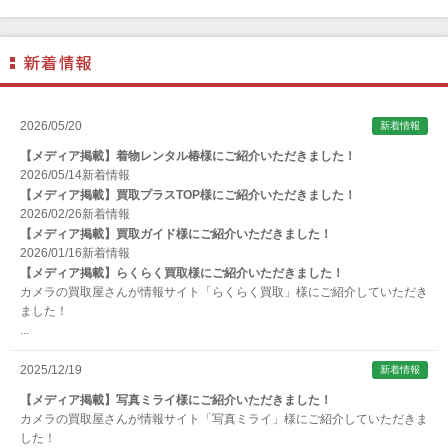
ANGENIEUX (アンジェニュー)
ANSCO（アンスコ）
Antonio Gatto（アントニオ・ガット）
Apple（アップル）
2026/05/20
新着情報
AQUAPAC （アクアパック）
【メディア掲載】着物レンタル椿様にご紹介いただきました！
ARAX（アラクス）
2026/05/14
新着情報
【メディア掲載】買取プラスTOP様にご紹介いただきました！
Arca-Swiss（アルカスイス）
2026/02/26
新着情報
【メディア掲載】買取ガイド様にご紹介いただきました！
Argus （アーガス）
2026/01/16
新着情報
ARNUVO（アルヌボ）
【メディア掲載】らくらく買取様にご紹介いただきました！
カメラの買取屋さんが情報サイト「らくらく買取」様にご紹介していただき
ARTISAN&ARTIST (アルティザンアンドアーティスト)
ました！
...
Aska（アスカ/飛鳥）
ATOMOS（アトモス）
2025/12/19
新着情報
erg（エルグ）
【メディア掲載】写真ミライ様にご紹介いただきました！
カメラの買取屋さんが情報サイト「写真ミライ」様にご紹介していただきま
AVENON（アベノン）
した！