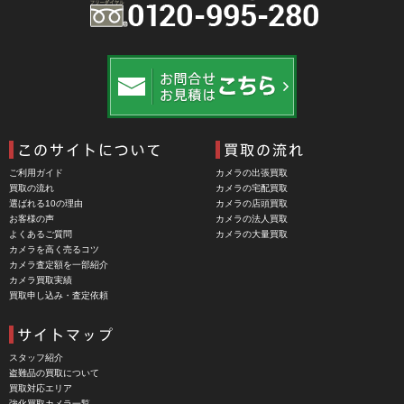
BRAUN（ブラウン）
BRNO（ブルノ）
BUFFALO（バッファロー）
Cam Caddie（カムキャディ）
CAMBO（カンボ）
Carhartt（カーハート）
ご利用ガイド
カメラの出張買取
Carl Zeiss Jena（カールツアイスイエナ）
買取の流れ
カメラの宅配買取
選ばれる10の理由
カメラの店頭買取
CASIO（カシオ）
お客様の声
カメラの法人買取
よくあるご質問
カメラの大量買取
CBL Lens（シービーエル）
カメラを高く売るコツ
カメラ査定額を一部紹介
CHINON（チノン）
カメラ買取実績
買取申し込み・査定依頼
CHIYOCA 千代田商会（ちよだしょうかい）
CIESTA（シエスタ）
Cineroid（シネロイド）
スタッフ紹介
盗難品の買取について
CINEVATE （シネベート）
買取対応エリア
強化買取カメラ一覧