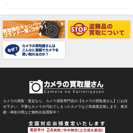
...
Awagami Factory（アワガミファクトリー）
Beauty（ビューティ）
Belkin（ベルキン）
Bencini（ベンチーニ）
BENRO（ベンロ）
BERGEON（ベルジョン）
BLACK TAG（ブラックタグ）
BLACKBOLT（ブラックボルト）
Blackmagic Design（ブラックマジックデザイン）
BLACKRAPID （ブラックラピッド）
BLaKPIXEL（ブラックピクセル）
カメラの買取・査定なら、カメラ買取専門店の【カメラの買取屋さん】にお任
せ下さい。不要なカメラや汚れてしまったカメラなど高価査定致します。東京
Bokkeh（ボケ）
都・神奈川県など無料出張買取中！
Bolex（ボレックス）
Bolsey（ボルシー）