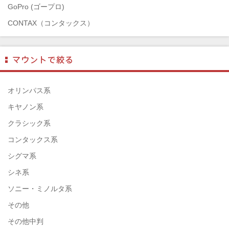
GoPro (ゴープロ)
CONTAX（コンタックス）
SONY（ソニー）
Mamiya（マミヤ）
TAMRON（タムロン）
SIGMA（シグマ）
オリンパス系
HASSELBLAD（ハッセルブラッド）
キヤノン系
EPSON（エプソン）
クラシック系
ENNA München（エナ）
コンタックス系
ELEFOTO（エレフォト）
シグマ系
ELECOM（エレコム）
シネ系
￼EIZO（エイゾ）
ソニー・ミノルタ系
edelkrone（エーデンクローン）
その他
Garmin（ガーミン）
その他中判