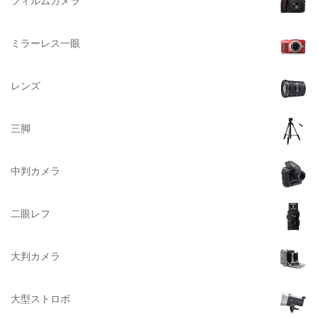
フィルムカメラ
Datacolor（データカラー）
DOMKE（ドンケ）
ミラーレス一眼
DAKINE（ダカイン）
Zenza Bronica （ゼンザブロニカ）
レンズ
OLYMPUS（オリンパス）
A-POWER (エー・パワー)
三脚
A.Schacht Ulm（シャハト）
ACQUAPAZZA（アクアパッツァ）
中判カメラ
ADTECHNO（エーディテクノ）
AGFA（アグフア）
二眼レフ
AIRES（アイレス写真機製作所）
大判カメラ
ALPA（アルパ）
Manfrotto（マンフロット）
大型ストロボ
ALT（アルト）