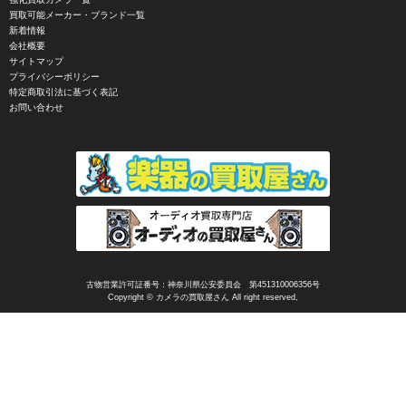
CIRO （シロ）
買取可能メーカー・ブランド一覧
新着情報
CLARUS（クラルス）
会社概要
サイトマップ
Clay Smith（クレイスミス）
プライバシーポリシー
特定商取引法に基づく表記
COMET（コメット）
お問い合わせ
Contarex I （コンタレックスI）
Corfield（コーフィールド）
COSINA（コシナ）
COSMOS（コスモスインターナショナル）
COTTA（コッタ）
CPtech（シーピーテック）
古物営業許可証番号：神奈川県公安委員会 第451310006356号
Copyright © カメラの買取屋さん All right reserved,
CRECIA（クレシア）
CRUMPLER（クランプラー）
CULLMANN（クールマン）
Dallmeyer（ダルメイヤー）