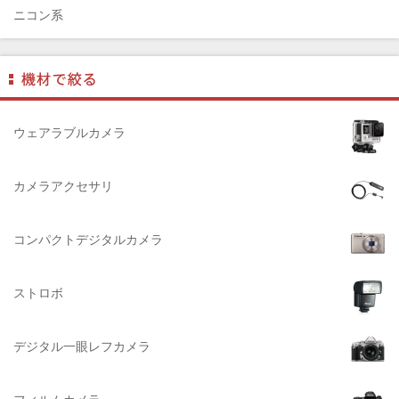
Dust-Off（ダストオフ）
ニコン系
DreamMaker（ドリームメーカー）
パナソニック系
DNPフォトイメージング(ディーエヌピー)
フジフィルム系
DIGITALKING（デジタルキング）
ペンタックス系
diagnl（ダイアグナル）
ライカ系
ウェアラブルカメラ
LAMDA（ラムダ）
中判国産系
Lowepro（ロープロ）
中判海外系
カメラアクセサリ
NATIONAL GEOGRAPHIC（ナショナルジオグラフィック）
大判系
BURTON（バートン）
コンパクトデジタルカメラ
Herschel（ハーシェル）
ストロボ
DELSEY（デルセー）
DELKIN（デルキン）
デジタル一眼レフカメラ
DEKO Elite（デコエリート）
Deff（ディーフ）