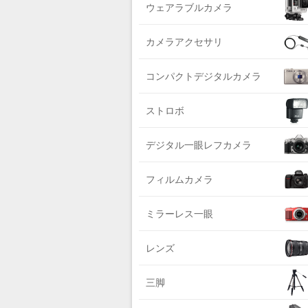
DIGITALKING（デジタルキング）
ウェアラブルカメラ
ライカ系
diagnl（ダイアグナル）
中判国産系
カメラアクセサリ
LAMDA（ラムダ）
中判海外系
Lowepro（ロープロ）
コンパクトデジタルカメラ
大判系
NATIONAL GEOGRAPHIC（ナショナ
ジオグラフィック）
ストロボ
BURTON（バートン）
デジタル一眼レフカメラ
Herschel（ハーシェル）
DELSEY（デルセー）
フィルムカメラ
DELKIN（デルキン）
ミラーレス一眼
DEKO Elite（デコエリート）
Deff（ディーフ）
レンズ
Datacolor（データカラー）
DOMKE（ドンケ）
三脚
DAKINE（ダカイン）