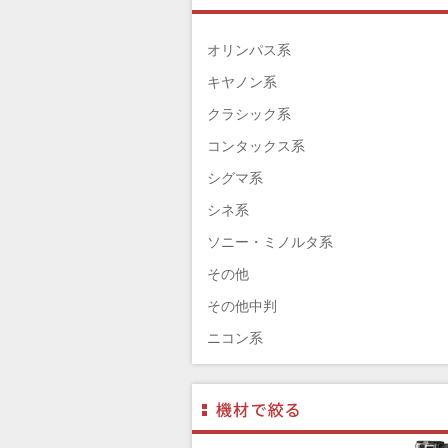
TAMRON（タムロン）
SIGMA（シグマ）
オリンパス系
HASSELBLAD（ハッセルブラッド）
キヤノン系
EPSON（エプソン）
クラシック系
ENNA München（エナ）
コンタックス系
ELEFOTO（エレフォト）
シグマ系
ELECOM（エレコム）
シネ系
￼EIZO（エイゾ）
ソニー・ミノルタ系
edelkrone（エーデンクローン）
その他
Garmin（ガーミン）
その他中判
Dust-Off（ダストオフ）
ニコン系
DreamMaker（ドリームメーカー）
パナソニック系
DNPフォトイメージング(ディーエヌ
フジフィルム系
ー)
ペンタックス系