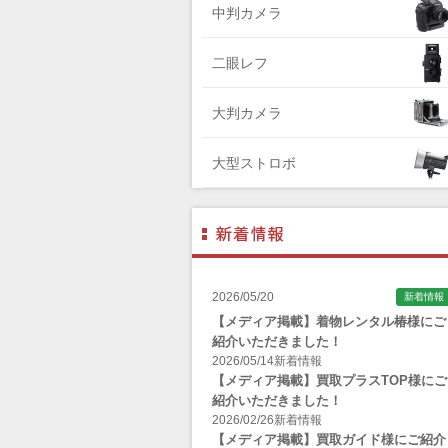
中判カメラ
Zenza Bronica （ゼンザブロニカ）
OLYMPUS（オリンパス）
二眼レフ
A-POWER (エー・パワー)
大判カメラ
A.Schacht Ulm（シャハト）
ACQUAPAZZA（アクアパッツァ）
大型ストロボ
ADTECHNO（エーディテクノ）
AGFA（アグフア）
AIRES（アイレス写真機製作所）
ALPA（アルパ）
2026/05/20
新着情報
Manfrotto（マンフロット）
【メディア掲載】着物レンタル椿様にご
紹介いただきました！
ALT（アルト）
2026/05/14
新着情報
ANGENIEUX (アンジェニュー)
【メディア掲載】買取プラスTOP様にご
紹介いただきました！
ANSCO（アンスコ）
2026/02/26
新着情報
【メディア掲載】買取ガイド様にご紹介
Antonio Gatto（アントニオ・ガット）