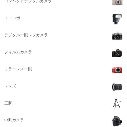
BURTON（バートン）
コンパクトデジタルカメラ
Herschel（ハーシェル）
ストロボ
DELSEY（デルセー）
DELKIN（デルキン）
デジタル一眼レフカメラ
DEKO Elite（デコエリート）
Deff（ディーフ）
フィルムカメラ
Datacolor（データカラー）
DOMKE（ドンケ）
ミラーレス一眼
DAKINE（ダカイン）
Zenza Bronica （ゼンザブロニカ）
レンズ
OLYMPUS（オリンパス）
A-POWER (エー・パワー)
三脚
A.Schacht Ulm（シャハト）
ACQUAPAZZA（アクアパッツァ）
中判カメラ