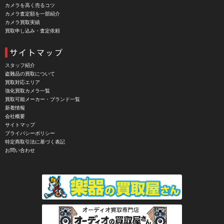
CBL Lens（シービーエル）
カメラを高く売るコツ
カメラ査定額を一部紹介
CHINON（チノン）
カメラ買取実績
買取申し込み・査定依頼
CHIYOCA 千代田商会（ちよだしょうかい）
CIESTA（シエスタ）
Cineroid（シネロイド）
スタッフ紹介
盗難品の買取について
CINEVATE （シネベート）
買取対応エリア
強化買取カメラ一覧
CIRO （シロ）
買取可能メーカー・ブランド一覧
新着情報
CLARUS（クラルス）
会社概要
サイトマップ
Clay Smith（クレイスミス）
プライバシーポリシー
特定商取引法に基づく表記
COMET（コメット）
お問い合わせ
Contarex I （コンタレックスI）
Corfield（コーフィールド）
COSINA（コシナ）
COSMOS（コスモスインターナショナル）