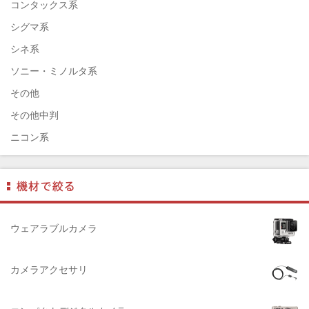
ENNA München（エナ）
コンタックス系
ELEFOTO（エレフォト）
シグマ系
ELECOM（エレコム）
シネ系
￼EIZO（エイゾ）
ソニー・ミノルタ系
edelkrone（エーデンクローン）
その他
Garmin（ガーミン）
その他中判
Dust-Off（ダストオフ）
ニコン系
DreamMaker（ドリームメーカー）
パナソニック系
DNPフォトイメージング(ディーエヌピー)
フジフィルム系
DIGITALKING（デジタルキング）
ペンタックス系
diagnl（ダイアグナル）
ライカ系
ウェアラブルカメラ
LAMDA（ラムダ）
中判国産系
Lowepro（ロープロ）
中判海外系
カメラアクセサリ
NATIONAL GEOGRAPHIC（ナショナルジオグラフィック）
大判系