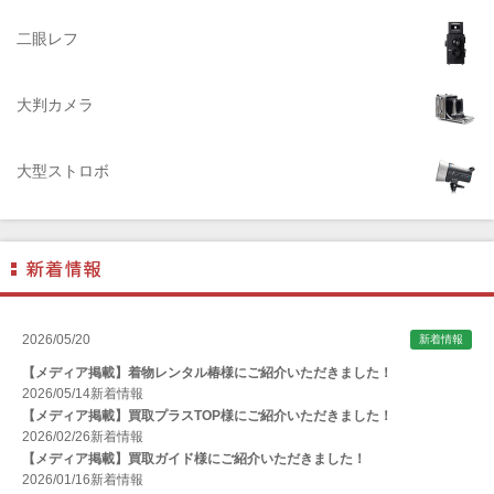
ADTECHNO（エーディテクノ）
AGFA（アグフア）
二眼レフ
AIRES（アイレス写真機製作所）
大判カメラ
ALPA（アルパ）
Manfrotto（マンフロット）
大型ストロボ
ALT（アルト）
ANGENIEUX (アンジェニュー)
ANSCO（アンスコ）
Antonio Gatto（アントニオ・ガット）
Apple（アップル）
2026/05/20
新着情報
AQUAPAC （アクアパック）
【メディア掲載】着物レンタル椿様にご紹介いただきました！
ARAX（アラクス）
2026/05/14
新着情報
【メディア掲載】買取プラスTOP様にご紹介いただきました！
Arca-Swiss（アルカスイス）
2026/02/26
新着情報
【メディア掲載】買取ガイド様にご紹介いただきました！
Argus （アーガス）
2026/01/16
新着情報