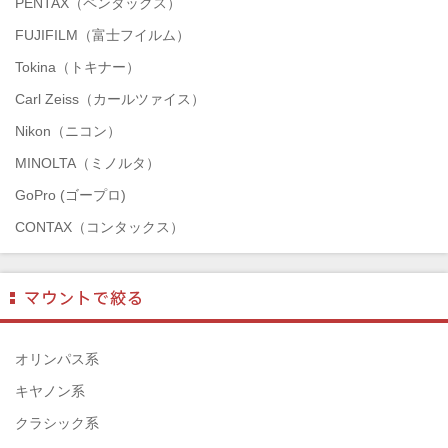
PENTAX（ペンタックス）
FUJIFILM（富士フイルム）
Tokina（トキナー）
Carl Zeiss（カールツァイス）
Nikon（ニコン）
MINOLTA（ミノルタ）
GoPro (ゴープロ)
CONTAX（コンタックス）
SONY（ソニー）
Mamiya（マミヤ）
TAMRON（タムロン）
SIGMA（シグマ）
オリンパス系
HASSELBLAD（ハッセルブラッド）
キヤノン系
EPSON（エプソン）
クラシック系