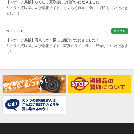
ARNUVO（アルヌボ）
【メディア掲載】らくらく買取様にご紹介いただきました！
カメラの買取屋さんが情報サイト「らくらく買取」様にご紹介していただき
ARTISAN&ARTIST (アルティザンアンドアーティスト)
ました！
...
Aska（アスカ/飛鳥）
ATOMOS（アトモス）
2025/12/19
新着情報
erg（エルグ）
【メディア掲載】写真ミライ様にご紹介いただきました！
カメラの買取屋さんが情報サイト「写真ミライ」様にご紹介していただきま
AVENON（アベノン）
した！
...
Awagami Factory（アワガミファクトリー）
Beauty（ビューティ）
Belkin（ベルキン）
Bencini（ベンチーニ）
BENRO（ベンロ）
BERGEON（ベルジョン）
BLACK TAG（ブラックタグ）
BLACKBOLT（ブラックボルト）