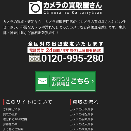
Blackmagic Design（ブラックマジックデザイン）
BLACKRAPID （ブラックラピッド）
BLaKPIXEL（ブラックピクセル）
カメラの買取・査定なら、カメラ買取専門店の【カメラの買取屋さん】にお任
せ下さい。不要なカメラや汚れてしまったカメラなど高価査定致します。東京
Bokkeh（ボケ）
都・神奈川県など無料出張買取中！
Bolex（ボレックス）
Bolsey（ボルシー）
BRAUN（ブラウン）
BRNO（ブルノ）
BUFFALO（バッファロー）
Cam Caddie（カムキャディ）
CAMBO（カンボ）
Carhartt（カーハート）
ご利用ガイド
カメラの出張買取
Carl Zeiss Jena（カールツアイスイエナ）
買取の流れ
カメラの宅配買取
選ばれる10の理由
カメラの店頭買取
CASIO（カシオ）
お客様の声
カメラの法人買取
よくあるご質問
カメラの大量買取