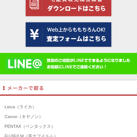
Leica（ライカ）
Canon（キヤノン）
PENTAX（ペンタックス）
FUJIFILM（富士フイルム）