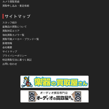
カメラ買取実績
買取申し込み・査定依頼
CHIYOCA 千代田商会（ちよだしょうかい）
CIESTA（シエスタ）
Cineroid（シネロイド）
スタッフ紹介
盗難品の買取について
CINEVATE （シネベート）
買取対応エリア
強化買取カメラ一覧
CIRO （シロ）
買取可能メーカー・ブランド一覧
新着情報
CLARUS（クラルス）
会社概要
サイトマップ
Clay Smith（クレイスミス）
プライバシーポリシー
特定商取引法に基づく表記
COMET（コメット）
お問い合わせ
Contarex I （コンタレックスI）
Corfield（コーフィールド）
COSINA（コシナ）
COSMOS（コスモスインターナショナル）
COTTA（コッタ）
CPtech（シーピーテック）