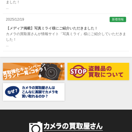
ました！
...
Aska（アスカ/飛鳥）
ATOMOS（アトモス）
2025/12/19
新着情報
erg（エルグ）
【メディア掲載】写真ミライ様にご紹介いただきました！
カメラの買取屋さんが情報サイト「写真ミライ」様にご紹介していただきま
AVENON（アベノン）
した！
...
Awagami Factory（アワガミファクトリー）
Beauty（ビューティ）
Belkin（ベルキン）
Bencini（ベンチーニ）
BENRO（ベンロ）
BERGEON（ベルジョン）
BLACK TAG（ブラックタグ）
BLACKBOLT（ブラックボルト）
Blackmagic Design（ブラックマジックデザイン）
BLACKRAPID （ブラックラピッド）