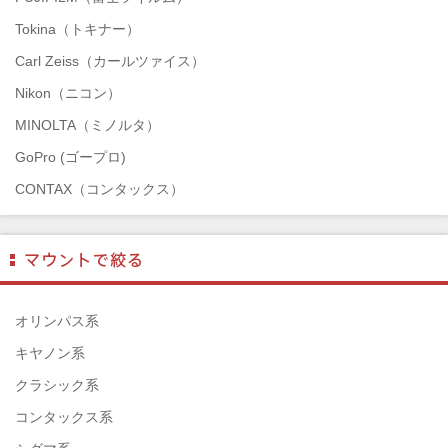
Tokina（トキナー）
Carl Zeiss（カールツァイス）
Nikon（ニコン）
MINOLTA（ミノルタ）
GoPro (ゴープロ)
CONTAX（コンタックス）
SONY（ソニー）
Mamiya（マミヤ）
TAMRON（タムロン）
SIGMA（シグマ）
オリンパス系
HASSELBLAD（ハッセルブラッド）
キヤノン系
EPSON（エプソン）
クラシック系
ENNA München（エナ）
コンタックス系
ELEFOTO（エレフォト）