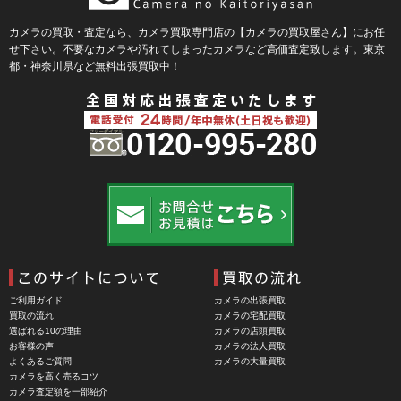
BLaKPIXEL（ブラックピクセル）
カメラの買取・査定なら、カメラ買取専門店の【カメラの買取屋さん】にお任
せ下さい。不要なカメラや汚れてしまったカメラなど高価査定致します。東京
Bokkeh（ボケ）
都・神奈川県など無料出張買取中！
Bolex（ボレックス）
Bolsey（ボルシー）
BRAUN（ブラウン）
BRNO（ブルノ）
BUFFALO（バッファロー）
Cam Caddie（カムキャディ）
CAMBO（カンボ）
Carhartt（カーハート）
ご利用ガイド
カメラの出張買取
Carl Zeiss Jena（カールツアイスイエナ）
買取の流れ
カメラの宅配買取
選ばれる10の理由
カメラの店頭買取
CASIO（カシオ）
お客様の声
カメラの法人買取
よくあるご質問
カメラの大量買取
CBL Lens（シービーエル）
カメラを高く売るコツ
カメラ査定額を一部紹介
CHINON（チノン）