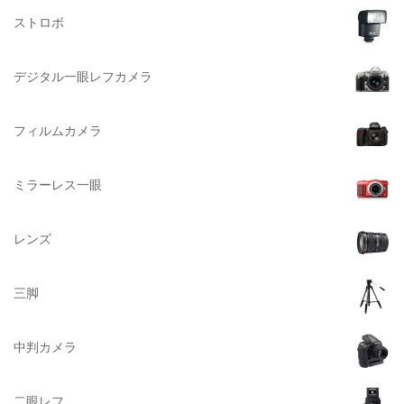
ストロボ
DELSEY（デルセー）
DELKIN（デルキン）
デジタル一眼レフカメラ
DEKO Elite（デコエリート）
Deff（ディーフ）
フィルムカメラ
Datacolor（データカラー）
DOMKE（ドンケ）
ミラーレス一眼
DAKINE（ダカイン）
Zenza Bronica （ゼンザブロニカ）
レンズ
OLYMPUS（オリンパス）
A-POWER (エー・パワー)
三脚
A.Schacht Ulm（シャハト）
ACQUAPAZZA（アクアパッツァ）
中判カメラ
ADTECHNO（エーディテクノ）
AGFA（アグフア）
二眼レフ