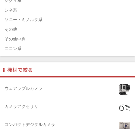
シグマ系
ELECOM（エレコム）
シネ系
￼EIZO（エイゾ）
ソニー・ミノルタ系
edelkrone（エーデンクローン）
その他
Garmin（ガーミン）
その他中判
Dust-Off（ダストオフ）
ニコン系
DreamMaker（ドリームメーカー）
パナソニック系
DNPフォトイメージング(ディーエヌピー)
フジフィルム系
DIGITALKING（デジタルキング）
ペンタックス系
diagnl（ダイアグナル）
ライカ系
ウェアラブルカメラ
LAMDA（ラムダ）
中判国産系
Lowepro（ロープロ）
中判海外系
カメラアクセサリ
NATIONAL GEOGRAPHIC（ナショナルジオグラフィック）
大判系
BURTON（バートン）
コンパクトデジタルカメラ
Herschel（ハーシェル）