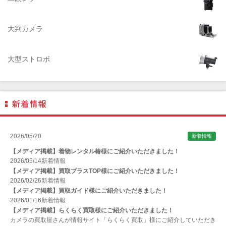
AIRES（アイレス写真機製作所）
大判カメラ
ALPA（アルパ）
Manfrotto（マンフロット）
大型ストロボ
ALT（アルト）
ANGENIEUX (アンジェニュー)
ANSCO（アンスコ）
Antonio Gatto（アントニオ・ガット）
Apple（アップル）
2026/05/20
新着情報
AQUAPAC （アクアパック）
【メディア掲載】着物レンタル椿様にご紹介いただきました！
ARAX（アラクス）
2026/05/14
新着情報
【メディア掲載】買取プラスTOP様にご紹介いただきました！
Arca-Swiss（アルカスイス）
2026/02/26
新着情報
【メディア掲載】買取ガイド様にご紹介いただきました！
Argus （アーガス）
2026/01/16
新着情報
ARNUVO（アルヌボ）
【メディア掲載】らくらく買取様にご紹介いただきました！
カメラの買取屋さんが情報サイト「らくらく買取」様にご紹介していただき
ARTISAN&ARTIST (アルティザンアンドアーティスト)