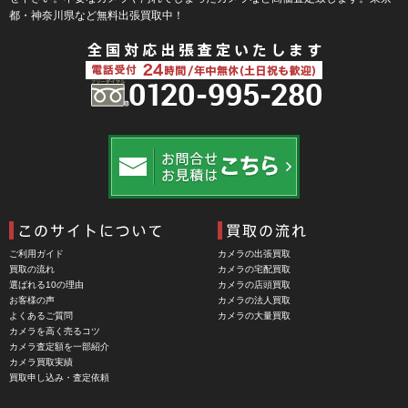
Bokkeh（ボケ）
都・神奈川県など無料出張買取中！
Bolex（ボレックス）
Bolsey（ボルシー）
BRAUN（ブラウン）
BRNO（ブルノ）
BUFFALO（バッファロー）
Cam Caddie（カムキャディ）
CAMBO（カンボ）
Carhartt（カーハート）
ご利用ガイド
カメラの出張買取
Carl Zeiss Jena（カールツアイスイエナ）
買取の流れ
カメラの宅配買取
選ばれる10の理由
カメラの店頭買取
CASIO（カシオ）
お客様の声
カメラの法人買取
よくあるご質問
カメラの大量買取
CBL Lens（シービーエル）
カメラを高く売るコツ
カメラ査定額を一部紹介
CHINON（チノン）
カメラ買取実績
買取申し込み・査定依頼
CHIYOCA 千代田商会（ちよだしょうかい）