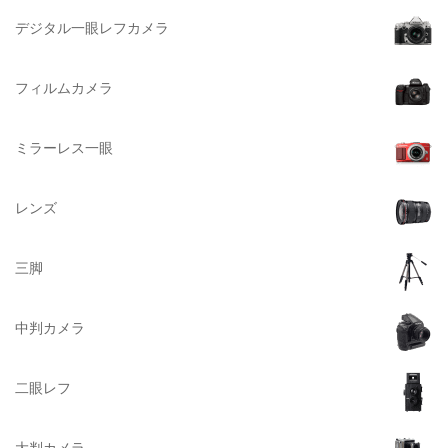
DELKIN（デルキン）
デジタル一眼レフカメラ
DEKO Elite（デコエリート）
Deff（ディーフ）
フィルムカメラ
Datacolor（データカラー）
DOMKE（ドンケ）
ミラーレス一眼
DAKINE（ダカイン）
Zenza Bronica （ゼンザブロニカ）
レンズ
OLYMPUS（オリンパス）
A-POWER (エー・パワー)
三脚
A.Schacht Ulm（シャハト）
ACQUAPAZZA（アクアパッツァ）
中判カメラ
ADTECHNO（エーディテクノ）
AGFA（アグフア）
二眼レフ
AIRES（アイレス写真機製作所）
大判カメラ