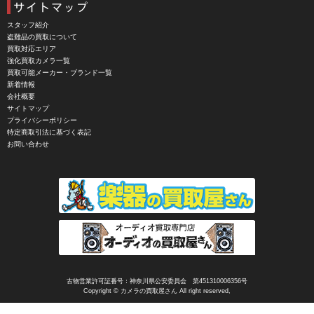
CIESTA（シエスタ）
Cineroid（シネロイド）
スタッフ紹介
盗難品の買取について
CINEVATE （シネベート）
買取対応エリア
強化買取カメラ一覧
CIRO （シロ）
買取可能メーカー・ブランド一覧
新着情報
CLARUS（クラルス）
会社概要
サイトマップ
Clay Smith（クレイスミス）
プライバシーポリシー
特定商取引法に基づく表記
COMET（コメット）
お問い合わせ
Contarex I （コンタレックスI）
Corfield（コーフィールド）
COSINA（コシナ）
COSMOS（コスモスインターナショナル）
COTTA（コッタ）
CPtech（シーピーテック）
古物営業許可証番号：神奈川県公安委員会 第451310006356号
Copyright © カメラの買取屋さん All right reserved,
CRECIA（クレシア）