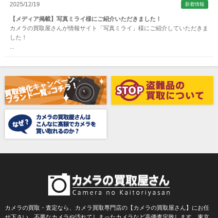
ATOMOS（アトモス）
2025/12/19
新着情報
erg（エルグ）
【メディア掲載】写真ミライ様にご紹介いただきました！
カメラの買取屋さんが情報サイト「写真ミライ」様にご紹介していただきま
AVENON（アベノン）
した！
...
Awagami Factory（アワガミファクトリー）
Beauty（ビューティ）
Belkin（ベルキン）
Bencini（ベンチーニ）
BENRO（ベンロ）
BERGEON（ベルジョン）
BLACK TAG（ブラックタグ）
BLACKBOLT（ブラックボルト）
Blackmagic Design（ブラックマジックデザイン）
BLACKRAPID （ブラックラピッド）
BLaKPIXEL（ブラックピクセル）
カメラの買取・査定なら、カメラ買取専門店の【カメラの買取屋さん】にお任
せ下さい。不要なカメラや汚れてしまったカメラなど高価査定致します。東京