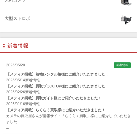
ALPA（アルパ）
Manfrotto（マンフロット）
大型ストロボ
ALT（アルト）
ANGENIEUX (アンジェニュー)
ANSCO（アンスコ）
Antonio Gatto（アントニオ・ガット）
Apple（アップル）
2026/05/20
新着情報
AQUAPAC （アクアパック）
【メディア掲載】着物レンタル椿様にご紹介いただきました！
ARAX（アラクス）
2026/05/14
新着情報
【メディア掲載】買取プラスTOP様にご紹介いただきました！
Arca-Swiss（アルカスイス）
2026/02/26
新着情報
【メディア掲載】買取ガイド様にご紹介いただきました！
Argus （アーガス）
2026/01/16
新着情報
ARNUVO（アルヌボ）
【メディア掲載】らくらく買取様にご紹介いただきました！
カメラの買取屋さんが情報サイト「らくらく買取」様にご紹介していただき
ARTISAN&ARTIST (アルティザンアンドアーティスト)
ました！
...
Aska（アスカ/飛鳥）