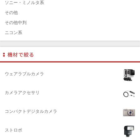
￼EIZO（エイゾ）
ソニー・ミノルタ系
edelkrone（エーデンクローン）
その他
Garmin（ガーミン）
その他中判
Dust-Off（ダストオフ）
ニコン系
DreamMaker（ドリームメーカー）
パナソニック系
DNPフォトイメージング(ディーエヌピー)
フジフィルム系
DIGITALKING（デジタルキング）
ペンタックス系
diagnl（ダイアグナル）
ライカ系
ウェアラブルカメラ
LAMDA（ラムダ）
中判国産系
Lowepro（ロープロ）
中判海外系
カメラアクセサリ
NATIONAL GEOGRAPHIC（ナショナルジオグラフィック）
大判系
BURTON（バートン）
コンパクトデジタルカメラ
Herschel（ハーシェル）
ストロボ
DELSEY（デルセー）