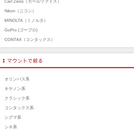
Carl Zeiss（カールツァイス）
Nikon（ニコン）
MINOLTA（ミノルタ）
GoPro (ゴープロ)
CONTAX（コンタックス）
SONY（ソニー）
Mamiya（マミヤ）
TAMRON（タムロン）
SIGMA（シグマ）
オリンパス系
HASSELBLAD（ハッセルブラッド）
キヤノン系
EPSON（エプソン）
クラシック系
ENNA München（エナ）
コンタックス系
ELEFOTO（エレフォト）
シグマ系
ELECOM（エレコム）
シネ系