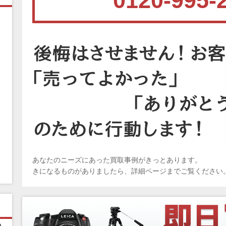
0120-995-
あなたのニーズにあった買取事例がきっとあります。
きになるものがありましたら、詳細ページまでご覧ください
ピ