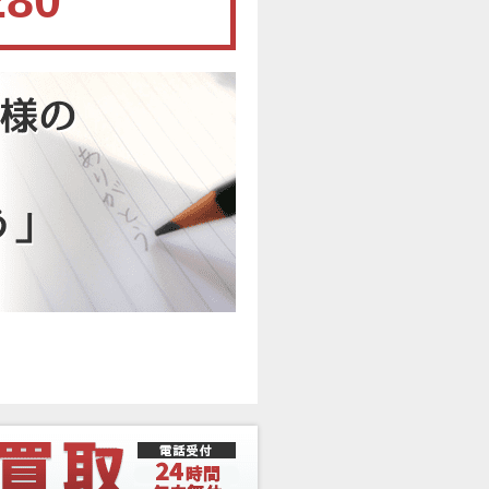
280
。