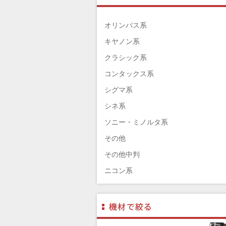
TAMRON（タムロン）
SIGMA（シグマ）
オリンパス系
HASSELBLAD（ハッセルブラッド）
キヤノン系
EPSON（エプソン）
クラシック系
ENNA München（エナ）
コンタックス系
ELEFOTO（エレフォト）
シグマ系
ELECOM（エレコム）
シネ系
￼EIZO（エイゾ）
ソニー・ミノルタ系
edelkrone（エーデンクローン）
その他
Garmin（ガーミン）
その他中判
Dust-Off（ダストオフ）
ニコン系
DreamMaker（ドリームメーカー）
パナソニック系
DNPフォトイメージング(ディーエヌ
フジフィルム系
ー)
ペンタックス系