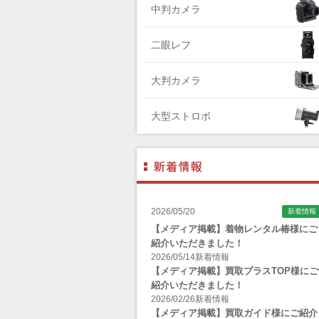
中判カメラ
Zenza Bronica （ゼンザブロニカ）
OLYMPUS（オリンパス）
二眼レフ
A-POWER (エー・パワー)
大判カメラ
A.Schacht Ulm（シャハト）
ACQUAPAZZA（アクアパッツァ）
大型ストロボ
ADTECHNO（エーディテクノ）
AGFA（アグフア）
AIRES（アイレス写真機製作所）
ALPA（アルパ）
2026/05/20
新着情報
Manfrotto（マンフロット）
【メディア掲載】着物レンタル椿様にご
紹介いただきました！
ALT（アルト）
2026/05/14
新着情報
ANGENIEUX (アンジェニュー)
【メディア掲載】買取プラスTOP様にご
紹介いただきました！
ANSCO（アンスコ）
2026/02/26
新着情報
【メディア掲載】買取ガイド様にご紹介
Antonio Gatto（アントニオ・ガット）