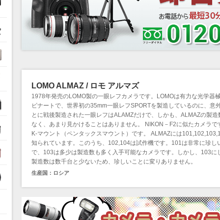
ル
LOMO ALMAZ / ロモ アルマズ
1978年発売のLOMO製の一眼レフカメラです。LOMOは有力な光学器
ビナートで、世界初の35mm一眼レフSPORTを製造しているのに、意
とに戦後製造された一眼レフはALAMZだけで、しかも、ALMAZの製造
なく、あまり見かけることはありません。 NIKON－F2に似たカメラで
K-マウント（ペンタックスマウント）です。 ALMAZには101,102,103,
知られています。このうち、102,104は試作機です。101は非常に珍し
で、103は多少は製造数も多く入手可能なカメラです。しかし、103に
製造数は数千台と少ないため、珍しいことに変りありません。
生産国：ロシア