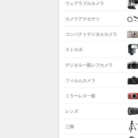
DIGITALKING（デジタルキング）
ウェアラブルカメラ
ライカ系
diagnl（ダイアグナル）
中判国産系
カメラアクセサリ
LAMDA（ラムダ）
中判海外系
Lowepro（ロープロ）
コンパクトデジタルカメラ
大判系
NATIONAL GEOGRAPHIC（ナショナ
ジオグラフィック）
ストロボ
BURTON（バートン）
デジタル一眼レフカメラ
Herschel（ハーシェル）
DELSEY（デルセー）
フィルムカメラ
DELKIN（デルキン）
ミラーレス一眼
DEKO Elite（デコエリート）
Deff（ディーフ）
レンズ
Datacolor（データカラー）
DOMKE（ドンケ）
三脚
DAKINE（ダカイン）