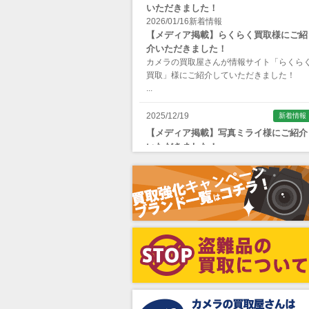
いただきました！
Apple（アップル）
2026/01/16
新着情報
【メディア掲載】らくらく買取様にご紹
AQUAPAC （アクアパック）
介いただきました！
ARAX（アラクス）
カメラの買取屋さんが情報サイト「らくら
買取」様にご紹介していただきました！
Arca-Swiss（アルカスイス）
...
Argus （アーガス）
2025/12/19
新着情報
ARNUVO（アルヌボ）
【メディア掲載】写真ミライ様にご紹介
いただきました！
ARTISAN&ARTIST (アルティザンアン
カメラの買取屋さんが情報サイト「写真ミ
ドアーティスト)
イ」様にご紹介していただきました！
...
Aska（アスカ/飛鳥）
ATOMOS（アトモス）
erg（エルグ）
AVENON（アベノン）
Awagami Factory（アワガミファクト
ー）