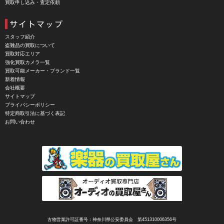
買取申し込み・査定依頼
CHIYOCA 千代田商会（ちよだしょうかい）
CIESTA（シエスタ）
Cineroid（シネロイド）
スタッフ紹介
盗難品の買取について
CINEVATE （シネベート）
買取対応エリア
強化買取カメラ一覧
CIRO （シロ）
買取可能メーカー・ブランド一覧
新着情報
CLARUS（クラルス）
会社概要
サイトマップ
Clay Smith（クレイスミス）
プライバシーポリシー
特定商取引法に基づく表記
COMET（コメット）
お問い合わせ
Contarex I （コンタレックスI）
Corfield（コーフィールド）
COSINA（コシナ）
COSMOS（コスモスインターナショナル）
COTTA（コッタ）
CPtech（シーピーテック）
古物営業許可証番号：神奈川県公安委員会 第451310006356号