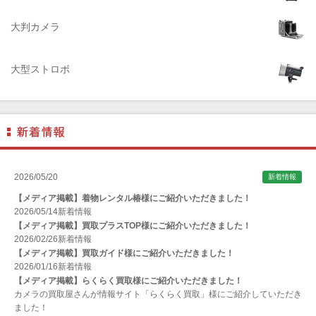
AIRES（アイレス写真機製作所）
大判カメラ
ALPA（アルパ）
Manfrotto（マンフロット）
大型ストロボ
ALT（アルト）
ANGENIEUX (アンジェニュー)
ANSCO（アンスコ）
Antonio Gatto（アントニオ・ガット）
Apple（アップル）
2026/05/20
新着情報
AQUAPAC （アクアパック）
【メディア掲載】着物レンタル椿様にご紹介いただきました！
ARAX（アラクス）
2026/05/14
新着情報
【メディア掲載】買取プラスTOP様にご紹介いただきました！
Arca-Swiss（アルカスイス）
2026/02/26
新着情報
【メディア掲載】買取ガイド様にご紹介いただきました！
Argus （アーガス）
2026/01/16
新着情報
ARNUVO（アルヌボ）
【メディア掲載】らくらく買取様にご紹介いただきました！
カメラの買取屋さんが情報サイト「らくらく買取」様にご紹介していただき
ARTISAN&ARTIST (アルティザンアンドアーティスト)
ました！