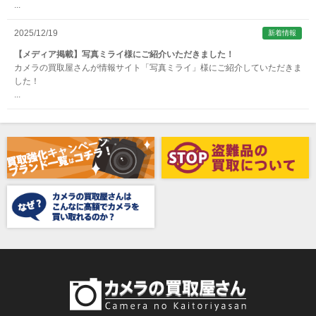
...
Aska（アスカ/飛鳥）
ATOMOS（アトモス）
2025/12/19
新着情報
erg（エルグ）
【メディア掲載】写真ミライ様にご紹介いただきました！
カメラの買取屋さんが情報サイト「写真ミライ」様にご紹介していただきま
AVENON（アベノン）
した！
...
Awagami Factory（アワガミファクトリー）
Beauty（ビューティ）
Belkin（ベルキン）
Bencini（ベンチーニ）
BENRO（ベンロ）
BERGEON（ベルジョン）
BLACK TAG（ブラックタグ）
BLACKBOLT（ブラックボルト）
Blackmagic Design（ブラックマジックデザイン）
BLACKRAPID （ブラックラピッド）