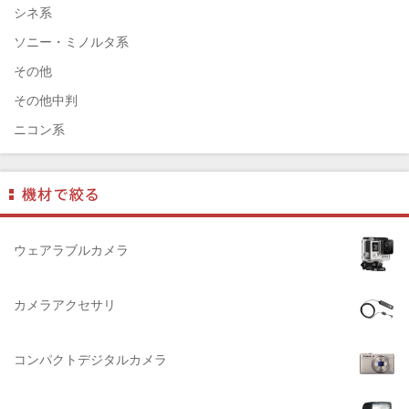
ELECOM（エレコム）
シネ系
￼EIZO（エイゾ）
ソニー・ミノルタ系
edelkrone（エーデンクローン）
その他
Garmin（ガーミン）
その他中判
Dust-Off（ダストオフ）
ニコン系
DreamMaker（ドリームメーカー）
パナソニック系
DNPフォトイメージング(ディーエヌピー)
フジフィルム系
DIGITALKING（デジタルキング）
ペンタックス系
diagnl（ダイアグナル）
ライカ系
ウェアラブルカメラ
LAMDA（ラムダ）
中判国産系
Lowepro（ロープロ）
中判海外系
カメラアクセサリ
NATIONAL GEOGRAPHIC（ナショナルジオグラフィック）
大判系
BURTON（バートン）
コンパクトデジタルカメラ
Herschel（ハーシェル）