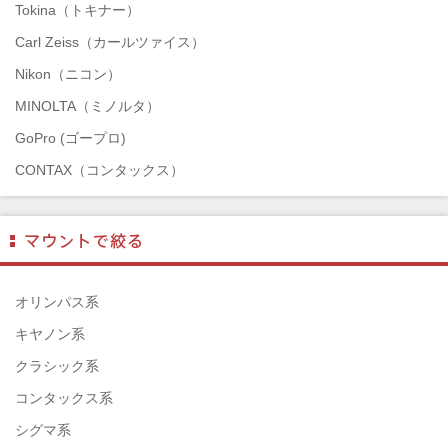
Tokina（トキナー）
Carl Zeiss（カールツァイス）
Nikon（ニコン）
MINOLTA（ミノルタ）
GoPro (ゴープロ)
CONTAX（コンタックス）
SONY（ソニー）
Mamiya（マミヤ）
TAMRON（タムロン）
SIGMA（シグマ）
オリンパス系
HASSELBLAD（ハッセルブラッド）
キヤノン系
EPSON（エプソン）
クラシック系
ENNA München（エナ）
コンタックス系
ELEFOTO（エレフォト）
シグマ系