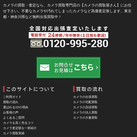
BLaKPIXEL（ブラックピクセル）
カメラの買取・査定なら、カメラ買取専門店の【カメラの買取屋さん】にお任
せ下さい。不要なカメラや汚れてしまったカメラなど高価査定致します。東京
Bokkeh（ボケ）
都・神奈川県など無料出張買取中！
Bolex（ボレックス）
Bolsey（ボルシー）
BRAUN（ブラウン）
BRNO（ブルノ）
BUFFALO（バッファロー）
Cam Caddie（カムキャディ）
CAMBO（カンボ）
Carhartt（カーハート）
ご利用ガイド
カメラの出張買取
Carl Zeiss Jena（カールツアイスイエナ）
買取の流れ
カメラの宅配買取
選ばれる10の理由
カメラの店頭買取
CASIO（カシオ）
お客様の声
カメラの法人買取
よくあるご質問
カメラの大量買取
CBL Lens（シービーエル）
カメラを高く売るコツ
カメラ査定額を一部紹介
CHINON（チノン）
カメラ買取実績