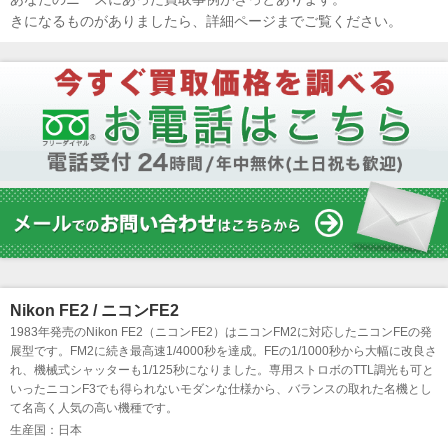
きになるものがありましたら、詳細ページまでご覧ください。
Nikon FE2 / ニコンFE2
1983年発売のNikon FE2（ニコンFE2）はニコンFM2に対応したニコンFEの発
展型です。FM2に続き最高速1/4000秒を達成。FEの1/1000秒から大幅に改良さ
れ、機械式シャッターも1/125秒になりました。専用ストロボのTTL調光も可と
いったニコンF3でも得られないモダンな仕様から、バランスの取れた名機とし
て名高く人気の高い機種です。
生産国：日本