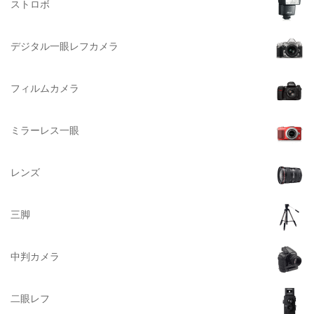
ストロボ
DELSEY（デルセー）
DELKIN（デルキン）
デジタル一眼レフカメラ
DEKO Elite（デコエリート）
Deff（ディーフ）
フィルムカメラ
Datacolor（データカラー）
DOMKE（ドンケ）
ミラーレス一眼
DAKINE（ダカイン）
Zenza Bronica （ゼンザブロニカ）
レンズ
OLYMPUS（オリンパス）
A-POWER (エー・パワー)
三脚
A.Schacht Ulm（シャハト）
ACQUAPAZZA（アクアパッツァ）
中判カメラ
ADTECHNO（エーディテクノ）
AGFA（アグフア）
二眼レフ