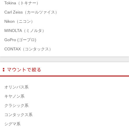
Tokina（トキナー）
Carl Zeiss（カールツァイス）
Nikon（ニコン）
MINOLTA（ミノルタ）
GoPro (ゴープロ)
CONTAX（コンタックス）
SONY（ソニー）
Mamiya（マミヤ）
TAMRON（タムロン）
SIGMA（シグマ）
オリンパス系
HASSELBLAD（ハッセルブラッド）
キヤノン系
EPSON（エプソン）
クラシック系
ENNA München（エナ）
コンタックス系
ELEFOTO（エレフォト）
シグマ系