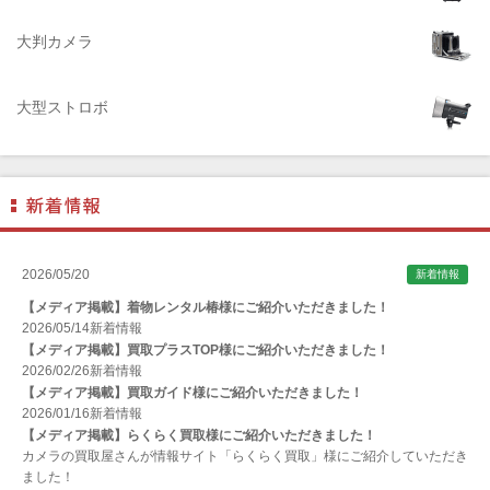
AIRES（アイレス写真機製作所）
大判カメラ
ALPA（アルパ）
Manfrotto（マンフロット）
大型ストロボ
ALT（アルト）
ANGENIEUX (アンジェニュー)
ANSCO（アンスコ）
Antonio Gatto（アントニオ・ガット）
Apple（アップル）
2026/05/20
新着情報
AQUAPAC （アクアパック）
【メディア掲載】着物レンタル椿様にご紹介いただきました！
ARAX（アラクス）
2026/05/14
新着情報
【メディア掲載】買取プラスTOP様にご紹介いただきました！
Arca-Swiss（アルカスイス）
2026/02/26
新着情報
【メディア掲載】買取ガイド様にご紹介いただきました！
Argus （アーガス）
2026/01/16
新着情報
ARNUVO（アルヌボ）
【メディア掲載】らくらく買取様にご紹介いただきました！
カメラの買取屋さんが情報サイト「らくらく買取」様にご紹介していただき
ARTISAN&ARTIST (アルティザンアンドアーティスト)
ました！