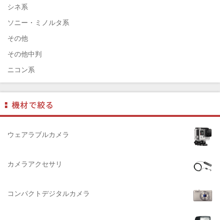
ELECOM（エレコム）
シネ系
￼EIZO（エイゾ）
ソニー・ミノルタ系
edelkrone（エーデンクローン）
その他
Garmin（ガーミン）
その他中判
Dust-Off（ダストオフ）
ニコン系
DreamMaker（ドリームメーカー）
パナソニック系
DNPフォトイメージング(ディーエヌピー)
フジフィルム系
DIGITALKING（デジタルキング）
ペンタックス系
diagnl（ダイアグナル）
ライカ系
ウェアラブルカメラ
LAMDA（ラムダ）
中判国産系
Lowepro（ロープロ）
中判海外系
カメラアクセサリ
NATIONAL GEOGRAPHIC（ナショナルジオグラフィック）
大判系
BURTON（バートン）
コンパクトデジタルカメラ
Herschel（ハーシェル）