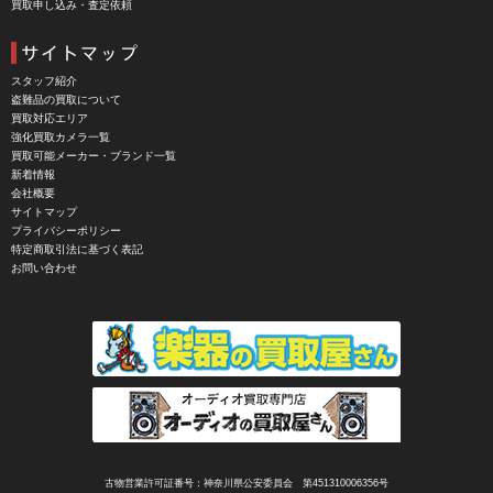
買取申し込み・査定依頼
CHIYOCA 千代田商会（ちよだしょうかい）
CIESTA（シエスタ）
Cineroid（シネロイド）
スタッフ紹介
盗難品の買取について
CINEVATE （シネベート）
買取対応エリア
強化買取カメラ一覧
CIRO （シロ）
買取可能メーカー・ブランド一覧
新着情報
CLARUS（クラルス）
会社概要
サイトマップ
Clay Smith（クレイスミス）
プライバシーポリシー
特定商取引法に基づく表記
COMET（コメット）
お問い合わせ
Contarex I （コンタレックスI）
Corfield（コーフィールド）
COSINA（コシナ）
COSMOS（コスモスインターナショナル）
COTTA（コッタ）
CPtech（シーピーテック）
古物営業許可証番号：神奈川県公安委員会 第451310006356号