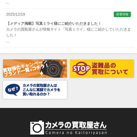
...
Aska（アスカ/飛鳥）
ATOMOS（アトモス）
2025/12/19
新着情報
erg（エルグ）
【メディア掲載】写真ミライ様にご紹介いただきました！
カメラの買取屋さんが情報サイト「写真ミライ」様にご紹介していただきま
AVENON（アベノン）
した！
...
Awagami Factory（アワガミファクトリー）
Beauty（ビューティ）
Belkin（ベルキン）
Bencini（ベンチーニ）
BENRO（ベンロ）
BERGEON（ベルジョン）
BLACK TAG（ブラックタグ）
BLACKBOLT（ブラックボルト）
Blackmagic Design（ブラックマジックデザイン）
BLACKRAPID （ブラックラピッド）