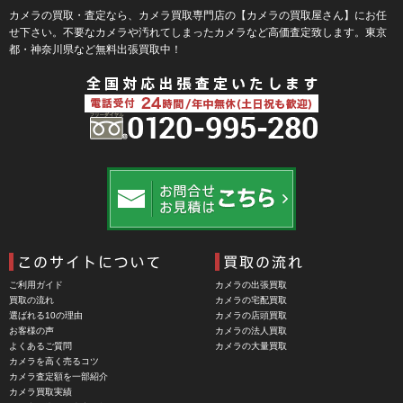
BLaKPIXEL（ブラックピクセル）
カメラの買取・査定なら、カメラ買取専門店の【カメラの買取屋さん】にお任
せ下さい。不要なカメラや汚れてしまったカメラなど高価査定致します。東京
Bokkeh（ボケ）
都・神奈川県など無料出張買取中！
Bolex（ボレックス）
Bolsey（ボルシー）
BRAUN（ブラウン）
BRNO（ブルノ）
BUFFALO（バッファロー）
Cam Caddie（カムキャディ）
CAMBO（カンボ）
Carhartt（カーハート）
ご利用ガイド
カメラの出張買取
Carl Zeiss Jena（カールツアイスイエナ）
買取の流れ
カメラの宅配買取
選ばれる10の理由
カメラの店頭買取
CASIO（カシオ）
お客様の声
カメラの法人買取
よくあるご質問
カメラの大量買取
CBL Lens（シービーエル）
カメラを高く売るコツ
カメラ査定額を一部紹介
CHINON（チノン）
カメラ買取実績