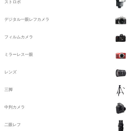
ストロボ
DELSEY（デルセー）
DELKIN（デルキン）
デジタル一眼レフカメラ
DEKO Elite（デコエリート）
Deff（ディーフ）
フィルムカメラ
Datacolor（データカラー）
DOMKE（ドンケ）
ミラーレス一眼
DAKINE（ダカイン）
Zenza Bronica （ゼンザブロニカ）
レンズ
OLYMPUS（オリンパス）
A-POWER (エー・パワー)
三脚
A.Schacht Ulm（シャハト）
ACQUAPAZZA（アクアパッツァ）
中判カメラ
ADTECHNO（エーディテクノ）
AGFA（アグフア）
二眼レフ