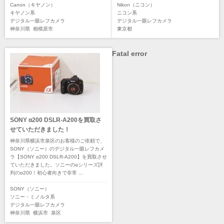
Canon（キヤノン）
Nikon（ニコン）
キヤノン系
ニコン系
デジタル一眼レフカメラ
デジタル一眼レフカメラ
神奈川県
相模原市
東京都
Fatal error
SONY α200 DSLR-A200を買取さ
せていただきました！
神奈川県横浜市泉区のお客様のご依頼で、
SONY（ソニー）のデジタル一眼レフカメ
ラ【SONY α200 DSLR-A200】を買取させ
ていただきました。ソニーのαシリーズ評
判のα200！初心者向きで非常 ...
SONY（ソニー）
ソニー・ミノルタ系
デジタル一眼レフカメラ
神奈川県
横浜市
泉区