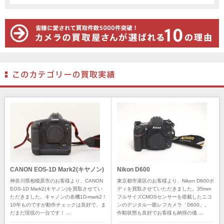
CANON EOS-1D Mark2(キヤノン)
Nikon D600
神奈川県相模原市のお客様より、CANON
東京都市港区のお客様より、Nikon D600ボ
EOS-1D Mark2(キヤノン)を買取させてい
ディを買取させていただきました。35mm
ただきました。キャノンの名機1D-mark2！
フルサイズCMOSセンサーを搭載したニコ
10年ものですが動作チェックは良好で、ま
ンのデジタル一眼レフカメラ「D600」。
だまだ現役の一台です！ ...
作動状態も良好でお客様も納得の価 ...